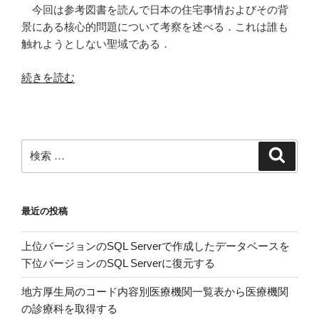
今回は参考図書を読んで日本の住宅事情およびその背
景にある核心的問題について考察を述べる．これは誰も
触れようとしない聖域である．
“都
続きを読む
市
の
戦
略
検
検
的
索
索:
縮
小”
最近の投稿
の
上位バージョンのSQL Serverで作成したデータベースを
下位バージョンのSQL Serverに復元する
地方厚生局のコード内容別医療機関一覧表から医療機関
の診療科を取得する