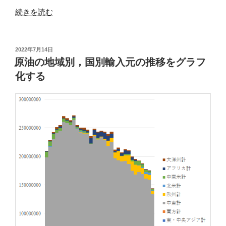
“世
続きを読む
界
の
石
投
2022年7月14日
稿
油
原油の地域別，国別輸入元の推移をグラフ
日:
生
化する
産
量
の
推
移
を
グ
ラ
フ
化
す
る”