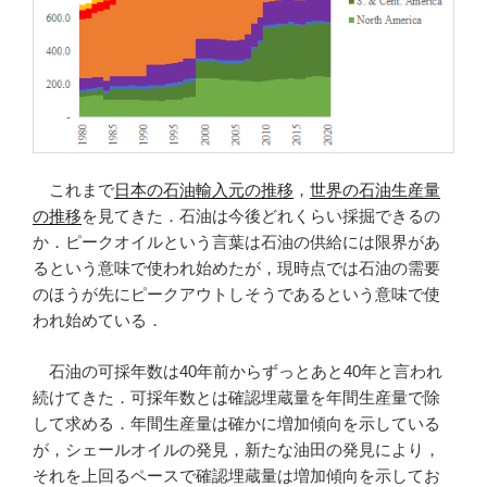
要
リ
ス
ク
因
子
を
これまで
日本の石油輸入元の推移
，
世界の石油生産量
同
の推移
を見てきた．石油は今後どれくらい採掘できるの
定
か．ピークオイルという言葉は石油の供給には限界があ
し
るという意味で使われ始めたが，現時点では石油の需要
た
のほうが先にピークアウトしそうであるという意味で使
国
われ始めている．
家
間
石油の可採年数は40年前からずっとあと40年と言われ
分
続けてきた．可採年数とは確認埋蔵量を年間生産量で除
析”
して求める．年間生産量は確かに増加傾向を示している
の
が，シェールオイルの発見，新たな油田の発見により，
それを上回るペースで確認埋蔵量は増加傾向を示してお