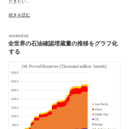
だきたい．
“ヨ
続きを読む
ー
ロ
ッ
投
2022年8月4日
稿
パ
全世界の石油確認埋蔵量の推移をグラフ化
日:
に
する
お
け
る
冬
季
超
過
死
亡
率：
主