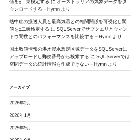
値をχ二乗検定する
に
オーストラリアの気象データをダ
ウンロードする – Hymn
より
熱中症の搬送人員と最高気温との相関関係を可視化し閾
値をχ二乗検定する
に
SQL Serverでサブクエリとウィン
ドウ関数とのパフォーマンスを比較する – Hymn
より
国土数値情報の洪水浸水想定区域データをSQL Serverに
アップロードし郵便番号から検索する
に
SQL Serverでは
空間データの統計情報を作成できない – Hymn
より
アーカイブ
2026年2月
2026年1月
2025年9月