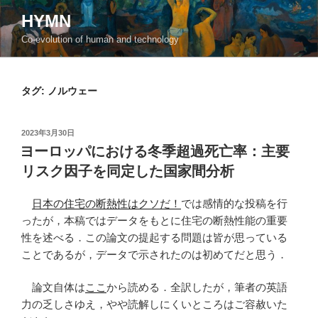
コ
HYMN
ン
Co-evolution of human and technology
テ
ン
ツ
タグ:
ノルウェー
へ
ス
キ
投
2023年3月30日
ッ
稿
ヨーロッパにおける冬季超過死亡率：主要
日:
プ
リスク因子を同定した国家間分析
日本の住宅の断熱性はクソだ！
では感情的な投稿を行
ったが，本稿ではデータをもとに住宅の断熱性能の重要
性を述べる．この論文の提起する問題は皆が思っている
ことであるが，データで示されたのは初めてだと思う．
論文自体は
ここ
から読める．全訳したが，筆者の英語
力の乏しさゆえ，やや読解しにくいところはご容赦いた