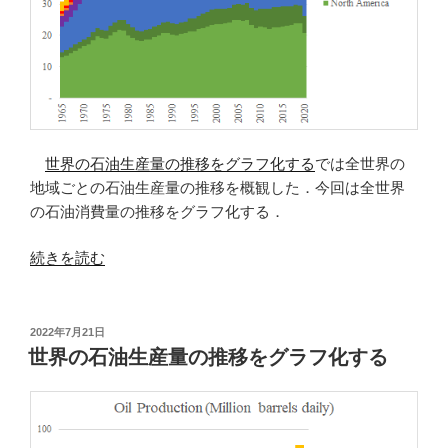
フ
化
す
る”
の
世界の石油生産量の推移をグラフ化する
では全世界の
地域ごとの石油生産量の推移を概観した．今回は全世界
の石油消費量の推移をグラフ化する．
“全
続きを読む
世
界
の
投
2022年7月21日
稿
石
世界の石油生産量の推移をグラフ化する
日:
油
消
費