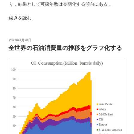
り，結果として可採年数は長期化する傾向にある．
“全
続きを読む
世
界
の
投
2022年7月28日
稿
石
全世界の石油消費量の推移をグラフ化する
日:
油
確
認
埋
蔵
量
の
推
移
を
グ
ラ