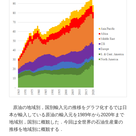
量
の
推
移
を
グ
ラ
フ
化
す
る”
の
原油の地域別，国別輸入元の推移をグラフ化する
では日
本が輸入している原油の輸入元を1989年から2020年まで
地域別，国別に概観した．今回は全世界の石油生産量の
推移を地域別に概観する．