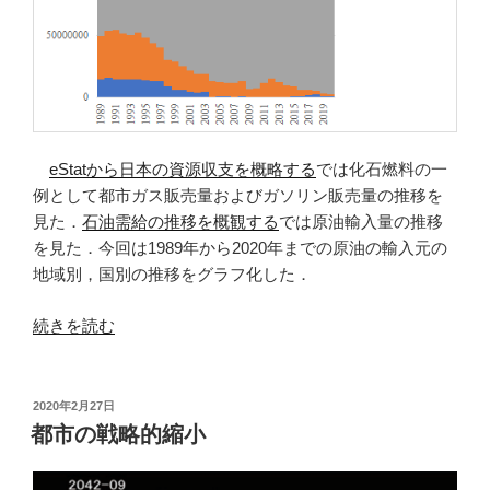
の
eStatから日本の資源収支を概略する
では化石燃料の一
例として都市ガス販売量およびガソリン販売量の推移を
見た．
石油需給の推移を概観する
では原油輸入量の推移
を見た．今回は1989年から2020年までの原油の輸入元の
地域別，国別の推移をグラフ化した．
“原
続きを読む
油
の
地
投
2020年2月27日
稿
域
都市の戦略的縮小
日:
別，
国