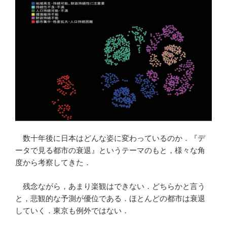
別
輸
入
元
の
推
移
を
グ
ラ
フ
数十年後に日本はどんな姿に変わっているのか．『デ
化
ータで見る都市の衰退』というテーマのもと，様々な角
す
度から考察してきた．
る”
の
残念ながら，あまり楽観はできない．どちらかと言う
と，悲観的な予測が優位である．ほとんどの都市は衰退
していく．東京も例外ではない．