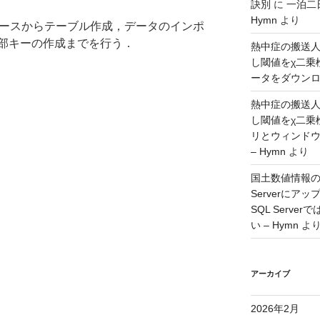
訣別
に
一泊二
Hymn
より
ータベースからテーブル作成，データのインポ
部キーの作成までを行う．
熱中症の搬送
し閾値をχ二乗
ータをダウンロー
熱中症の搬送
し閾値をχ二乗
リとウィンド
– Hymn
より
国土数値情報の
Serverに
SQL Serv
い – Hymn
よ
アーカイブ
2026年2月