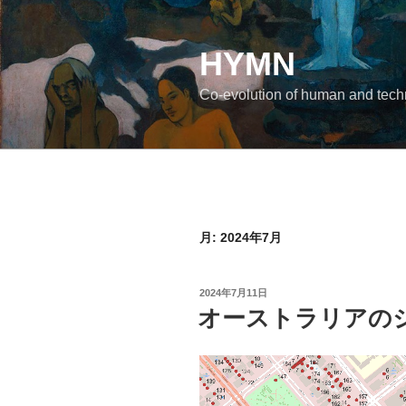
コ
ン
テ
HYMN
ン
Co-evolution of human and tec
ツ
へ
ス
キ
ッ
プ
月:
2024年7月
投
2024年7月11日
稿
オーストラリアの
日: