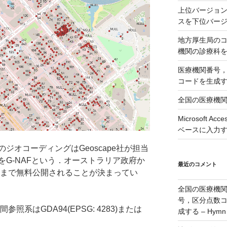
上位バージョンの
スを下位バージョ
地方厚生局の
機関の診療科
医療機関番号
コードを生成
全国の医療機
Microsoft 
ベースに入力
オコーディングはGeoscape社が担当
G-NAFという．オーストラリア政府か
最近のコメント
年まで無料公開されることが決まってい
全国の医療機
号，区分点数
照系はGDA94(EPSG: 4283)または
成する – Hymn
．