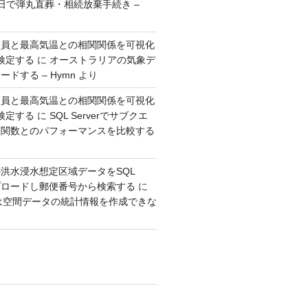
日で弾丸直葬・相続放棄手続き –
人員と最高気温との相関関係を可視化
検定する
に
オーストラリアの気象デ
ドする – Hymn
より
人員と最高気温との相関関係を可視化
検定する
に
SQL Serverでサブクエ
ウ関数とのパフォーマンスを比較する
洪水浸水想定区域データをSQL
アップロードし郵便番号から検索する
に
erでは空間データの統計情報を作成できな
り