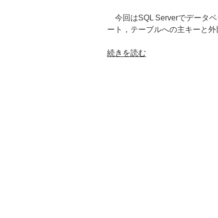
今回はSQL Serverでデ
ート，テーブルへの主キーと外
“オ
続きを読む
ー
ス
ト
ラ
リ
ア
の
ジ
オ
コ
ー
デ
ィ
ン