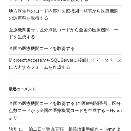
な
行
か
地方厚生局のコード内容別医療機関一覧表から医療機関
政
っ
の診療科を取得する
区
た
域
話”
医療機関番号，区分点数コードから全国の医療機関コー
デ
の
ドを生成する
ー
全国の医療機関コードを取得する
タ
を
Microsoft AccessからSQL Serverに接続してデータベース
ア
に入力するフォームを作成する
ッ
プ
ロ
最近のコメント
ー
ド
全国の医療機関コードを取得する
に
医療機関番号，区分
す
点数コードから全国の医療機関コードを生成する – Hymn
る”
より
の
訣別
に
一泊二日で弾丸直葬・相続放棄手続き – Hymn
よ