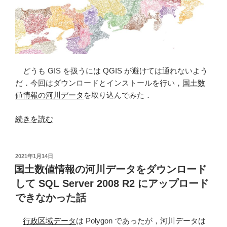
ー
タ
を
マ
ー
ジ
どうも GIS を扱うには QGIS が避けては通れないよう
す
だ．今回はダウンロードとインストールを行い，
国土数
る”
値情報の河川データ
を取り込んでみた．
の
“QGIS
続きを読む
で
国
土
投
2021年1月14日
稿
数
国土数値情報の河川データをダウンロード
日:
値
して SQL Server 2008 R2 にアップロード
情
できなかった話
報
の
行政区域データ
は Polygon であったが，河川データは