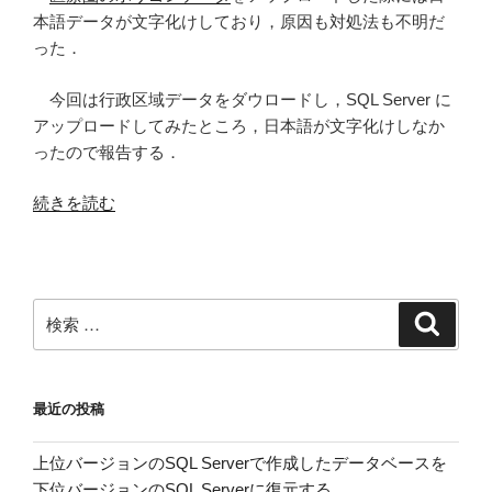
ロ
本語データが文字化けしており，原因も対処法も不明だ
ー
った．
ド
し
今回は行政区域データをダウロードし，SQL Server に
て
アップロードしてみたところ，日本語が文字化けしなか
SQL
ったので報告する．
Server
“SQL
続きを読む
2008
Server
R2
2008
に
R2
ア
に
ッ
検
検
国
索
プ
索:
土
ロ
数
ー
最近の投稿
値
ド
情
で
上位バージョンのSQL Serverで作成したデータベースを
報
き
下位バージョンのSQL Serverに復元する
の