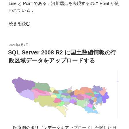
河
Line と Point である．河川端点を表現するのに Point が使
川
われている．
デ
ー
“国
続きを読む
タ
土
を
数
表
値
投
2021年1月7日
示
稿
情
SQL Server 2008 R2 に国土数値情報の行
す
日:
報
政区域データをアップロードする
る”
の
の
河
川
デ
ー
タ
を
ダ
ウ
ン
医療圏のポリゴンデータ
をアップロードした際には日