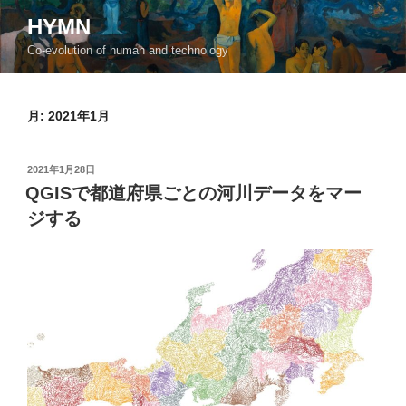
コ
HYMN
ン
Co-evolution of human and technology
テ
ン
ツ
月:
2021年1月
へ
ス
キ
投
2021年1月28日
ッ
稿
QGISで都道府県ごとの河川データをマー
日:
プ
ジする