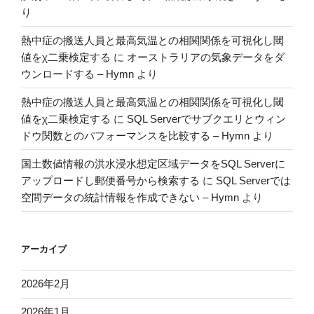
り
熱中症の搬送人員と最高気温との相関関係を可視化し閾
値をχ二乗検定する
に
オーストラリアの気象データをダ
ウンロードする – Hymn
より
熱中症の搬送人員と最高気温との相関関係を可視化し閾
値をχ二乗検定する
に
SQL Serverでサブクエリとウィン
ドウ関数とのパフォーマンスを比較する – Hymn
より
国土数値情報の洪水浸水想定区域データをSQL Serverに
アップロードし郵便番号から検索する
に
SQL Serverでは
空間データの統計情報を作成できない – Hymn
より
アーカイブ
2026年2月
2026年1月