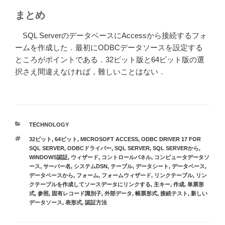
まとめ
SQL ServerのデータベースにAccessから接続するフォ
ームを作成した．最初にODBCデータソースを設定する
ところがポイントである．32ビット版と64ビット版の選
択さえ間違えなければ，難しいことはない．
カ
TECHNOLOGY
テ
タ
32ビット
,
64ビット
,
MICROSOFT ACCESS
,
ODBC DRIVER 17 FOR
ゴ
グ
SQL SERVER
,
ODBCドライバー
,
SQL SERVER
,
SQL SERVERから
,
リ
WINDOWS認証
,
ウィザード
,
コントロールパネル
,
コンピュータデータソ
ー
ース
,
サーバー名
,
システムDSN
,
テーブル
,
データシート
,
データベース
,
データベースから
,
フォーム
,
フォームウィザード
,
リンクテーブル
,
リン
クテーブルを作成してソースデータにリンクする
,
主キー
,
作成
,
単票形
式
,
参照
,
固有レコード識別子
,
外部データ
,
帳票形式
,
接続テスト
,
新しい
データソース
,
表形式
,
認証方法