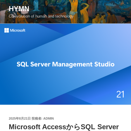
コ
HYMN
ン
Co-evolution of human and technology
テ
ン
ツ
へ
ス
キ
ッ
プ
投
2025年8月21日
投稿者:
ADMIN
稿
Microsoft AccessからSQL Server
日: