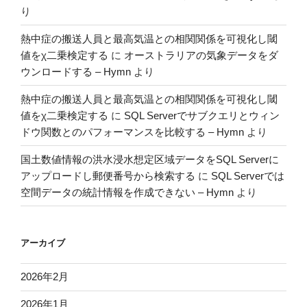
り
熱中症の搬送人員と最高気温との相関関係を可視化し閾
値をχ二乗検定する
に
オーストラリアの気象データをダ
ウンロードする – Hymn
より
熱中症の搬送人員と最高気温との相関関係を可視化し閾
値をχ二乗検定する
に
SQL Serverでサブクエリとウィン
ドウ関数とのパフォーマンスを比較する – Hymn
より
国土数値情報の洪水浸水想定区域データをSQL Serverに
アップロードし郵便番号から検索する
に
SQL Serverでは
空間データの統計情報を作成できない – Hymn
より
アーカイブ
2026年2月
2026年1月