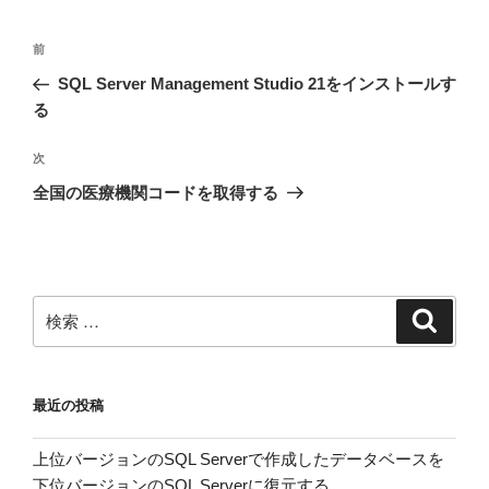
投
過
前
稿
去
SQL Server Management Studio 21をインストールす
ナ
の
る
ビ
投
稿
ゲ
次
次
の
ー
全国の医療機関コードを取得する
投
シ
稿
ョ
ン
検
検
索
索:
最近の投稿
上位バージョンのSQL Serverで作成したデータベースを
下位バージョンのSQL Serverに復元する