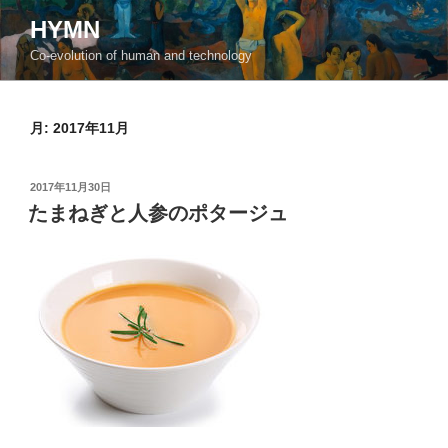
コ
HYMN
ン
Co-evolution of human and technology
テ
ン
ツ
月:
2017年11月
へ
ス
キ
投
2017年11月30日
ッ
稿
たまねぎと人参のポタージュ
日:
プ