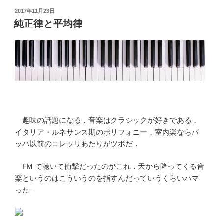
投
2017年11月23日
稿
純正律と平均律
日:
趣味の話題になる．音楽はクラシックが好きである．
イタリア・ルネサンス期のポリフォニー，室内楽ならバ
ッハ以前のコレッリあたりがツボだ．
FM で聴いて衝撃だったのがこれ．天から降ってくる音
楽というのはこういうのを指すんだっていうくらいハマ
った．