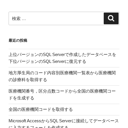
い
う
呪
検
検
い”
索
索:
の
最近の投稿
上位バージョンのSQL Serverで作成したデータベースを
下位バージョンのSQL Serverに復元する
地方厚生局のコード内容別医療機関一覧表から医療機関
の診療科を取得する
医療機関番号，区分点数コードから全国の医療機関コー
ドを生成する
全国の医療機関コードを取得する
Microsoft AccessからSQL Serverに接続してデータベース
に入力するフォームを作成する