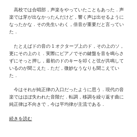
高校では合唱部，声楽をやっていたこともあった．声
楽では芽が出なかったんだけど，響く声は出せるように
なったかな．その先生いわく，倍音が重要だと言ってい
た．
たとえばドの音の 1 オクターブ上のド，その上のソ，
更にその上のミ．実際にピアノでその鍵盤を音を鳴らさ
ずにそっと押し，最初のドのキーを叩くと弦が共鳴して
いるのが聞こえた．ただ，微妙なうなりも聞こえてい
た．
今はそれが純正律の入口だったように思う．現代の音
楽ではほぼ失われた音階だ．転調，移調を繰り返す曲に
純正律は不向きで，今は平均律が主流である．
“純
続きを読む
正
律