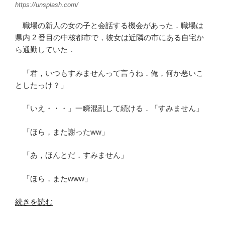
https://unsplash.com/
職場の新人の女の子と会話する機会があった．職場は
県内 2 番目の中核都市で，彼女は近隣の市にある自宅か
ら通勤していた．
「君，いつもすみませんって言うね．俺，何か悪いこ
としたっけ？」
「いえ・・・」一瞬混乱して続ける．「すみません」
「ほら，また謝ったww」
「あ，ほんとだ．すみません」
「ほら，またwww」
“親
続きを読む
と