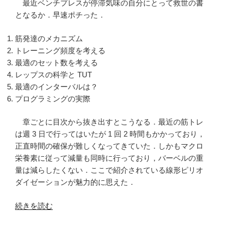
最近ベンチプレスが停滞気味の自分にとって救世の書
となるか．早速ポチった．
筋発達のメカニズム
トレーニング頻度を考える
最適のセット数を考える
レップスの科学と TUT
最適のインターバルは？
プログラミングの実際
章ごとに目次から抜き出すとこうなる．最近の筋トレ
は週 3 日で行ってはいたが 1 回 2 時間もかかっており，
正直時間の確保が難しくなってきていた．しかもマクロ
栄養素に従って減量も同時に行っており，バーベルの重
量は減らしたくない．ここで紹介されている線形ピリオ
ダイゼーションが魅力的に思えた．
“線
続きを読む
形