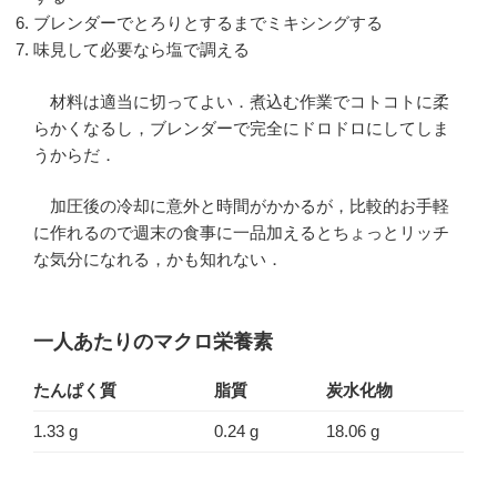
ブレンダーでとろりとするまでミキシングする
味見して必要なら塩で調える
材料は適当に切ってよい．煮込む作業でコトコトに柔
らかくなるし，ブレンダーで完全にドロドロにしてしま
うからだ．
加圧後の冷却に意外と時間がかかるが，比較的お手軽
に作れるので週末の食事に一品加えるとちょっとリッチ
な気分になれる，かも知れない．
一人あたりのマクロ栄養素
たんぱく質
脂質
炭水化物
1.33 g
0.24 g
18.06 g