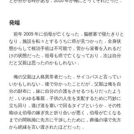
とが分かる時がある．2010 年が俺にとってそれだった．
発端
前年 2009 年に伯母が亡くなった．脳梗塞で寝たきりと
なり，施設を転々とするうちに癌が見つかった．全身状
態からして根治手術は不可能で，管から栄養を入れるだ
けの状態だった．祖母も癌で亡くなっており，次は自分
だと父親は思ったのかもしれない．
俺の父親は人格異常者だった．サイコパスと言ってい
いかもしれない．後で分かったことだが，父親は俺を自
分の財布に，妹に自分の介護をさせるつもりだったよう
だ．いわゆる毒親．子供の人生を支配するために巧妙に
立ち回り，逃げ道を塞いで回るタイプというか．その性
格ゆえ伯母の嫁ぎ先と折り合いが悪く，伯母が亡くなる
までの間執拗に先方に干渉したために，葬儀の場で先方
から絶縁を言い渡されたほどだった．