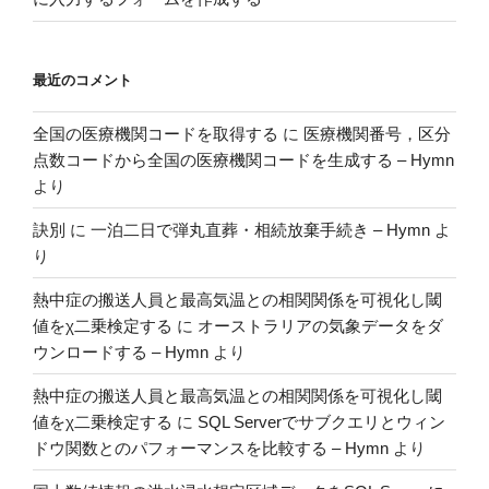
最近のコメント
全国の医療機関コードを取得する
に
医療機関番号，区分
点数コードから全国の医療機関コードを生成する – Hymn
より
訣別
に
一泊二日で弾丸直葬・相続放棄手続き – Hymn
よ
り
熱中症の搬送人員と最高気温との相関関係を可視化し閾
値をχ二乗検定する
に
オーストラリアの気象データをダ
ウンロードする – Hymn
より
熱中症の搬送人員と最高気温との相関関係を可視化し閾
値をχ二乗検定する
に
SQL Serverでサブクエリとウィン
ドウ関数とのパフォーマンスを比較する – Hymn
より