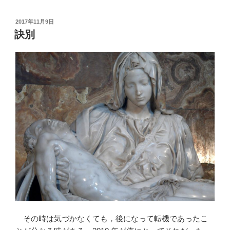
投
2017年11月9日
稿
訣別
日:
その時は気づかなくても，後になって転機であったこ