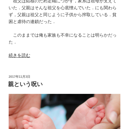
祖父は結核のため定職につかず，家系は祖母が支えて
いた．父親はそんな祖父を心底憎んでいた．にも関わら
ず，父親は祖父と同じように子供から搾取している．貧
困と虐待の連鎖だった．
このままでは俺も家族も不幸になることは明らかだっ
た．
“訣
続きを読む
別”
の
投
2017年11月3日
稿
親という呪い
日: