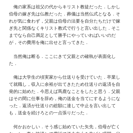
俺の家系は祖父の代からキリスト教徒だった．しかし
伯母の嫁ぎ先は仏教だった．葬儀は当然仏式となる．そ
れが気に食わず，父親は伯母の法要を自分たちだけで嫁
ぎ先と関係なくキリスト教式で行うと言い出した．そこ
までなら自己満足として勝手にやっていればいいのだ
が，その費用を俺に出せと言ってきた．
当然俺は断る．ここにきて父親との確執が表面化し
た．
俺は大学生の頃実家から仕送りを受けていた．卒業し
て就職し，収入に余裕が出てきたため仕送りの返済を自
発的に始めた．今思えば馬鹿なことをしたと思う．父親
はその間に仕事を辞め，俺の送金を当てにするようにな
った．返済が仕送りの総額に達して中止を言い出して
も，送金を続けろとの一点張りだった．
何かおかしい．そう感じ始めていた矢先，伯母が亡く