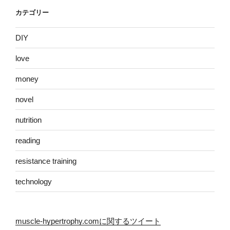
カテゴリー
DIY
love
money
novel
nutrition
reading
resistance training
technology
muscle-hypertrophy.comに関するツイート