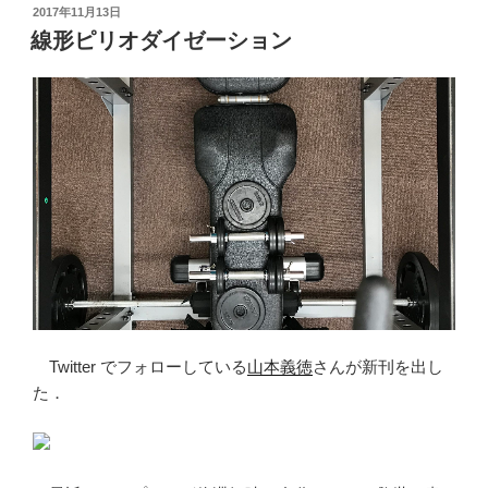
く
投
2017年11月13日
稿
質
線形ピリオダイゼーション
日:
摂
取
量
を
Tableau
で
グ
ラ
フ
化
す
る”
Twitter でフォローしている
山本義徳
さんが新刊を出し
の
た．