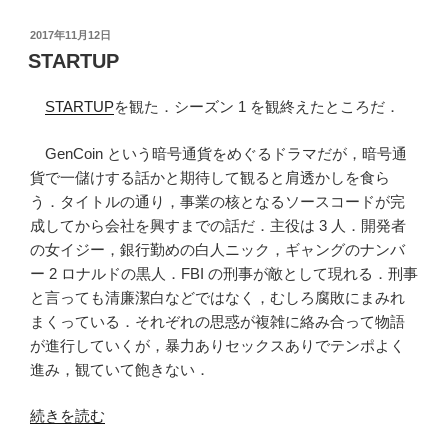
ピ
リ
投
2017年11月12日
稿
オ
STARTUP
日:
ダ
イ
STARTUP
を観た．シーズン 1 を観終えたところだ．
ゼ
ー
GenCoin という暗号通貨をめぐるドラマだが，暗号通
シ
貨で一儲けする話かと期待して観ると肩透かしを食ら
ョ
う．タイトルの通り，事業の核となるソースコードが完
ン”
成してから会社を興すまでの話だ．主役は 3 人．開発者
の
の女イジー，銀行勤めの白人ニック，ギャングのナンバ
ー 2 ロナルドの黒人．FBI の刑事が敵として現れる．刑事
と言っても清廉潔白などではなく，むしろ腐敗にまみれ
まくっている．それぞれの思惑が複雑に絡み合って物語
が進行していくが，暴力ありセックスありでテンポよく
進み，観ていて飽きない．
“STARTUP”
続きを読む
の