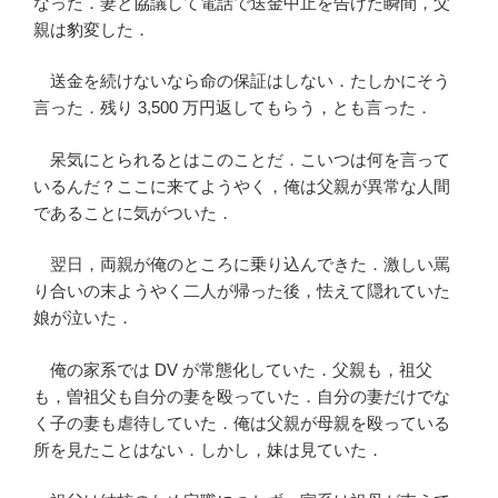
なった．妻と協議して電話で送金中止を告げた瞬間，父
親は豹変した．
送金を続けないなら命の保証はしない．たしかにそう
言った．残り 3,500 万円返してもらう，とも言った．
呆気にとられるとはこのことだ．こいつは何を言って
いるんだ？ここに来てようやく，俺は父親が異常な人間
であることに気がついた．
翌日，両親が俺のところに乗り込んできた．激しい罵
り合いの末ようやく二人が帰った後，怯えて隠れていた
娘が泣いた．
俺の家系では DV が常態化していた．父親も，祖父
も，曽祖父も自分の妻を殴っていた．自分の妻だけでな
く子の妻も虐待していた．俺は父親が母親を殴っている
所を見たことはない．しかし，妹は見ていた．