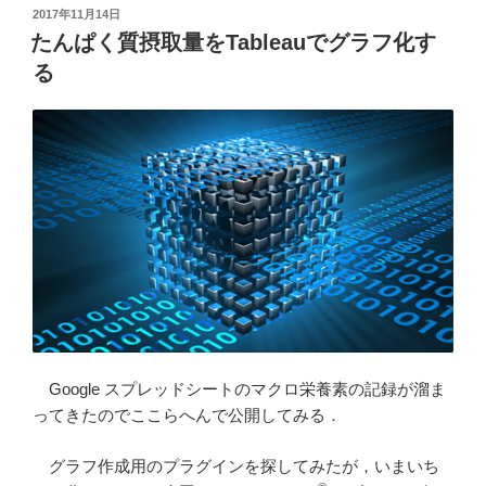
と
投
2017年11月14日
稿
平
たんぱく質摂取量をTableauでグラフ化す
日:
均
る
律”
の
Google スプレッドシートのマクロ栄養素の記録が溜ま
ってきたのでここらへんで公開してみる．
グラフ作成用のプラグインを探してみたが，いまいち