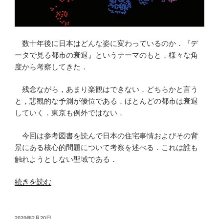
数十年後に日本はどんな姿に変わっているのか．『デ
ータで見る都市の衰退』というテーマのもと，様々な角
度から考察してきた．
残念ながら，あまり楽観はできない．どちらかと言う
と，悲観的な予測が優位である．ほとんどの都市は衰退
していく．東京も例外ではない．
今回は参考図書を読んで日本の住宅事情およびその背
景にある核心的問題について考察を述べる．これは誰も
触れようとしない聖域である．
“都
続きを読む
市
の
戦
投
2020年2月20日