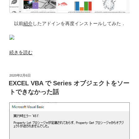
の
以前
紹介
したアドインを再度インストールしてみた．
“EXCEL
続きを読む
ア
ド
イ
投
2020年2月6日
稿
ン
EXCEL VBA で Series オブジェクトをソー
日:
E2D3
トできなかった話
を
イ
ン
ス
ト
ー