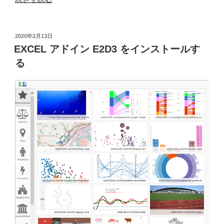
VBA
に
お
投
2020年2月13日
稿
け
EXCEL アドイン E2D3 をインストールす
日:
る
る
バ
ブ
ル
チ
ャ
ー
ト
の
デ
ー
タ
系
列”