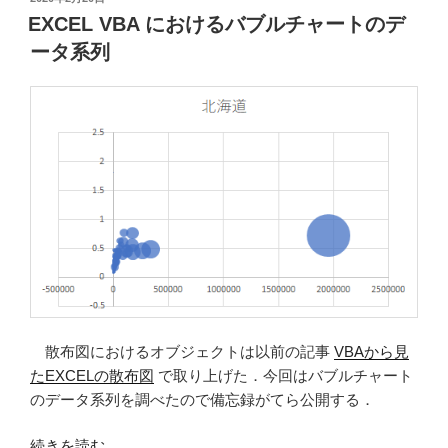
稿
略
EXCEL VBA におけるバブルチャートのデ
日:
的
ータ系列
縮
小”
の
散布図におけるオブジェクトは以前の記事
VBAから見
たEXCELの散布図
で取り上げた．今回はバブルチャート
のデータ系列を調べたので備忘録がてら公開する．
“EXCEL
続きを読む