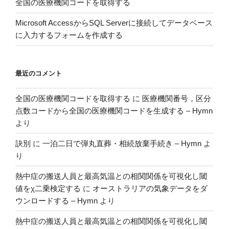
全国の医療機関コードを取得する
っ
た
Microsoft AccessからSQL Serverに接続してデータベース
話”
に入力するフォームを作成する
の
最近のコメント
全国の医療機関コードを取得する
に
医療機関番号，区分
点数コードから全国の医療機関コードを生成する – Hymn
より
訣別
に
一泊二日で弾丸直葬・相続放棄手続き – Hymn
よ
り
熱中症の搬送人員と最高気温との相関関係を可視化し閾
値をχ二乗検定する
に
オーストラリアの気象データをダ
ウンロードする – Hymn
より
熱中症の搬送人員と最高気温との相関関係を可視化し閾