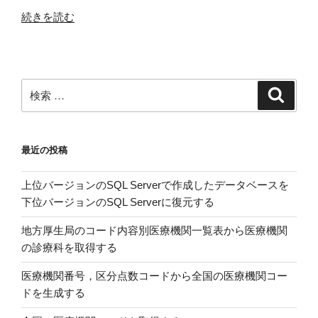
“EXCEL
続きを読む
VBA
で
Series
オ
検
検
ブ
索
索:
ジ
ェ
最近の投稿
ク
ト
上位バージョンのSQL Serverで作成したデータベースを
を
下位バージョンのSQL Serverに復元する
ソ
ー
地方厚生局のコード内容別医療機関一覧表から医療機関
ト
の診療科を取得する
で
き
医療機関番号，区分点数コードから全国の医療機関コー
な
ドを生成する
か