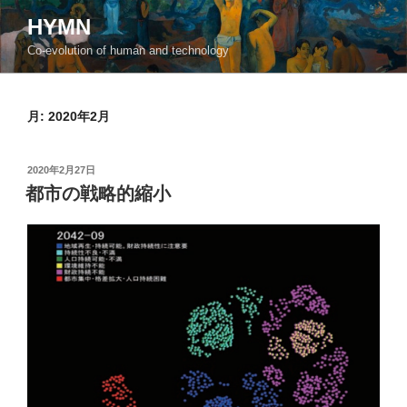
コ
HYMN
ン
Co-evolution of human and technology
テ
ン
ツ
月:
2020年2月
へ
ス
キ
投
2020年2月27日
ッ
稿
都市の戦略的縮小
日:
プ