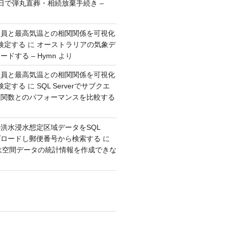
日で弾丸直葬・相続放棄手続き –
人員と最高気温との相関関係を可視化
検定する
に
オーストラリアの気象デ
ドする – Hymn
より
人員と最高気温との相関関係を可視化
検定する
に
SQL Serverでサブクエ
ウ関数とのパフォーマンスを比較する
洪水浸水想定区域データをSQL
アップロードし郵便番号から検索する
に
erでは空間データの統計情報を作成できな
り