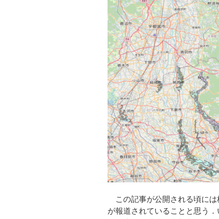
の
洪
水
浸
水
想
定
区
域
を
浸
水
深
ラ
ン
ク
コ
この記事が公開される頃には
ー
が報道されていることと思う．
ド