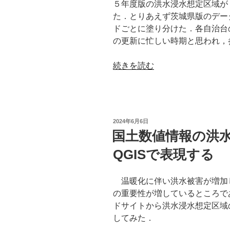
５年度版の洪水浸水想定区域が
ご
た．とりあえず茨城県版のデー
と
ドごとに塗り分けた．各自治台
に
の更新に忙しい時期と思われ，
QGIS
の
“国
続きを読む
バ
土
ッ
数
チ
値
プ
情
ロ
投
2024年6月6日
報
稿
セ
国土数値情報の洪
日:
の
ス
QGISで表現する
洪
で
水
融
浸
温暖化に伴い洪水被害が増加
合
水
の重要性が増しているところで
す
想
ドサイトから洪水浸水想定区域
る”
定
してみた．
の
区