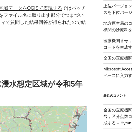
上位バージョンの
域データをQGISで表現する
ではバッチ
スを下位バージョ
をファイル名に取り出す部分でつまづい
ニティで質問した結果回答が得られたので結
地方厚生局の
機関の診療科
医療機関番号
コードを生成
全国の医療機
Microsoft 
ベースに入力
浸水想定区域が令和5年
最近のコメント
全国の医療機
号，区分点数
成する – Hymn