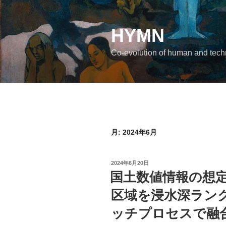
コ
ン
テ
HYMN
ン
Co-evolution of human and tec
ツ
へ
ス
キ
ッ
プ
月:
2024年6月
投
2024年6月20日
稿
国土数値情報の想
日:
区域を浸水深ランク
ッチプロセスで融