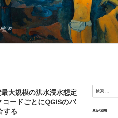
hnology
検
定最大規模の洪水浸水想定
索:
コードごとにQGISのバ
合する
最近の投稿