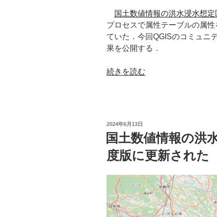
国土数値情報の洪水浸水想定区
プロセスで属性テーブルの属性
ていた．今回QGISのコミュ
果を公開する．
“国
続きを読む
土
数
値
情
投
2024年6月13日
報
稿
国土数値情報の洪水
日:
の
度版に更新された
想
定
最
大
規
模