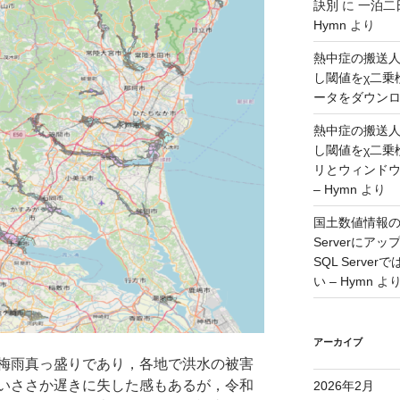
訣別
に
一泊二
Hymn
より
熱中症の搬送
し閾値をχ二乗
ータをダウンロー
熱中症の搬送
し閾値をχ二乗
リとウィンド
– Hymn
より
国土数値情報の
Serverに
SQL Serv
い – Hymn
よ
アーカイブ
梅雨真っ盛りであり，各地で洪水の被害
いささか遅きに失した感もあるが，令和
2026年2月