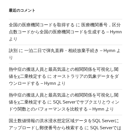
し
最近のコメント
閾
値
全国の医療機関コードを取得する
に
医療機関番号，区分
を
点数コードから全国の医療機関コードを生成する – Hymn
χ
より
二
乗
訣別
に
一泊二日で弾丸直葬・相続放棄手続き – Hymn
よ
検
り
定
す
熱中症の搬送人員と最高気温との相関関係を可視化し閾
る”
値をχ二乗検定する
に
オーストラリアの気象データをダ
の
ウンロードする – Hymn
より
熱中症の搬送人員と最高気温との相関関係を可視化し閾
値をχ二乗検定する
に
SQL Serverでサブクエリとウィン
ドウ関数とのパフォーマンスを比較する – Hymn
より
国土数値情報の洪水浸水想定区域データをSQL Serverに
アップロードし郵便番号から検索する
に
SQL Serverでは