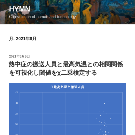
コ
HYMN
ン
Co-evolution of human and technology
テ
ン
ツ
月:
2021年8月
へ
ス
キ
投
2021年8月5日
ッ
稿
熱中症の搬送人員と最高気温との相関関係
日:
プ
を可視化し閾値をχ二乗検定する