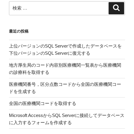
搬
検
検
送
索
索:
人
員
最近の投稿
と
最
上位バージョンのSQL Serverで作成したデータベースを
高
下位バージョンのSQL Serverに復元する
気
温
地方厚生局のコード内容別医療機関一覧表から医療機関
と
の診療科を取得する
の
相
医療機関番号，区分点数コードから全国の医療機関コー
関
ドを生成する
関
全国の医療機関コードを取得する
係
を
Microsoft AccessからSQL Serverに接続してデータベース
可
に入力するフォームを作成する
視
化