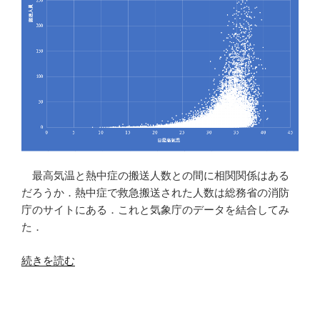
最高気温と熱中症の搬送人数との間に相関関係はある
だろうか．熱中症で救急搬送された人数は総務省の消防
庁のサイトにある．これと気象庁のデータを結合してみ
た．
“熱
続きを読む
中
症
の