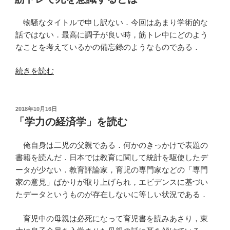
日:
鶏
胸
物騒なタイトルで申し訳ない．今回はあまり学術的な
肉
話ではない．最高に調子が良い時，筋トレ中にどのよう
で
なことを考えているかの備忘録のようなものである．
サ
“筋
ラ
続きを読む
ト
ダ
レ
チ
で
キ
投
2018年10月16日
稿
死
ン
「学力の経済学」を読む
日:
を
を
意
作
俺自身は二児の父親である．何かのきっかけで表題の
識
る
書籍を読んだ．日本では教育に関して統計を駆使したデ
す
（ビ
ータが少ない．教育評論家，育児の専門家などの「専門
る
ス
家の意見」ばかりが取り上げられ，エビデンスに基づい
と
ト
たデータというものが存在しないに等しい状況である．
は”
ロ
の
編）”
育児中の母親は必死になって育児書を読みあさり，東