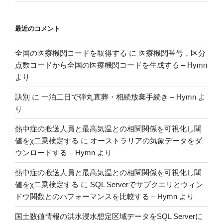
最近のコメント
全国の医療機関コードを取得する
に
医療機関番号，区分
点数コードから全国の医療機関コードを生成する – Hymn
より
訣別
に
一泊二日で弾丸直葬・相続放棄手続き – Hymn
よ
り
熱中症の搬送人員と最高気温との相関関係を可視化し閾
値をχ二乗検定する
に
オーストラリアの気象データをダ
ウンロードする – Hymn
より
熱中症の搬送人員と最高気温との相関関係を可視化し閾
値をχ二乗検定する
に
SQL Serverでサブクエリとウィン
ドウ関数とのパフォーマンスを比較する – Hymn
より
国土数値情報の洪水浸水想定区域データをSQL Serverに