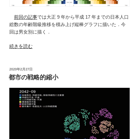
前回の記事
では大正 9 年から平成 17 年までの日本人口
総数の年齢階級推移を積み上げ縦棒グラフに描いた．今
回は男女別に描く．
“国
続きを読む
勢
調
査
投
2020年2月27日
稿
か
都市の戦略的縮小
日:
ら
男
女
別
の
５
歳
階