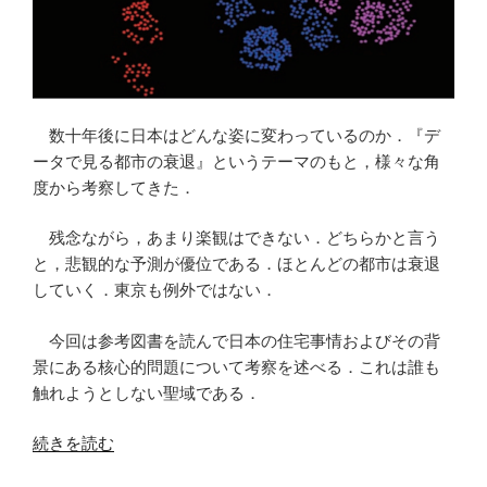
級
の
人
口
推
数十年後に日本はどんな姿に変わっているのか．『デ
移
ータで見る都市の衰退』というテーマのもと，様々な角
を
度から考察してきた．
積
み
残念ながら，あまり楽観はできない．どちらかと言う
上
と，悲観的な予測が優位である．ほとんどの都市は衰退
げ
していく．東京も例外ではない．
横
棒
今回は参考図書を読んで日本の住宅事情およびその背
グ
景にある核心的問題について考察を述べる．これは誰も
ラ
触れようとしない聖域である．
フ
に
“都
続きを読む
描
市
く”