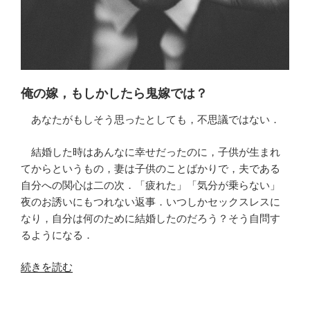
っ
た？”
の
俺の嫁，もしかしたら鬼嫁では？
あなたがもしそう思ったとしても，不思議ではない．
結婚した時はあんなに幸せだったのに，子供が生まれ
てからというもの，妻は子供のことばかりで，夫である
自分への関心は二の次．「疲れた」「気分が乗らない」
夜のお誘いにもつれない返事．いつしかセックスレスに
なり，自分は何のために結婚したのだろう？そう自問す
るようになる．
“鬼
続きを読む
嫁/
神