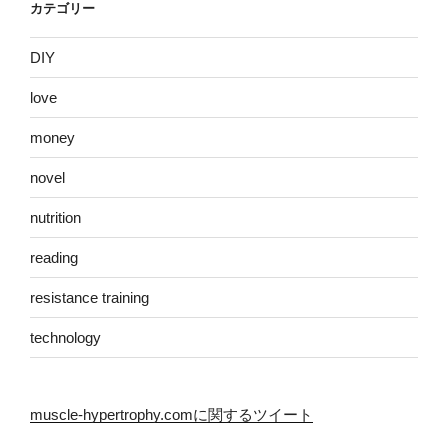
カテゴリー
DIY
love
money
novel
nutrition
reading
resistance training
technology
muscle-hypertrophy.comに関するツイート