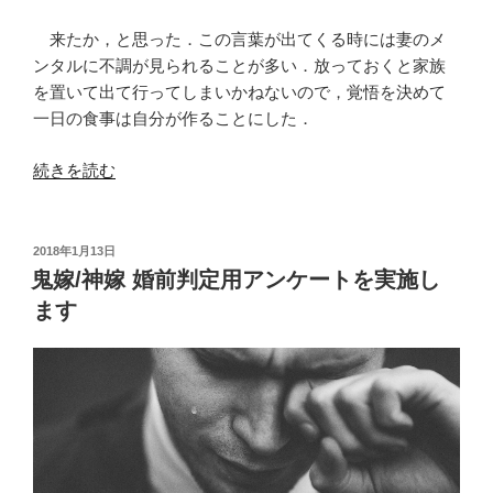
来たか，と思った．この言葉が出てくる時には妻のメ
ンタルに不調が見られることが多い．放っておくと家族
を置いて出て行ってしまいかねないので，覚悟を決めて
一日の食事は自分が作ることにした．
“あ
続きを読む
た
し
が
投
2018年1月13日
稿
ど
鬼嫁/神嫁 婚前判定用アンケートを実施し
日:
れ
ます
だ
け
大
変
か，
分
か