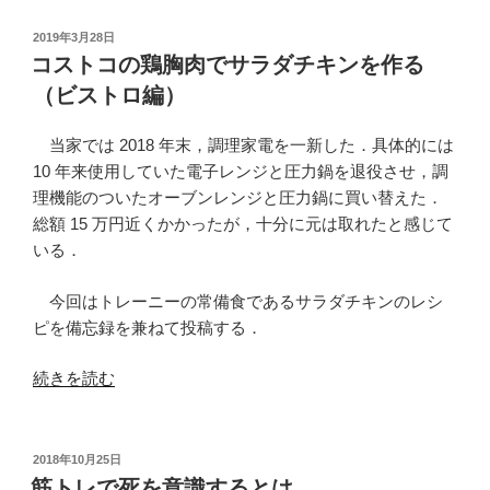
の
の
戦
投
2019年3月28日
稿
略
コストコの鶏胸肉でサラダチキンを作る
日:
的
（ビストロ編）
縮
小”
当家では 2018 年末，調理家電を一新した．具体的には
の
10 年来使用していた電子レンジと圧力鍋を退役させ，調
理機能のついたオーブンレンジと圧力鍋に買い替えた．
総額 15 万円近くかかったが，十分に元は取れたと感じて
いる．
今回はトレーニーの常備食であるサラダチキンのレシ
ピを備忘録を兼ねて投稿する．
“コ
続きを読む
ス
ト
コ
投
2018年10月25日
稿
の
筋トレで死を意識するとは