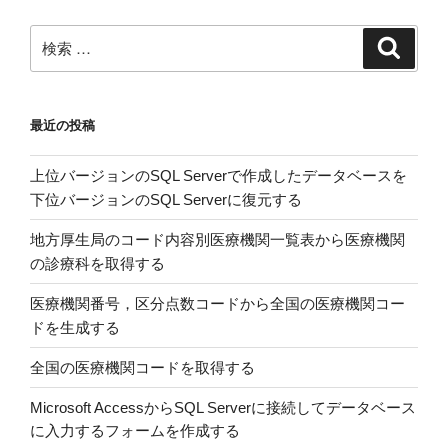
嫁
婚
検
検
前
索
索:
判
定
最近の投稿
用
ア
上位バージョンのSQL Serverで作成したデータベースを
ン
下位バージョンのSQL Serverに復元する
ケ
ー
地方厚生局のコード内容別医療機関一覧表から医療機関
ト
の診療科を取得する
を
実
医療機関番号，区分点数コードから全国の医療機関コー
施
ドを生成する
し
全国の医療機関コードを取得する
ま
す”
Microsoft AccessからSQL Serverに接続してデータベース
の
に入力するフォームを作成する