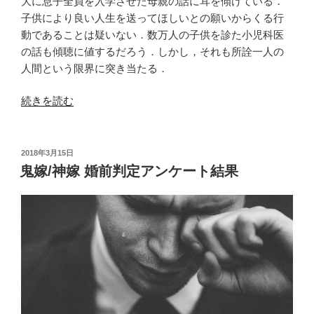
の
大に息子全員を入学させた母親の話に耳を傾けている．
子供により良い人生を送ってほしいとの願いからくる行
動であることは疑いない．数万人の子供を診た小児科医
の話も傾聴に値するだろう．しかし，それも所詮一人の
人間という限界に突き当たる．
“「学
続きを読む
力
の
経
投
2018年3月15日
稿
済
鬼嫁/神嫁 婚前判定アンケート結果
日:
学」
を
読
む”
の