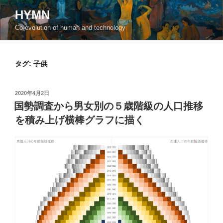
コ
HYMN
ン
Co-evolution of human and technology
テ
ン
ツ
タグ:
子供
へ
ス
キ
投
2020年4月2日
ッ
稿
国勢調査から男女別の５歳階級の人口推移
日:
プ
を積み上げ横棒グラフに描く