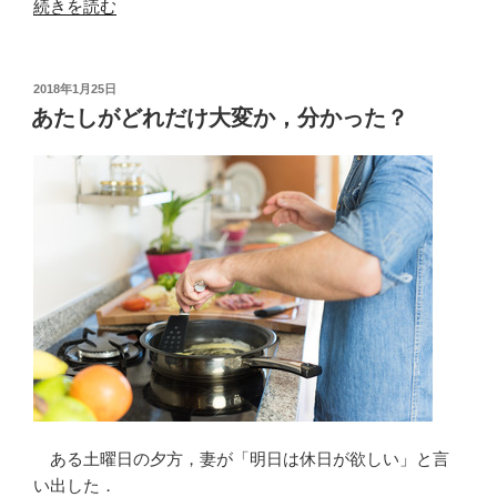
“鬼
続きを読む
嫁/
神
嫁
投
2018年1月25日
稿
婚
あたしがどれだけ大変か，分かった？
日:
前
判
定
ア
ン
ケ
ー
ト
結
果”
の
ある土曜日の夕方，妻が「明日は休日が欲しい」と言
い出した．