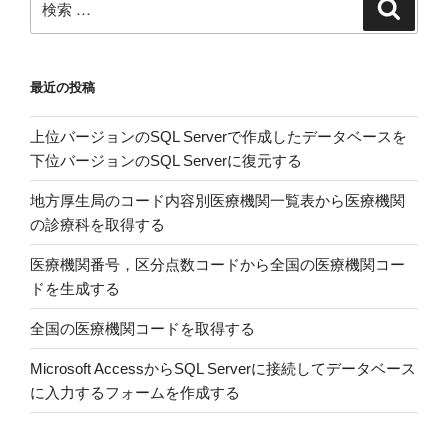
検
シ
セ
索
索:
ス
ッ
テ
ト
最近の投稿
マ
数
テ
と
上位バージョンのSQL Serverで作成したデータベースを
ィ
筋
下位バージョンのSQL Serverに復元する
ッ
力
ク
増
地方厚生局のコード内容別医療機関一覧表から医療機関
レ
強
の診療科を取得する
ビ
の
ュ
関
医療機関番号，区分点数コードから全国の医療機関コー
ー
係
ドを生成する
と
を
全国の医療機関コードを取得する
メ
調
タ
べ
Microsoft AccessからSQL Serverに接続してデータベース
ア
た
に入力するフォームを作成する
ナ
メ
リ
タ