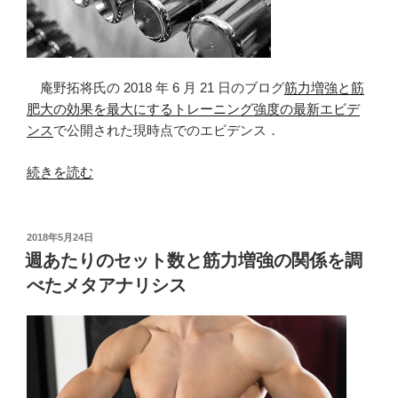
ド
（後
編）”
の
庵野拓将氏の 2018 年 6 月 21 日のブログ
筋力増強と筋
肥大の効果を最大にするトレーニング強度の最新エビデ
ンス
で公開された現時点でのエビデンス．
“低
続きを読む
強
度
と
投
2018年5月24日
稿
高
週あたりのセット数と筋力増強の関係を調
日:
強
べたメタアナリシス
度
と
の
筋
力