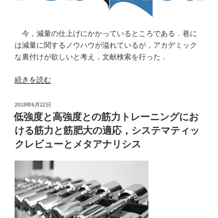
国
際
ス
今，減量の仕上げにかかっているところである．巷に
ポ
は減量に関するノウハウが溢れているが，アカデミック
ー
な裏付けが欲しいと考え，文献検索を行った．
ツ
栄
“減
続きを読む
養
量
学
に
投
2018年6月22日
会
関
稿
低強度と高強度との筋力トレーニングにお
の
日:
す
ける筋力と筋肥大の適応，システマティッ
ポ
る
ジ
クレビューとメタアナリシス
論
シ
文
ョ
検
ン
索”
ス
の
タ
ン