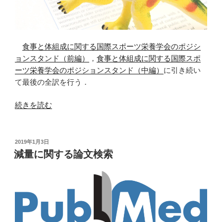
食事と体組成に関する国際スポーツ栄養学会のポジシ
ョンスタンド（前編）
，
食事と体組成に関する国際スポ
ーツ栄養学会のポジションスタンド（中編）
に引き続い
て最後の全訳を行う．
“食
続きを読む
事
と
体
投
2019年1月3日
稿
組
減量に関する論文検索
日:
成
に
関
す
る