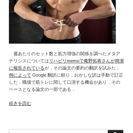
ト
レ
ー
ニ
ン
グ
に
お
週あたりのセット数と筋力増強の関係を調べたメタア
け
ナリシスについては
リハビリmemoで庵野拓将さんが簡潔
る
に報告されている
が，その論文の要約の翻訳を試みた．
筋
例によって
Google 翻訳に頼り，おかしな訳は手動で訂正
力
した．職場で筋トレに関して口演する機会があり，その
と
ベースとなる論文の一部である．
筋
肥
“週
続きを読む
大
あ
の
た
適
り
応，
の
検