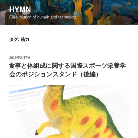
コ
HYMN
ン
Co-evolution of human and technology
テ
ン
ツ
タグ:
筋力
へ
ス
キ
投
2019年2月7日
ッ
稿
食事と体組成に関する国際スポーツ栄養学
日:
プ
会のポジションスタンド（後編）