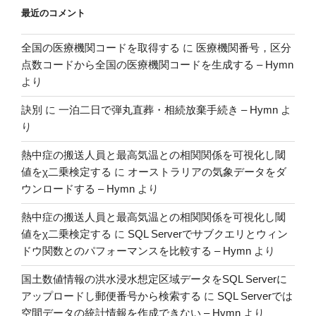
シ
ア
最近のコメント
ス”
ナ
の
リ
全国の医療機関コードを取得する
に
医療機関番号，区分
シ
点数コードから全国の医療機関コードを生成する – Hymn
ス”
より
の
訣別
に
一泊二日で弾丸直葬・相続放棄手続き – Hymn
よ
り
熱中症の搬送人員と最高気温との相関関係を可視化し閾
値をχ二乗検定する
に
オーストラリアの気象データをダ
ウンロードする – Hymn
より
熱中症の搬送人員と最高気温との相関関係を可視化し閾
値をχ二乗検定する
に
SQL Serverでサブクエリとウィン
ドウ関数とのパフォーマンスを比較する – Hymn
より
国土数値情報の洪水浸水想定区域データをSQL Serverに
アップロードし郵便番号から検索する
に
SQL Serverでは
空間データの統計情報を作成できない – Hymn
より