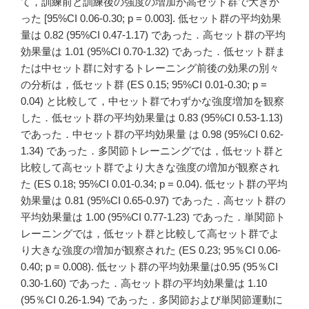
て，訓練前と訓練後の強度の増加が高セット群で大きか
った [95%CI 0.06-0.30; p = 0.003]. 低セット群の平均効果
量は 0.82 (95%CI 0.47-1.17) であった．高セット群の平均
効果量は 1.01 (95%CI 0.70-1.32) であった．低セット群ま
たは中セット群に対するトレーニング前後の効果の別々
の分析は，低セット群 (ES 0.15; 95%CI 0.01-0.30; p =
0.04) と比較して，中セット群でわずかな強度増加を観察
した．低セット群の平均効果量は 0.83 (95%CI 0.53-1.13)
であった．中セット群の平均効果量 は 0.98 (95%CI 0.62-
1.34) であった．多関節トレーニングでは，低セット群と
比較して高セット群でより大きな強度の増加が観察され
た (ES 0.18; 95%CI 0.01-0.34; p = 0.04). 低セット群の平均
効果量は 0.81 (95%CI 0.65-0.97) であった．高セット群の
平均効果量は 1.00 (95%CI 0.77-1.23) であった．単関節ト
レーニングでは，低セット群と比較して高セット群でよ
り大きな強度の増加が観察された (ES 0.23; 95％CI 0.06-
0.40; p = 0.008). 低セット群の平均効果量は0.95 (95％CI
0.30-1.60) であった．高セット群の平均効果量は 1.10
(95％CI 0.26-1.94) であった．多関節および単関節運動に