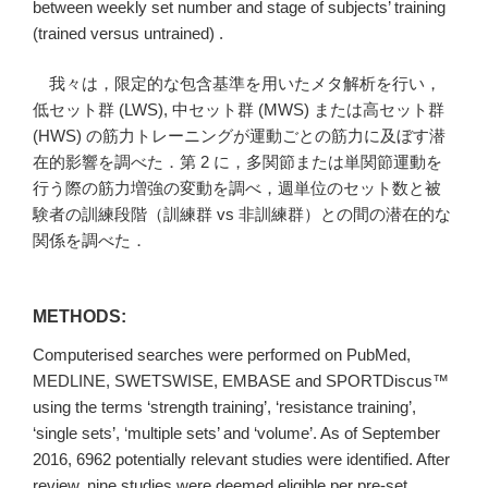
between weekly set number and stage of subjects’ training
(trained versus untrained) .
我々は，限定的な包含基準を用いたメタ解析を行い，
低セット群 (LWS), 中セット群 (MWS) または高セット群
(HWS) の筋力トレーニングが運動ごとの筋力に及ぼす潜
在的影響を調べた．第 2 に，多関節または単関節運動を
行う際の筋力増強の変動を調べ，週単位のセット数と被
験者の訓練段階（訓練群 vs 非訓練群）との間の潜在的な
関係を調べた．
METHODS:
Computerised searches were performed on PubMed,
MEDLINE, SWETSWISE, EMBASE and SPORTDiscus™
using the terms ‘strength training’, ‘resistance training’,
‘single sets’, ‘multiple sets’ and ‘volume’. As of September
2016, 6962 potentially relevant studies were identified. After
review, nine studies were deemed eligible per pre-set