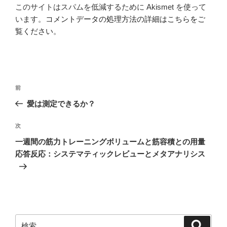
このサイトはスパムを低減するために Akismet を使って
います。
コメントデータの処理方法の詳細はこちらをご
覧ください
。
投
過
前
稿
去
愛は測定できるか？
ナ
の
ビ
投
次
次
稿
ゲ
の
一週間の筋力トレーニングボリュームと筋容積との用量
投
ー
応答反応：システマティックレビューとメタアナリシス
稿
シ
ョ
ン
検
検