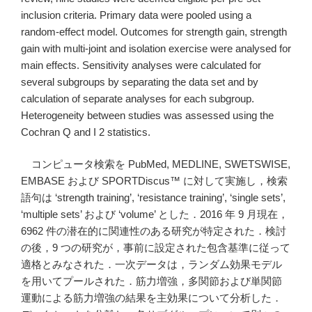
inclusion criteria. Primary data were pooled using a
random-effect model. Outcomes for strength gain, strength
gain with multi-joint and isolation exercise were analysed for
main effects. Sensitivity analyses were calculated for
several subgroups by separating the data set and by
calculation of separate analyses for each subgroup.
Heterogeneity between studies was assessed using the
Cochran Q and I 2 statistics.
コンピュータ検索を PubMed, MEDLINE, SWETSWISE,
EMBASE および SPORTDiscus™ に対して実施し，検索
語句は ‘strength training’, ‘resistance training’, ‘single sets’,
‘multiple sets’ および ‘volume’ とした．2016 年 9 月現在，
6962 件の潜在的に関連性のある研究が特定された．検討
の後，9 つの研究が，事前に設定された包含基準に従って
適格とみなされた．一次データは，ランダム効果モデル
を用いてプールされた．筋力増強，多関節および単関節
運動による筋力増強の結果を主効果について分析した．