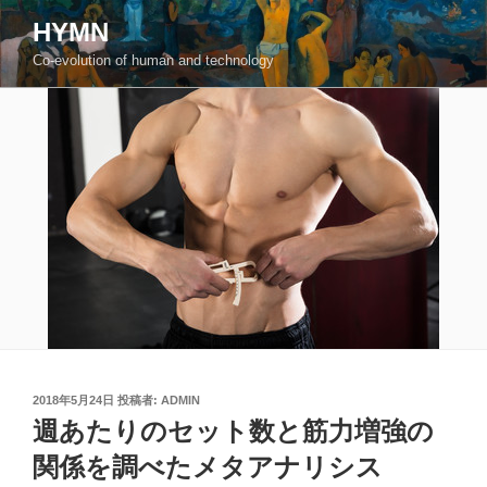
コ
HYMN
ン
Co-evolution of human and technology
テ
ン
ツ
へ
ス
キ
ッ
プ
投
2018年5月24日
投稿者:
ADMIN
稿
週あたりのセット数と筋力増強の
日:
関係を調べたメタアナリシス