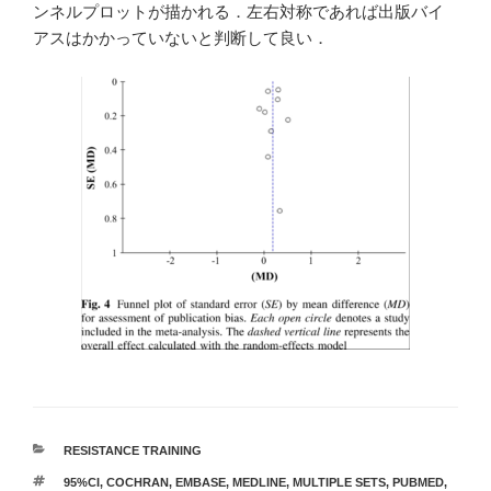
ンネルプロットが描かれる．左右対称であれば出版バイ
アスはかかっていないと判断して良い．
カ
RESISTANCE TRAINING
テ
タ
95%CI
,
COCHRAN
,
EMBASE
,
MEDLINE
,
MULTIPLE SETS
,
PUBMED
,
ゴ