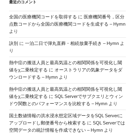
最近のコメント
全国の医療機関コードを取得する
に
医療機関番号，区分
点数コードから全国の医療機関コードを生成する – Hymn
より
訣別
に
一泊二日で弾丸直葬・相続放棄手続き – Hymn
よ
り
熱中症の搬送人員と最高気温との相関関係を可視化し閾
値をχ二乗検定する
に
オーストラリアの気象データをダ
ウンロードする – Hymn
より
熱中症の搬送人員と最高気温との相関関係を可視化し閾
値をχ二乗検定する
に
SQL Serverでサブクエリとウィン
ドウ関数とのパフォーマンスを比較する – Hymn
より
国土数値情報の洪水浸水想定区域データをSQL Serverに
アップロードし郵便番号から検索する
に
SQL Serverでは
空間データの統計情報を作成できない – Hymn
より