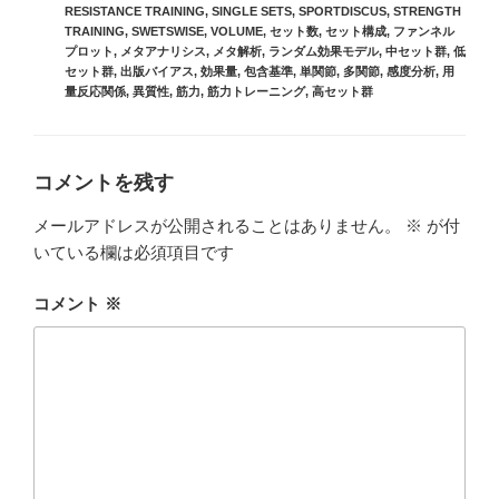
グ
RESISTANCE TRAINING
,
SINGLE SETS
,
SPORTDISCUS
,
STRENGTH
リ
TRAINING
,
SWETSWISE
,
VOLUME
,
セット数
,
セット構成
,
ファンネル
ー
プロット
,
メタアナリシス
,
メタ解析
,
ランダム効果モデル
,
中セット群
,
低
セット群
,
出版バイアス
,
効果量
,
包含基準
,
単関節
,
多関節
,
感度分析
,
用
量反応関係
,
異質性
,
筋力
,
筋力トレーニング
,
高セット群
コメントを残す
メールアドレスが公開されることはありません。
※
が付
いている欄は必須項目です
コメント
※