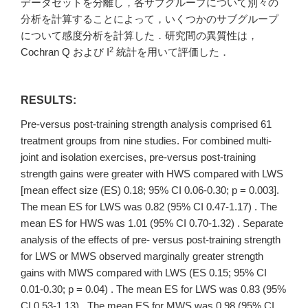
データセットを分離し，各サブグループについて別々の
分析を計算することによって，いくつかのサブグループ
について感度分析を計算した．研究間の異質性は，
2
Cochran Q および I
統計を用いて評価した．
RESULTS:
Pre-versus post-training strength analysis comprised 61
treatment groups from nine studies. For combined multi-
joint and isolation exercises, pre-versus post-training
strength gains were greater with HWS compared with LWS
[mean effect size (ES) 0.18; 95% CI 0.06-0.30; p = 0.003].
The mean ES for LWS was 0.82 (95% CI 0.47-1.17) . The
mean ES for HWS was 1.01 (95% CI 0.70-1.32) . Separate
analysis of the effects of pre- versus post-training strength
for LWS or MWS observed marginally greater strength
gains with MWS compared with LWS (ES 0.15; 95% CI
0.01-0.30; p = 0.04) . The mean ES for LWS was 0.83 (95%
CI 0.53-1.13) . The mean ES for MWS was 0.98 (95% CI