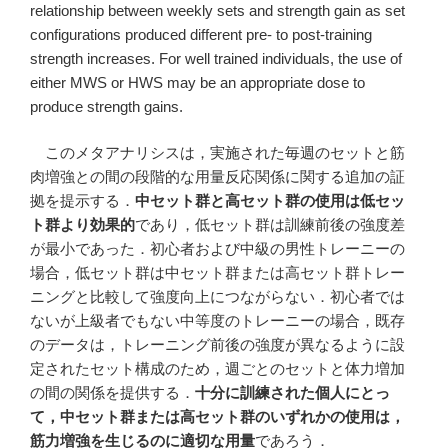
relationship between weekly sets and strength gain as set
configurations produced different pre- to post-training
strength increases. For well trained individuals, the use of
either MWS or HWS may be an appropriate dose to
produce strength gains.
このメタアナリシスは，実施された毎週のセットと筋
肉増強との間の段階的な用量反応関係に関する追加の証
拠を提示する．
中セット群と高セット群の使用は低セッ
ト群より効果的
であり，低セット群は訓練前後の強度差
が最小であった．初心者および中級の男性トレーニーの
場合，低セット群は中セット群または高セット群トレー
ニングと比較して強度向上につながらない．初心者では
ないが上級者でもない中等度のトレーニーの場合，既存
のデータは，トレーニング前後の強度が異なるように設
定されたセット構成のため，週ごとのセットと体力増加
の間の関係を提供する．
十分に訓練された個人にとっ
て，中セット群または高セット群のいずれかの使用は，
筋力増強を生じるのに適切な用量
であろう．