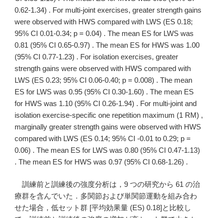
0.62-1.34) . For multi-joint exercises, greater strength gains
were observed with HWS compared with LWS (ES 0.18;
95% CI 0.01-0.34; p = 0.04) . The mean ES for LWS was
0.81 (95% CI 0.65-0.97) . The mean ES for HWS was 1.00
(95% CI 0.77-1.23) . For isolation exercises, greater
strength gains were observed with HWS compared with
LWS (ES 0.23; 95% CI 0.06-0.40; p = 0.008) . The mean
ES for LWS was 0.95 (95% CI 0.30-1.60) . The mean ES
for HWS was 1.10 (95% CI 0.26-1.94) . For multi-joint and
isolation exercise-specific one repetition maximum (1 RM) ,
marginally greater strength gains were observed with HWS
compared with LWS (ES 0.14; 95% CI -0.01 to 0.29; p =
0.06) . The mean ES for LWS was 0.80 (95% CI 0.47-1.13)
. The mean ES for HWS was 0.97 (95% CI 0.68-1.26) .
訓練前と訓練後の強度分析は，9 つの研究から 61 の治
療群を含んでいた．多関節および単関節運動を組み合わ
せた場合，低セット群 [平均効果量 (ES) 0.18]と比較し