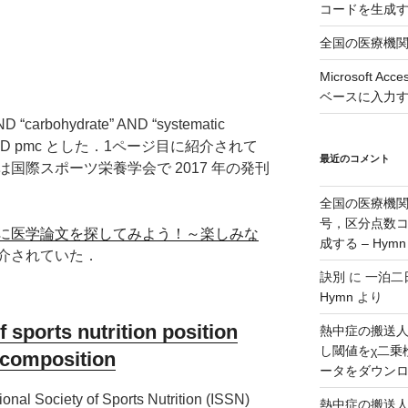
コードを生成
全国の医療機
Microsoft 
ベースに入力
 “carbohydrate” AND “systematic
ysis” AND pmc とした．1ページ目に紹介されて
最近のコメント
国際スポーツ栄養学会で 2017 年の発刊
全国の医療機
号，区分点数
わずに医学論文を探してみよう！～楽しみな
成する – Hymn
介されていた．
訣別
に
一泊二
Hymn
より
f sports nutrition position
熱中症の搬送
し閾値をχ二乗
 composition
ータをダウンロー
ional Society of Sports Nutrition (ISSN)
熱中症の搬送