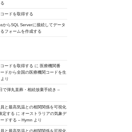
する
関コードを取得する
AccessからSQL Serverに接続してデータ
するフォームを作成する
関コードを取得する
に
医療機関番
コードから全国の医療機関コードを生
より
日で弾丸直葬・相続放棄手続き –
人員と最高気温との相関関係を可視化
検定する
に
オーストラリアの気象デ
ドする – Hymn
より
人員と最高気温との相関関係を可視化