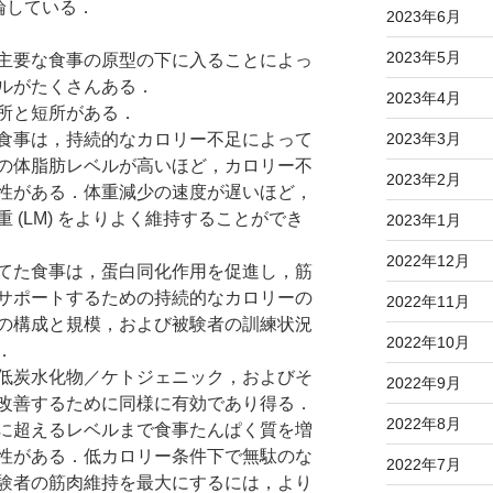
結論している．
2023年6月
2023年5月
主要な食事の原型の下に入ることによっ
ルがたくさんある．
2023年4月
所と短所がある．
食事は，持続的なカロリー不足によって
2023年3月
の体脂肪レベルが高いほど，カロリー不
2023年2月
性がある．体重減少の速度が遅いほど，
 (LM) をよりよく維持することができ
2023年1月
2022年12月
てた食事は，蛋白同化作用を促進し，筋
サポートするための持続的なカロリーの
2022年11月
の構成と規模，および被験者の訓練状況
2022年10月
．
低炭水化物／ケトジェニック，およびそ
2022年9月
改善するために同様に有効であり得る．
2022年8月
に超えるレベルまで食事たんぱく質を増
性がある．低カロリー条件下で無駄のな
2022年7月
験者の筋肉維持を最大にするには，より