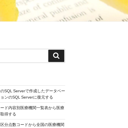
検
索
SQL Serverで作成したデータベー
ンのSQL Serverに復元する
コード内容別医療機関一覧表から医療
を取得する
，区分点数コードから全国の医療機関