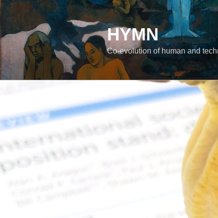
コ
ン
テ
HYMN
ン
Co-evolution of human and tec
ツ
へ
ス
キ
ッ
プ