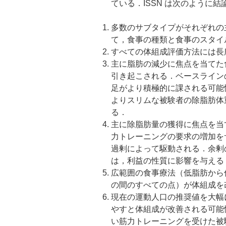
ている．ISSN は次のように
多数のサブタイプがそれぞれの
て，食事の種類と食事のスタイ
すべての体組成評価方法には長
主に脂肪の減少に焦点を当てた
引き起こされる．ベースライン
足がより積極的に課される可能
よりスリムな被験者の除脂肪体重
る．
主に除脂肪量の獲得に焦点を当
力トレーニングの要求の増加を
過剰によって駆動される．余剰
は，利益の性質に影響を与える
広範囲の食事療法（低脂肪から
の間のすべての点）が体組成を
現在の運動人口の推奨値を大幅
やすと体組成が改善される可能
い筋力トレーニングを受けた被