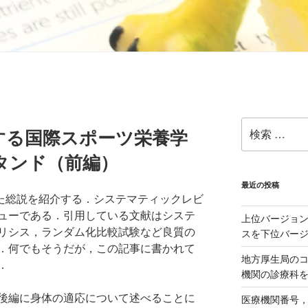
検
する国際スポーツ栄養学
索:
タンド（前編）
最近の投稿
つけた総説を紹介する．システマティックレビ
ューである．引用している文献はシステ
上位バージョンの
リシス，ランダム化比較試験など良質の
スを下位バージョ
．何でもそうだが，この記事に書かれて
地方厚生局の
．
機関の診療科
後編に身体の適応について述べることに
医療機関番号