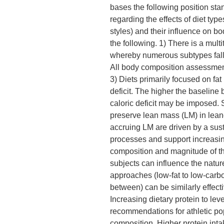
bases the following position stand
regarding the effects of diet typ
styles) and their influence on 
the following. 1) There is a multi
whereby numerous subtypes fall 
All body composition assessment
3) Diets primarily focused on fat
deficit. The higher the baseline 
caloric deficit may be imposed. 
preserve lean mass (LM) in leane
accruing LM are driven by a susta
processes and support increasi
composition and magnitude of the
subjects can influence the nature
approaches (low-fat to low-carbo
between) can be similarly effect
Increasing dietary protein to lev
recommendations for athletic po
composition. Higher protein int