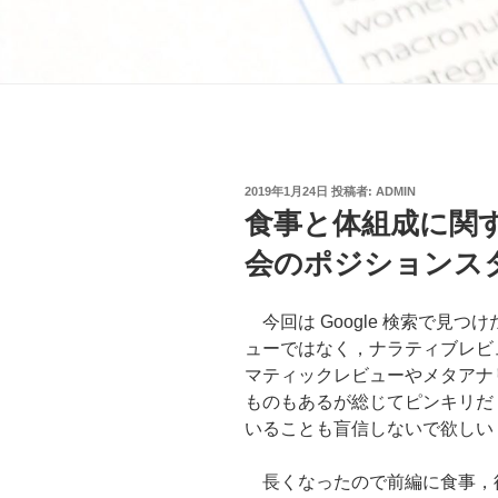
投
2019年1月24日
投稿者:
ADMIN
稿
食事と体組成に関
日:
会のポジションス
今回は Google 検索で見
ューではなく，ナラティブレビ
マティックレビューやメタアナ
ものもあるが総じてピンキリだ
いることも盲信しないで欲しい
長くなったので前編に食事，