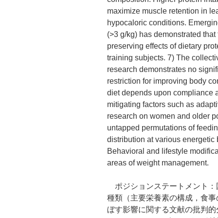
maximize muscle retention in lea
hypocaloric conditions. Emergin
(>3 g/kg) has demonstrated that 
preserving effects of dietary pro
training subjects. 7) The collecti
research demonstrates no signifi
restriction for improving body c
diet depends upon compliance a
mitigating factors such as adapt
research on women and older pop
untapped permutations of feedi
distribution at various energeti
Behavioral and lifestyle modifica
areas of weight management.
ポジションステートメント：国際
種類（主要栄養素の構成，食事
ぼす影響に関する文献の批判的