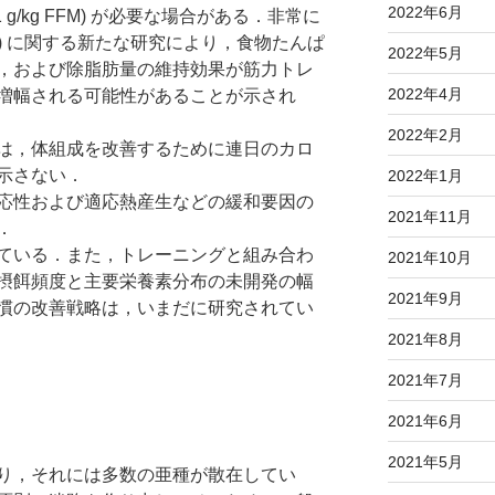
2022年6月
.1 g/kg FFM) が必要な場合がある．非常に
/kg) に関する新たな研究により，食物たんぱ
2022年5月
，および除脂肪量の維持効果が筋力トレ
2022年4月
増幅される可能性があることが示され
2022年2月
は，体組成を改善するために連日のカロ
示さない．
2022年1月
応性および適応熱産生などの緩和要因の
2021年11月
．
ている．また，トレーニングと組み合わ
2021年10月
摂餌頻度と主要栄養素分布の未開発の幅
2021年9月
慣の改善戦略は，いまだに研究されてい
2021年8月
2021年7月
2021年6月
2021年5月
り，それには多数の亜種が散在してい