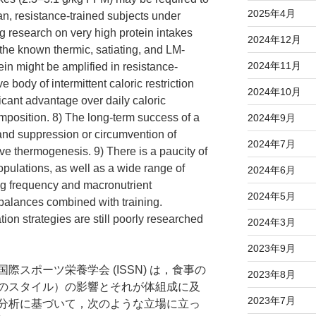
2025年4月
n, resistance-trained subjects under
g research on very high protein intakes
2024年12月
the known thermic, satiating, and LM-
2024年11月
tein might be amplified in resistance-
ve body of intermittent caloric restriction
2024年10月
cant advantage over daily caloric
omposition. 8) The long-term success of a
2024年9月
nd suppression or circumvention of
2024年7月
ive thermogenesis. 9) There is a paucity of
ulations, as well as a wide range of
2024年6月
ng frequency and macronutrient
2024年5月
c balances combined with training.
tion strategies are still poorly researched
2024年3月
2023年9月
スポーツ栄養学会 (ISSN) は，食事の
2023年8月
のスタイル）の影響とそれが体組成に及
2023年7月
分析に基づいて，次のような立場に立っ