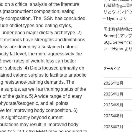
 on a critical analysis of the literature
し閾値をχ二乗
es (macronutrient composition; eating
リとウィンド
body composition. The ISSN has concluded
– Hymn
より
tude of diet types and eating styles,
国土数値情報の
under each major dietary archetype. 2)
Serverに
 methods have strengths and limitations.
SQL Serv
 loss are driven by a sustained caloric
い – Hymn
よ
body fat level, the more aggressively the
Slower rates of weight loss can better
r subjects. 4) Diets focused primarily on
アーカイブ
ined caloric surplus to facilitate anabolic
ng resistance-training demands. The
2026年2月
 surplus, as well as training status of the
2026年1月
 of the gains. 5) A wide range of dietary
hydrate/ketogenic, and all points
2025年9月
ive for improving body composition. 6)
2025年8月
els significantly beyond current
pulations may result in improved body
2025年7月
akes (2.3–3.1 g/kg FFM) may be required to