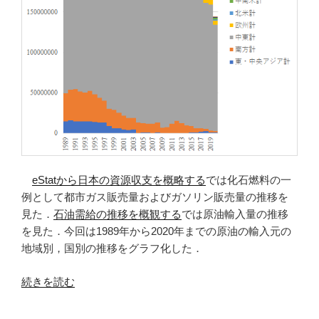
を
グ
ラ
フ
化
す
る”
の
eStatから日本の資源収支を概略する
では化石燃料の一
例として都市ガス販売量およびガソリン販売量の推移を
見た．
石油需給の推移を概観する
では原油輸入量の推移
を見た．今回は1989年から2020年までの原油の輸入元の
地域別，国別の推移をグラフ化した．
“原
続きを読む
油
の