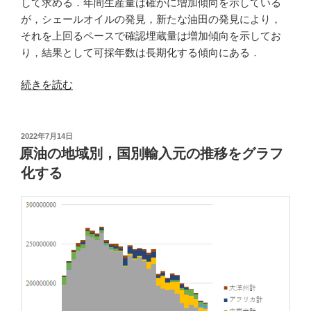
して求める．年間生産量は確かに増加傾向を示している
が，シェールオイルの発見，新たな油田の発見により，
それを上回るペースで確認埋蔵量は増加傾向を示してお
り，結果として可採年数は長期化する傾向にある．
“全
続きを読む
世
界
の
投
2022年7月14日
稿
石
原油の地域別，国別輸入元の推移をグラフ
日:
油
化する
確
認
埋
蔵
量
の
推
移