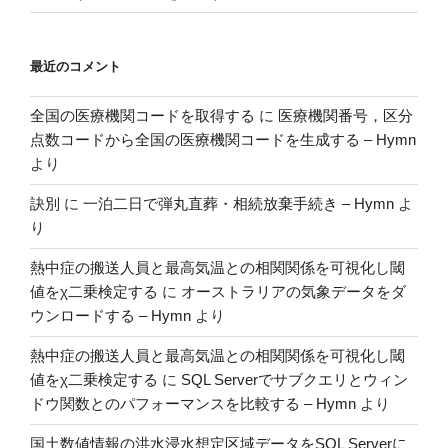
の
最近のコメント
全国の医療機関コードを取得する
に
医療機関番号，区分
点数コードから全国の医療機関コードを生成する – Hymn
より
訣別
に
一泊二日で弾丸直葬・相続放棄手続き – Hymn
よ
り
熱中症の搬送人員と最高気温との相関関係を可視化し閾
値をχ二乗検定する
に
オーストラリアの気象データをダ
ウンロードする – Hymn
より
熱中症の搬送人員と最高気温との相関関係を可視化し閾
値をχ二乗検定する
に
SQL Serverでサブクエリとウィン
ドウ関数とのパフォーマンスを比較する – Hymn
より
国土数値情報の洪水浸水想定区域データをSQL Serverに