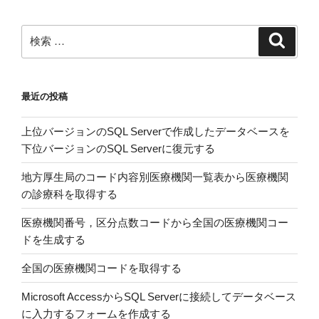
地
域
検
検
別，
索
索:
国
別
最近の投稿
輸
入
上位バージョンのSQL Serverで作成したデータベースを
元
下位バージョンのSQL Serverに復元する
の
推
地方厚生局のコード内容別医療機関一覧表から医療機関
移
の診療科を取得する
を
グ
医療機関番号，区分点数コードから全国の医療機関コー
ラ
ドを生成する
フ
全国の医療機関コードを取得する
化
す
Microsoft AccessからSQL Serverに接続してデータベース
る”
に入力するフォームを作成する