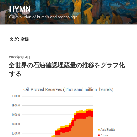
コ
HYMN
ン
Co-evolution of human and technology
テ
ン
ツ
タグ:
空爆
へ
ス
キ
投
2022年8月4日
ッ
稿
全世界の石油確認埋蔵量の推移をグラフ化
日:
プ
する