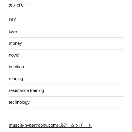
カテゴリー
DIY
love
money
novel
nutrition
reading
resistance training
technology
muscle-hypertrophy.comに関するツイート