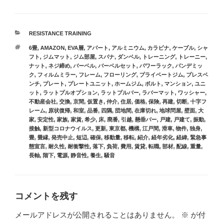
カ
RESISTANCE TRAINING
テ
タ
6畳
,
AMAZON
,
EVA層
,
アパート
,
アルミニウム
,
カラビナ
,
ケーブル
,
シャ
ゴ
グ
フト
,
ジムマット
,
ジム部屋
,
スパナ
,
ダンベル
,
トレーニング
,
トレーニー
,
リ
ナット
,
ネジ締め
,
バーベル
,
バーベルセット
,
パワーラック
,
パンデミッ
ー
ク
,
フィルムミラー
,
フレーム
,
フローリング
,
プライベートジム
,
プレスベ
ンチ
,
プレート
,
プレートユニット
,
ホームジム
,
ボルト
,
マンション
,
ユニ
ット
,
ラットプルオプション
,
ラットプルバー
,
ラバーマット
,
ワッシャー
,
不動産会社
,
交換
,
京間
,
仮置き
,
仲介
,
住居
,
価格
,
保険
,
再建
,
切断
,
十字フ
レーム
,
原状復帰
,
和室
,
品番
,
四隅
,
団地間
,
在庫切れ
,
地球問屋
,
壁面
,
大
家
,
安定性
,
家族
,
家賃
,
希少
,
床
,
廃番
,
引越
,
懸垂バー
,
戸建
,
戸建て
,
振動
,
接触
,
新型コロナウイルス
,
更新
,
東京都
,
機構
,
江戸間
,
滑車
,
物件
,
独身
,
畳
,
畳縁
,
発売中止
,
短辺
,
確保
,
移動量
,
移転
,
紹介
,
経年劣化
,
経緯
,
緊急事
態宣言
,
耐久性
,
耐衝撃性
,
落下
,
負荷
,
費用
,
賃貸
,
転職
,
部材
,
配線
,
重量
,
長軸
,
階下
,
電源
,
静音性
,
養生
,
騒音
コメントを残す
メールアドレスが公開されることはありません。
※
が付