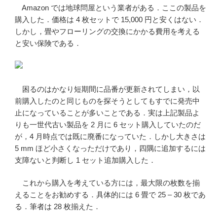
Amazon では地球問屋という業者がある．ここの製品を
購入した．価格は 4 枚セットで 15,000 円と安くはない．
しかし，畳やフローリングの交換にかかる費用を考える
と安い保険である．
困るのはかなり短期間に品番が更新されてしまい，以
前購入したのと同じものを探そうとしてもすでに発売中
止になっていることが多いことである．実は上記製品よ
りも一世代古い製品を 2 月に 6 セット購入していたのだ
が，4 月時点では既に廃番になっていた．しかし大きさは
5 mm ほど小さくなっただけであり，四隅に追加するには
支障ないと判断し 1 セット追加購入した．
これから購入を考えている方には，最大限の枚数を揃
えることをお勧めする．具体的には 6 畳で 25 – 30 枚であ
る．筆者は 28 枚揃えた．