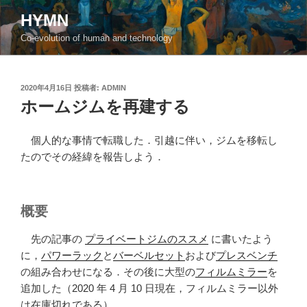
コ
HYMN
ン
Co-evolution of human and technology
テ
ン
ツ
投
2020年4月16日
投稿者:
ADMIN
へ
稿
ホームジムを再建する
ス
日:
キ
ッ
個人的な事情で転職した．引越に伴い，ジムを移転し
プ
たのでその経緯を報告しよう．
概要
先の記事の
プライベートジムのススメ
に書いたよう
に，
パワーラック
と
バーベルセット
および
プレスベンチ
の組み合わせになる．その後に大型の
フィルムミラー
を
追加した（2020 年 4 月 10 日現在，フィルムミラー以外
は在庫切れである）．