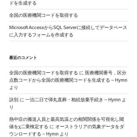
ドを生成する
全国の医療機関コードを取得する
Microsoft AccessからSQL Serverに接続してデータベース
に入力するフォームを作成する
最近のコメント
全国の医療機関コードを取得する
に
医療機関番号，区分
点数コードから全国の医療機関コードを生成する – Hymn
より
訣別
に
一泊二日で弾丸直葬・相続放棄手続き – Hymn
よ
り
熱中症の搬送人員と最高気温との相関関係を可視化し閾
値をχ二乗検定する
に
オーストラリアの気象データをダ
ウンロードする – Hymn
より