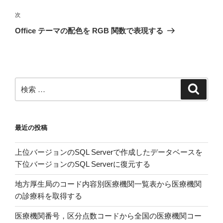
の
ビ
投
次
次
稿
ゲ
の
Office テーマの配色を RGB 関数で表現する
投
ー
稿
シ
ョ
ン
検
検
索
索:
最近の投稿
上位バージョンのSQL Serverで作成したデータベースを
下位バージョンのSQL Serverに復元する
地方厚生局のコード内容別医療機関一覧表から医療機関
の診療科を取得する
医療機関番号，区分点数コードから全国の医療機関コー