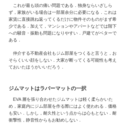
これが最も頭の痛い問題である．独身ならいざしら
ず，家族がいる場合は一部屋余分に必要になる．これは
家賃に直接跳ね返ってくるだけに物件そのものがまず希
少である．加えて，マンションやアパートなどでは階下
への騒音・振動も問題になりやすい．戸建てがベターで
ある．
仲介する不動産会社もジム部屋をつくると言うと，お
そらくいい顔をしない．大家が断ってくる可能性も考え
ておいたほうがいいだろう．
ジムマットはラバーマットの一択
EVA 層を張り合わせたジムマットは軽く柔らかいた
め，家庭内にジム部屋を作る際にはよく使われる．価格
も安い．しかし，耐久性という点からは心もとない．耐
衝撃性，静音性からもお勧めしない．