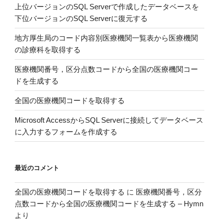
上位バージョンのSQL Serverで作成したデータベースを
を
下位バージョンのSQL Serverに復元する
概
略
地方厚生局のコード内容別医療機関一覧表から医療機関
す
の診療科を取得する
る”
の
医療機関番号，区分点数コードから全国の医療機関コー
ドを生成する
全国の医療機関コードを取得する
Microsoft AccessからSQL Serverに接続してデータベース
に入力するフォームを作成する
最近のコメント
全国の医療機関コードを取得する
に
医療機関番号，区分
点数コードから全国の医療機関コードを生成する – Hymn
より