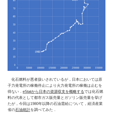
油
の
推
移
を
概
観
す
る”
の
化石燃料が悪者扱いされているが，日本においては原
子力発電所の稼働停止により火力発電所の稼働は止むを
得ない．
eStatから日本の資源収支を概略する
では化石燃
料の代表として都市ガス販売量とガソリン販売量を挙げ
たが，今回は1980年以降の石油需給について，経済産業
省の
石油統計
を調べてみた．