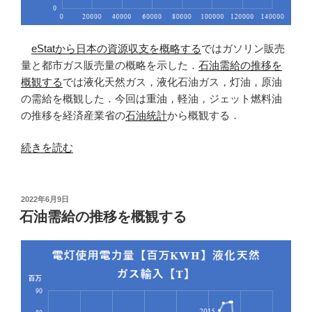
eStatから日本の資源収支を概略する
ではガソリン販売
量と都市ガス販売量の概略を示した．
石油需給の推移を
概観する
では液化天然ガス，液化石油ガス，灯油，原油
の需給を概観した．今回は重油，軽油，ジェット燃料油
の推移を経済産業省の
石油統計
から概観する．
“重
続きを読む
油，
軽
油，
投
2022年6月9日
稿
ジ
石油需給の推移を概観する
日:
ェ
ッ
ト
燃
料