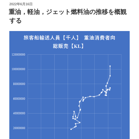
地
投
2022年6月16日
稿
域
重油，軽油，ジェット燃料油の推移を概観
日:
別，
する
国
別
輸
入
元
の
推
移
を
グ
ラ
フ
化
す
る”
の