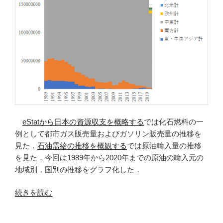
eStatから日本の資源収支を概略する
では化石燃料の一
例として都市ガス販売量およびガソリン販売量の推移を
見た．
石油需給の推移を概観する
では原油輸入量の推移
を見た．今回は1989年から2020年までの原油の輸入元の
地域別，国別の推移をグラフ化した．
“原
続きを読む
油
の