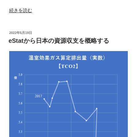
“石
続きを読む
油
需
給
投
2022年5月19日
稿
の
eStatから日本の資源収支を概略する
日:
推
移
を
概
観
す
る”
の