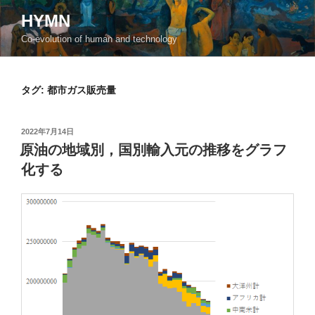
コ
HYMN
ン
Co-evolution of human and technology
テ
ン
ツ
タグ:
都市ガス販売量
へ
ス
キ
投
2022年7月14日
ッ
稿
原油の地域別，国別輸入元の推移をグラフ
日:
プ
化する