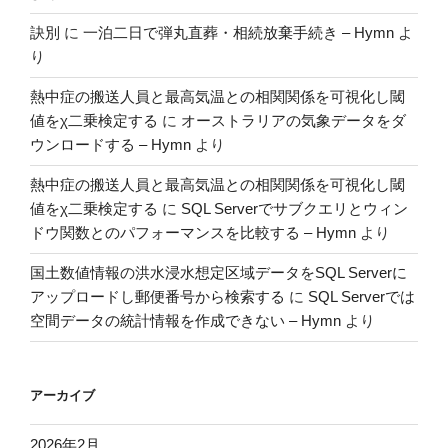
訣別
に
一泊二日で弾丸直葬・相続放棄手続き – Hymn
よ
り
熱中症の搬送人員と最高気温との相関関係を可視化し閾
値をχ二乗検定する
に
オーストラリアの気象データをダ
ウンロードする – Hymn
より
熱中症の搬送人員と最高気温との相関関係を可視化し閾
値をχ二乗検定する
に
SQL Serverでサブクエリとウィン
ドウ関数とのパフォーマンスを比較する – Hymn
より
国土数値情報の洪水浸水想定区域データをSQL Serverに
アップロードし郵便番号から検索する
に
SQL Serverでは
空間データの統計情報を作成できない – Hymn
より
アーカイブ
2026年2月