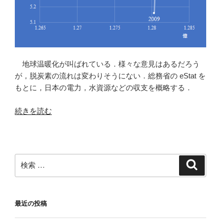
地球温暖化が叫ばれている．様々な意見はあるだろう
が，脱炭素の流れは変わりそうにない．総務省の eStat を
もとに，日本の電力，水資源などの収支を概略する．
“eStat
続きを読む
か
ら
日
本
検
検
の
索
索:
資
源
最近の投稿
収
支