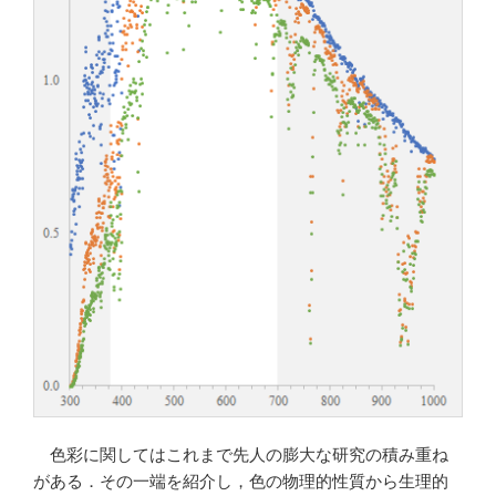
ブ
ル
を
追
加
す
る”
の
色彩に関してはこれまで先人の膨大な研究の積み重ね
がある．その一端を紹介し，色の物理的性質から生理的