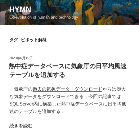
コ
HYMN
ン
Co-evolution of human and technology
テ
ン
ツ
タグ:
ピボット解除
へ
ス
キ
投
2023年6月15日
ッ
稿
熱中症データベースに気象庁の日平均風速
日:
プ
テーブルを追加する
気象庁の
過去の気象データ・ダウンロード
からは膨大
な気象データをダウンロードできる．今回の記事では
SQL Server内に構築した熱中症データベースに日平均風
速のテーブルを追加する．
“熱
続きを読む
中