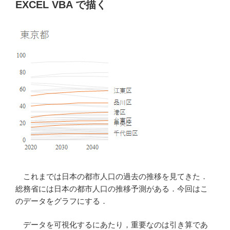
EXCEL VBA で描く
と
の
ま
ん
延
の
状
況
に
関
す
る
指
標
これまでは日本の都市人口の過去の推移を見てきた．
等」
総務省には日本の都市人口の推移予測がある．今回はこ
の
のデータをグラフにする．
PDF
か
データを可視化するにあたり，重要なのは引き算であ