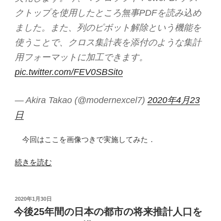
クトップを使用したところ無事PDFを読み込め
ました。また、列のピボット解除という機能を
使うことで、クロス集計表を添付のような集計
用フォーマットに加工できます。
pic.twitter.com/FEV0SBSito
— Akira Takao (@modernexcel7)
2020年4月23
日
今回はここを画像つきで実施してみた．
“厚
続きを読む
労
省
「地
投
2020年1月30日
稿
域
今後25年間の日本の都市の将来推計人口を
日:
ご