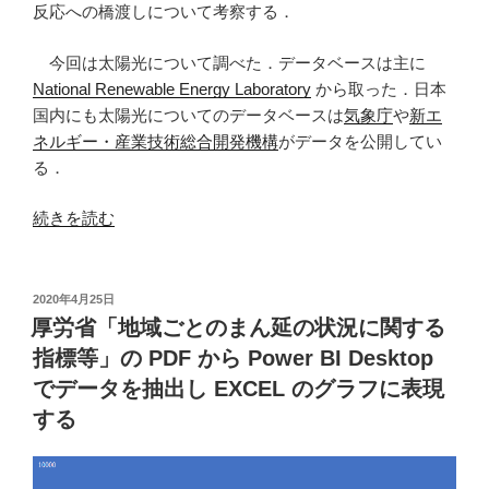
反応への橋渡しについて考察する．
今回は太陽光について調べた．データベースは主に
National Renewable Energy Laboratory
から取った．日本
国内にも太陽光についてのデータベースは
気象庁
や
新エ
ネルギー・産業技術総合開発機構
がデータを公開してい
る．
“色
続きを読む
の
知
覚
投
2020年4月25日
稿
(1)
厚労省「地域ごとのまん延の状況に関する
日:
太
指標等」の PDF から Power BI Desktop
陽
でデータを抽出し EXCEL のグラフに表現
光”
する
の