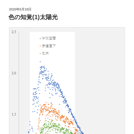
症
デ
投
2020年6月18日
稿
ー
色の知覚(1)太陽光
日:
タ
ベ
ー
ス
に
気
象
庁
の
日
平
均
風
速
テ
ー