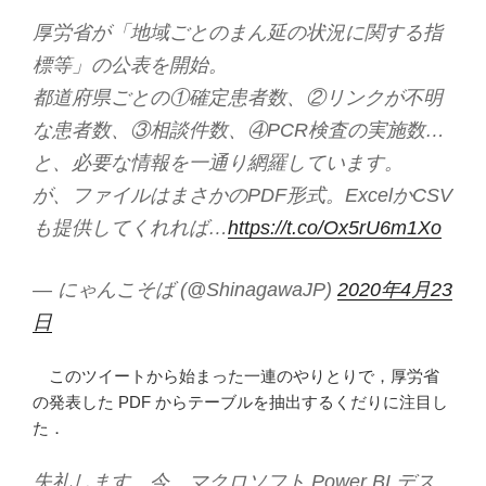
厚労省が「地域ごとのまん延の状況に関する指
標等」の公表を開始。
都道府県ごとの①確定患者数、②リンクが不明
な患者数、③相談件数、④PCR検査の実施数…
と、必要な情報を一通り網羅しています。
が、ファイルはまさかのPDF形式。ExcelかCSV
も提供してくれれば…
https://t.co/Ox5rU6m1Xo
— にゃんこそば (@ShinagawaJP)
2020年4月23
日
このツイートから始まった一連のやりとりで，厚労省
の発表した PDF からテーブルを抽出するくだりに注目し
た．
失礼します。今、マクロソフト Power BI デス