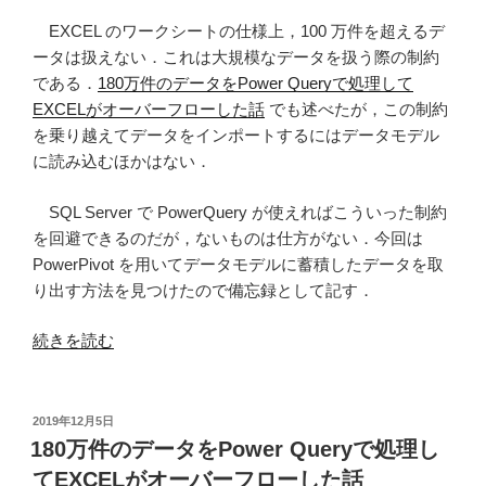
現
来
EXCEL のワークシートの仕様上，100 万件を超えるデ
す
推
ータは扱えない．これは大規模なデータを扱う際の制約
る”
計
である．
180万件のデータをPower Queryで処理して
の
人
EXCELがオーバーフローした話
でも述べたが，この制約
口
を乗り越えてデータをインポートするにはデータモデル
を
に読み込むほかはない．
EXCEL
VBA
SQL Server で PowerQuery が使えればこういった制約
で
を回避できるのだが，ないものは仕方がない．今回は
描
PowerPivot を用いてデータモデルに蓄積したデータを取
く”
り出す方法を見つけたので備忘録として記す．
の
“PowerPivot
続きを読む
で
100
万
投
2019年12月5日
稿
件
180万件のデータをPower Queryで処理し
日:
超
てEXCELがオーバーフローした話