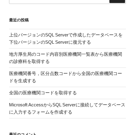
索:
タ
を
最近の投稿
Power
Query
上位バージョンのSQL Serverで作成したデータベースを
で
下位バージョンのSQL Serverに復元する
処
理
地方厚生局のコード内容別医療機関一覧表から医療機関
し
の診療科を取得する
て
EXCEL
医療機関番号，区分点数コードから全国の医療機関コー
が
ドを生成する
オ
全国の医療機関コードを取得する
ー
バ
Microsoft AccessからSQL Serverに接続してデータベース
ー
に入力するフォームを作成する
フ
ロ
ー
最近のコメント