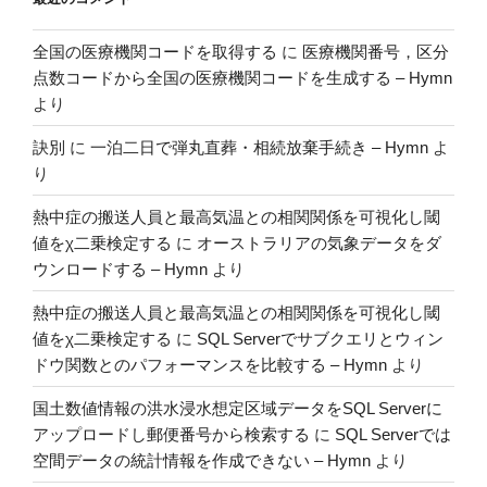
し
た
全国の医療機関コードを取得する
に
医療機関番号，区分
話”
点数コードから全国の医療機関コードを生成する – Hymn
の
より
訣別
に
一泊二日で弾丸直葬・相続放棄手続き – Hymn
よ
り
熱中症の搬送人員と最高気温との相関関係を可視化し閾
値をχ二乗検定する
に
オーストラリアの気象データをダ
ウンロードする – Hymn
より
熱中症の搬送人員と最高気温との相関関係を可視化し閾
値をχ二乗検定する
に
SQL Serverでサブクエリとウィン
ドウ関数とのパフォーマンスを比較する – Hymn
より
国土数値情報の洪水浸水想定区域データをSQL Serverに
アップロードし郵便番号から検索する
に
SQL Serverでは
空間データの統計情報を作成できない – Hymn
より