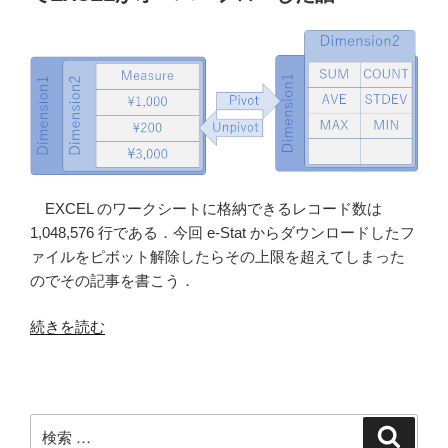
え
の
デ
ー
タ
を
取
り
出
EXCEL のワークシートに格納できるレコード数は
す”
1,048,576 行である．今回 e-Stat からダウンロードしたフ
の
ァイルをピボット解除したらその上限を超えてしまった
のでその記事を書こう．
“180
続きを読む
万
件
の
デ
検
検
ー
索