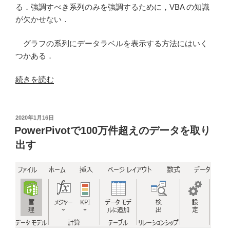
ら
る．強調すべき系列のみを強調するために，VBA の知識
Power
が欠かせない．
BI
Desktop
グラフの系列にデータラベルを表示する方法にはいく
で
つかある．
デ
ー
“今
続きを読む
タ
後
を
25
抽
年
投
2020年1月16日
出
稿
間
PowerPivotで100万件超えのデータを取り
日:
し
の
出す
EXCEL
日
の
本
グ
の
ラ
都
フ
市
に
の
表
将