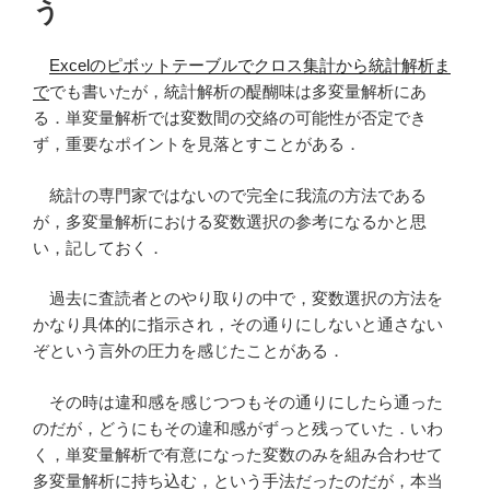
う
Excelのピボットテーブルでクロス集計から統計解析ま
で
でも書いたが，統計解析の醍醐味は多変量解析にあ
る．単変量解析では変数間の交絡の可能性が否定でき
ず，重要なポイントを見落とすことがある．
統計の専門家ではないので完全に我流の方法である
が，多変量解析における変数選択の参考になるかと思
い，記しておく．
過去に査読者とのやり取りの中で，変数選択の方法を
かなり具体的に指示され，その通りにしないと通さない
ぞという言外の圧力を感じたことがある．
その時は違和感を感じつつもその通りにしたら通った
のだが，どうにもその違和感がずっと残っていた．いわ
く，単変量解析で有意になった変数のみを組み合わせて
多変量解析に持ち込む，という手法だったのだが，本当