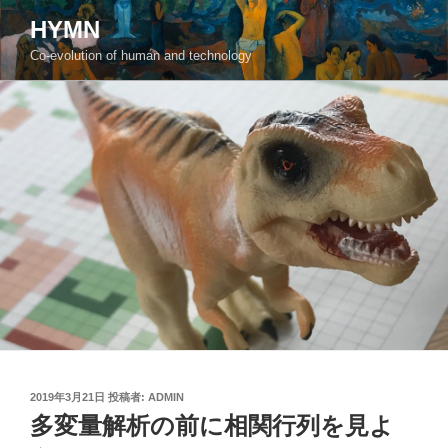
コ
HYMN
ン
Co-evolution of human and technology
テ
ン
ツ
へ
ス
キ
ッ
プ
投
2019年3月21日
投稿者:
ADMIN
稿
多変量解析の前に相関行列を見よ
日: