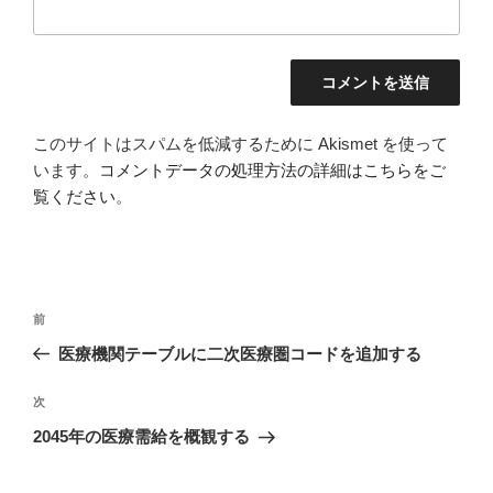
このサイトはスパムを低減するために Akismet を使って
います。
コメントデータの処理方法の詳細はこちらをご
覧ください
。
投
過
前
稿
去
医療機関テーブルに二次医療圏コードを追加する
ナ
の
ビ
投
次
次
稿
ゲ
の
2045年の医療需給を概観する
投
ー
稿
シ