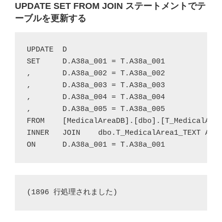
UPDATE SET FROM JOIN ステートメントでテ
ーブルを更新する
UPDATE	D

SET	D.A38a_001 = T.A38a_001

,	D.A38a_002 = T.A38a_002

,	D.A38a_003 = T.A38a_003

,	D.A38a_004 = T.A38a_004

,	D.A38a_005 = T.A38a_005

FROM	[MedicalAreaDB].[dbo].[T_MedicalArea1_Dissolved]	AS D

INNER	JOIN	dbo.T_MedicalArea1_TEXT	AS T

ON	D.A38a_001 = T.A38a_001
(1896 行処理されました)