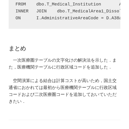
FROM	dbo.T_Medical_Institution	AS I

INNER	JOIN	dbo.T_MedicalArea1_Dissolved	AS D

ON	I.AdministrativeAreaCode = D.A38a_0
まとめ
一次医療圏テーブルの文字化けの解決法を示した．ま
た，医療機関テーブルに行政区域コードを追加した．
空間演算による結合は計算コストが高いため，国土交
通省におかれては最初から医療機関テーブルに行政区域
コードおよび二次医療圏コードを追加しておいていただ
きたい．