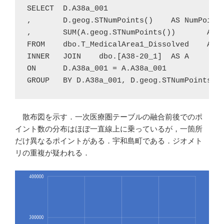
SELECT	D.A38a_001

,	D.geog.STNumPoints()	AS NumPoints

,	SUM(A.geog.STNumPoints())	AS SumPoints

FROM	dbo.T_MedicalArea1_Dissolved	AS D

INNER	JOIN	dbo.[A38-20_1]	AS A

ON	D.A38a_001 = A.A38a_001

GROUP	BY D.A38a_001, D.geog.STNumPoints()
散布図を示す．一次医療圏テーブルの融合前後でのポ
イント数の分布はほぼ一直線上に乗っているが，一箇所
だけ異なるポイントがある．宇和島町である．ジオメト
リの重複が疑われる．