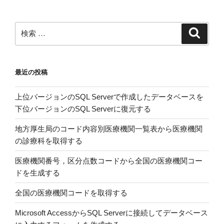
ョ
ン
検
検
索
索:
最近の投稿
上位バージョンのSQL Serverで作成したデータベースを
下位バージョンのSQL Serverに復元する
地方厚生局のコード内容別医療機関一覧表から医療機関
の診療科を取得する
医療機関番号，区分点数コードから全国の医療機関コー
ドを生成する
全国の医療機関コードを取得する
Microsoft AccessからSQL Serverに接続してデータベース