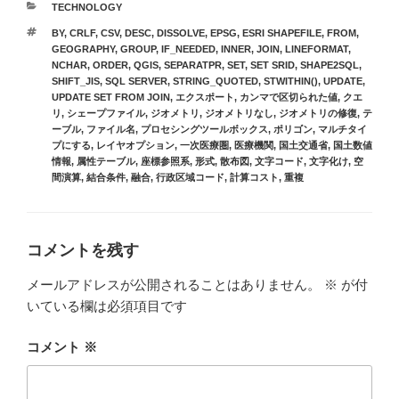
カ
TECHNOLOGY
テ
タ
BY
,
CRLF
,
CSV
,
DESC
,
DISSOLVE
,
EPSG
,
ESRI SHAPEFILE
,
FROM
,
ゴ
グ
GEOGRAPHY
,
GROUP
,
IF_NEEDED
,
INNER
,
JOIN
,
LINEFORMAT
,
リ
NCHAR
,
ORDER
,
QGIS
,
SEPARATPR
,
SET
,
SET SRID
,
SHAPE2SQL
,
ー
SHIFT_JIS
,
SQL SERVER
,
STRING_QUOTED
,
STWITHIN()
,
UPDATE
,
UPDATE SET FROM JOIN
,
エクスポート
,
カンマで区切られた値
,
クエ
リ
,
シェープファイル
,
ジオメトリ
,
ジオメトリなし
,
ジオメトリの修復
,
テ
ーブル
,
ファイル名
,
プロセシングツールボックス
,
ポリゴン
,
マルチタイ
プにする
,
レイヤオプション
,
一次医療圏
,
医療機関
,
国土交通省
,
国土数値
情報
,
属性テーブル
,
座標参照系
,
形式
,
散布図
,
文字コード
,
文字化け
,
空
間演算
,
結合条件
,
融合
,
行政区域コード
,
計算コスト
,
重複
コメントを残す
メールアドレスが公開されることはありません。
※
が付
いている欄は必須項目です
コメント
※