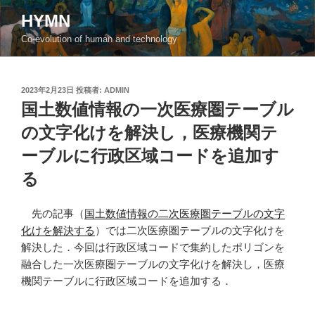
コ
HYMN
ン
Co-evolution of human and technology
テ
ン
ツ
投
2023年2月23日
投稿者:
ADMIN
へ
稿
国土数値情報の一次医療圏テーブル
ス
日:
キ
の文字化けを解決し，医療機関テ
ッ
ーブルに行政区域コードを追加す
プ
る
先の記事（
国土数値情報の二次医療圏テーブルの文字
化けを解決する
）では二次医療圏テーブルの文字化けを
解決した．今回は行政区域コードで集約したポリゴンを
融合した一次医療圏テーブルの文字化けを解決し，医療
機関テーブルに行政区域コードを追加する．