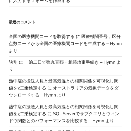
に入力するフォームを作成する
最近のコメント
全国の医療機関コードを取得する
に
医療機関番号，区分
点数コードから全国の医療機関コードを生成する – Hymn
より
訣別
に
一泊二日で弾丸直葬・相続放棄手続き – Hymn
よ
り
熱中症の搬送人員と最高気温との相関関係を可視化し閾
値をχ二乗検定する
に
オーストラリアの気象データをダ
ウンロードする – Hymn
より
熱中症の搬送人員と最高気温との相関関係を可視化し閾
値をχ二乗検定する
に
SQL Serverでサブクエリとウィン
ドウ関数とのパフォーマンスを比較する – Hymn
より