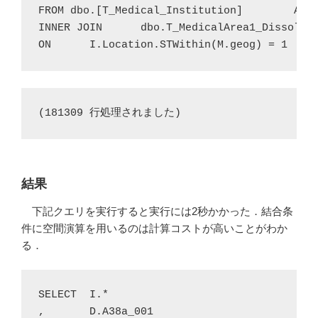
FROM dbo.[T_Medical_Institution]	AS I

INNER JOIN	dbo.T_MedicalArea1_Dissolved	AS M

ON	I.Location.STWithin(M.geog) = 1
(181309 行処理されました)
結果
下記クエリを実行すると実行には2秒かかった．結合条
件に空間演算を用いるのは計算コストが高いことがわか
る．
SELECT	I.*

,	D.A38a_001
