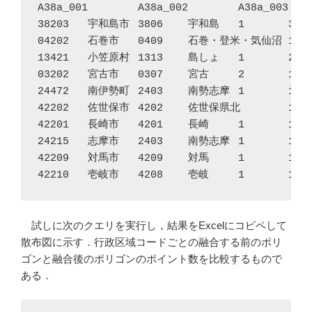
A38a_001	A38a_002	A38a_003	A38a_004	A38a_005	NumPoints

38203	宇和島市	3806	宇和島	1	357042

04202	石巻市	0409	石巻・登米・気仙沼	1	247920

13421	小笠原村	1313	島しょ	1	216572

03202	宮古市	0307	宮古	2	171549

24472	南伊勢町	2403	南勢志摩	1	168543

42202	佐世保市	4202	佐世保県北	1	144720

42201	長崎市	4201	長崎	1	140887

24215	志摩市	2403	南勢志摩	1	134213

42209	対馬市	4209	対馬	1	132132

42210	壱岐市	4208	壱
試しに次のクエリを実行し，結果をExcelにコピペして
散布図に示す．行政区域コードごとの融合する前のポリ
ゴンと融合後のポリゴンのポイント数を比較するもので
ある．