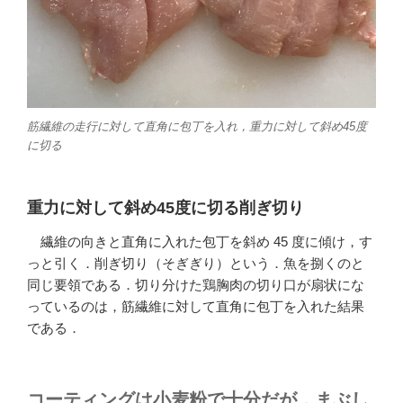
筋繊維の走行に対して直角に包丁を入れ，重力に対して斜め45度
に切る
重力に対して斜め45度に切る削ぎ切り
繊維の向きと直角に入れた包丁を斜め 45 度に傾け，す
っと引く．削ぎ切り（そぎぎり）という．魚を捌くのと
同じ要領である．切り分けた鶏胸肉の切り口が扇状にな
っているのは，筋繊維に対して直角に包丁を入れた結果
である．
コーティングは小麦粉で十分だが，まぶし