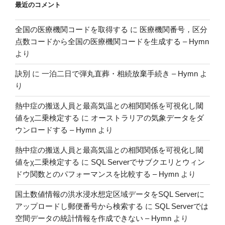
最近のコメント
全国の医療機関コードを取得する
に
医療機関番号，区分
点数コードから全国の医療機関コードを生成する – Hymn
より
訣別
に
一泊二日で弾丸直葬・相続放棄手続き – Hymn
よ
り
熱中症の搬送人員と最高気温との相関関係を可視化し閾
値をχ二乗検定する
に
オーストラリアの気象データをダ
ウンロードする – Hymn
より
熱中症の搬送人員と最高気温との相関関係を可視化し閾
値をχ二乗検定する
に
SQL Serverでサブクエリとウィン
ドウ関数とのパフォーマンスを比較する – Hymn
より
国土数値情報の洪水浸水想定区域データをSQL Serverに
アップロードし郵便番号から検索する
に
SQL Serverでは
空間データの統計情報を作成できない – Hymn
より