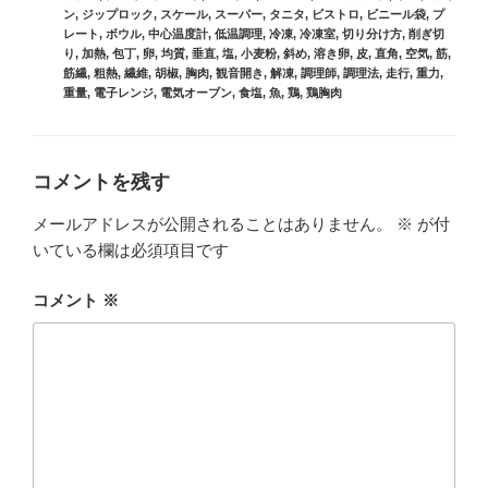
リ
ン
,
ジップロック
,
スケール
,
スーパー
,
タニタ
,
ビストロ
,
ビニール袋
,
プ
ー
レート
,
ボウル
,
中心温度計
,
低温調理
,
冷凍
,
冷凍室
,
切り分け方
,
削ぎ切
り
,
加熱
,
包丁
,
卵
,
均質
,
垂直
,
塩
,
小麦粉
,
斜め
,
溶き卵
,
皮
,
直角
,
空気
,
筋
,
筋繊
,
粗熱
,
繊維
,
胡椒
,
胸肉
,
観音開き
,
解凍
,
調理師
,
調理法
,
走行
,
重力
,
重量
,
電子レンジ
,
電気オーブン
,
食塩
,
魚
,
鶏
,
鶏胸肉
コメントを残す
メールアドレスが公開されることはありません。
※
が付
いている欄は必須項目です
コメント
※