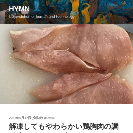
コ
HYMN
ン
Co-evolution of human and technology
テ
ン
ツ
へ
ス
キ
ッ
プ
投
2021年6月17日
投稿者:
ADMIN
稿
解凍してもやわらかい鶏胸肉の調
日: