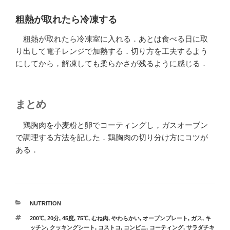
粗熱が取れたら冷凍する
粗熱が取れたら冷凍室に入れる．あとは食べる日に取
り出して電子レンジで加熱する．切り方を工夫するよう
にしてから，解凍しても柔らかさが残るように感じる．
まとめ
鶏胸肉を小麦粉と卵でコーティングし，ガスオーブン
で調理する方法を記した．鶏胸肉の切り分け方にコツが
ある．
カ
NUTRITION
テ
タ
200℃
,
20分
,
45度
,
75℃
,
むね肉
,
やわらかい
,
オーブンプレート
,
ガス
,
キ
ゴ
グ
ッチン
,
クッキングシート
,
コストコ
,
コンビニ
,
コーティング
,
サラダチキ