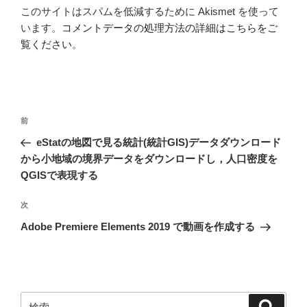
このサイトはスパムを低減するために Akismet を使って
います。
コメントデータの処理方法の詳細はこちらをご
覧ください
。
投
過
前
稿
去
eStatの地図で見る統計(統計GIS)データダウンロード
ナ
の
から小地域の境界データをダウンロードし，人口密度を
ビ
投
QGISで表現する
稿
ゲ
次
次
ー
の
シ
Adobe Premiere Elements 2019 で動画を作成する
投
ョ
稿
ン
検
検