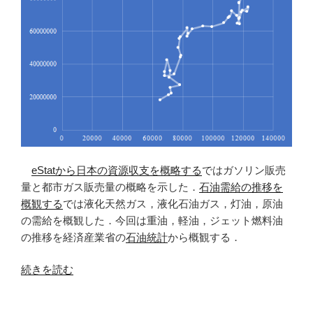
eStatから日本の資源収支を概略する
ではガソリン販売
量と都市ガス販売量の概略を示した．
石油需給の推移を
概観する
では液化天然ガス，液化石油ガス，灯油，原油
の需給を概観した．今回は重油，軽油，ジェット燃料油
の推移を経済産業省の
石油統計
から概観する．
“重
続きを読む
油，
軽