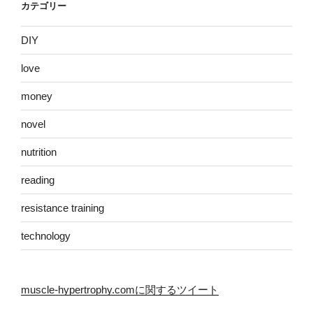
カテゴリー
DIY
love
money
novel
nutrition
reading
resistance training
technology
muscle-hypertrophy.comに関するツイート