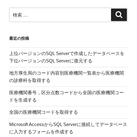
油，
ジ
検
検
ェ
索
索:
ッ
ト
最近の投稿
燃
料
上位バージョンのSQL Serverで作成したデータベースを
油
下位バージョンのSQL Serverに復元する
の
推
地方厚生局のコード内容別医療機関一覧表から医療機関
移
の診療科を取得する
を
概
医療機関番号，区分点数コードから全国の医療機関コー
観
ドを生成する
す
全国の医療機関コードを取得する
る”
の
Microsoft AccessからSQL Serverに接続してデータベース
に入力するフォームを作成する