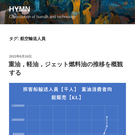
コ
HYMN
ン
Co-evolution of human and technology
テ
ン
ツ
タグ:
航空輸送人員
へ
ス
キ
投
2022年6月16日
ッ
稿
重油，軽油，ジェット燃料油の推移を概観
日:
プ
する