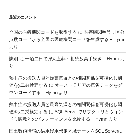
最近のコメント
全国の医療機関コードを取得する
に
医療機関番号，区分
点数コードから全国の医療機関コードを生成する – Hymn
より
訣別
に
一泊二日で弾丸直葬・相続放棄手続き – Hymn
よ
り
熱中症の搬送人員と最高気温との相関関係を可視化し閾
値をχ二乗検定する
に
オーストラリアの気象データをダ
ウンロードする – Hymn
より
熱中症の搬送人員と最高気温との相関関係を可視化し閾
値をχ二乗検定する
に
SQL Serverでサブクエリとウィン
ドウ関数とのパフォーマンスを比較する – Hymn
より
国土数値情報の洪水浸水想定区域データをSQL Serverに