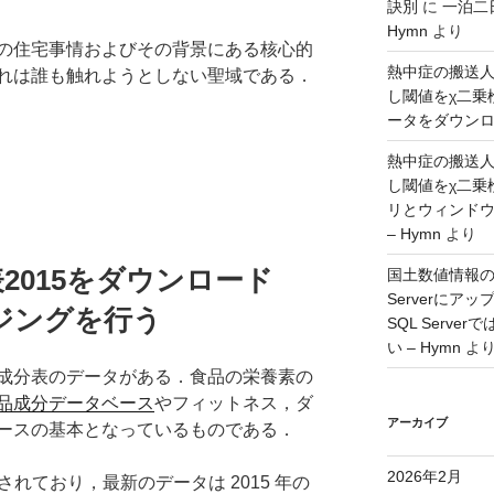
訣別
に
一泊二
Hymn
より
の住宅事情およびその背景にある核心的
熱中症の搬送
れは誰も触れようとしない聖域である．
し閾値をχ二乗
ータをダウンロー
熱中症の搬送
し閾値をχ二乗
リとウィンド
– Hymn
より
2015をダウンロード
国土数値情報の
Serverに
ジングを行う
SQL Serv
い – Hymn
よ
成分表のデータがある．食品の栄養素の
品成分データベース
やフィットネス，ダ
アーカイブ
ースの基本となっているものである．
2026年2月
れており，最新のデータは 2015 年の