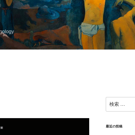
hnology
検
索:
最近の投稿