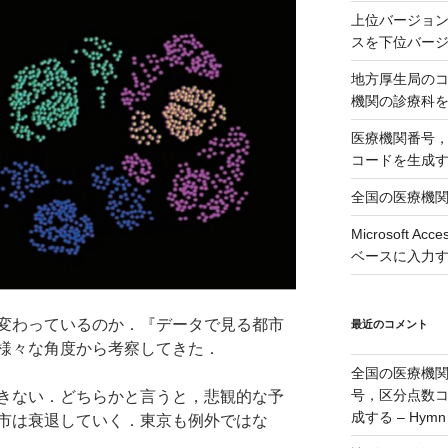
上位バージョンの
スを下位バージョ
地方厚生局の
機関の診療科
医療機関番号
コードを生成
全国の医療機
Microsoft 
ベースに入力
変わっているのか．『データで見る都市
最近のコメント
様々な角度から考察してきた．
全国の医療機
号，区分点数
きない．どちらかと言うと，悲観的な予
成する – Hymn
市は衰退していく．東京も例外ではな