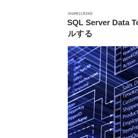
ス
ト
投
2018年11月29日
フ
稿
SQL Server Dat
日:
ァ
ルする
イ
ル
か
ら
SQL
Server
に
気
象
デ
ー
タ
を
イ
ン