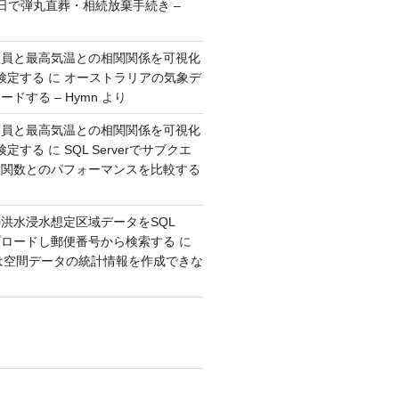
日で弾丸直葬・相続放棄手続き –
人員と最高気温との相関関係を可視化
検定する
に
オーストラリアの気象デ
ドする – Hymn
より
人員と最高気温との相関関係を可視化
検定する
に
SQL Serverでサブクエ
ウ関数とのパフォーマンスを比較する
洪水浸水想定区域データをSQL
アップロードし郵便番号から検索する
に
erでは空間データの統計情報を作成できな
り