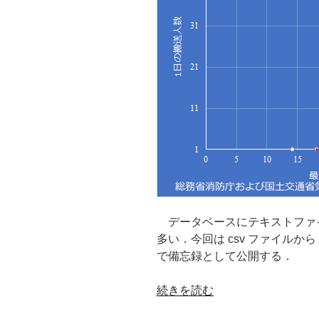
ド
し，
デ
ー
タ
ク
レ
ン
ジ
ン
グ
を
行
データベースにテキストファ
う”
多い．今回は csv ファイルから 
の
で備忘録として公開する．
“テ
続きを読む
キ