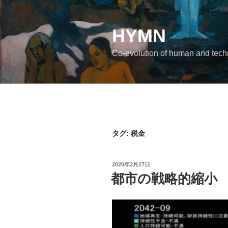
コ
ン
テ
HYMN
ン
Co-evolution of human and tec
ツ
へ
ス
キ
ッ
プ
タグ:
税金
投
2020年2月27日
稿
都市の戦略的縮小
日: