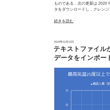
ものである．次の更新は 202
タをダウンロードし，クレンジ
“日
続きを読む
本
標
準
投
2018年12月13日
食
稿
テキストファイルから 
日:
品
データをインポー
成
分
表
2015
を
ダ
ウ
ン
ロ
ー