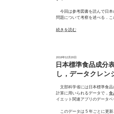
今回は参考図書を読んで日本
問題について考察を述べる．こ
“都
続きを読む
市
の
戦
略
投
2018年12月20日
的
稿
日本標準食品成分表
日:
縮
し，データクレン
小”
の
文部科学省には日本標準食品
計算に用いられるデータで，
食
イエット関連アプリのデータベ
このデータは 5 年ごとに更新さ