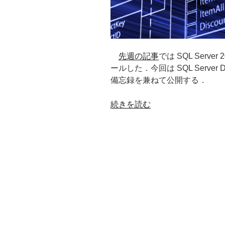
ポ
ー
ト
す
る”
先週の記事
では SQL Serv
の
ールした．今回は SQL Server 
備忘録を兼ねて公開する．
“SQL
続きを読む
Server
Data
Tools
2017
を
イ
ン
ス
ト
ー