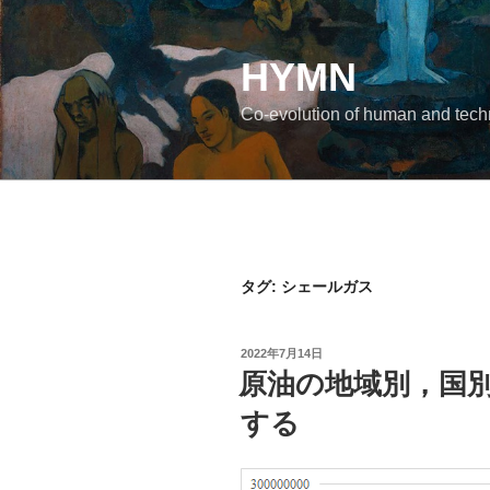
コ
ン
テ
HYMN
ン
Co-evolution of human and tec
ツ
へ
ス
キ
ッ
プ
タグ:
シェールガス
投
2022年7月14日
稿
原油の地域別，国
日:
する