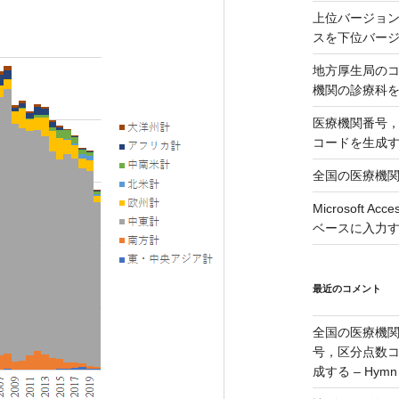
上位バージョンの
スを下位バージョ
地方厚生局の
機関の診療科
医療機関番号
コードを生成
全国の医療機
Microsoft 
ベースに入力
最近のコメント
全国の医療機
号，区分点数
成する – Hymn