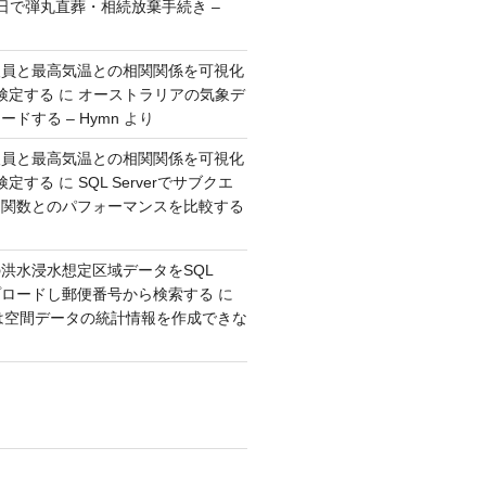
日で弾丸直葬・相続放棄手続き –
人員と最高気温との相関関係を可視化
検定する
に
オーストラリアの気象デ
ドする – Hymn
より
人員と最高気温との相関関係を可視化
検定する
に
SQL Serverでサブクエ
ウ関数とのパフォーマンスを比較する
洪水浸水想定区域データをSQL
アップロードし郵便番号から検索する
に
erでは空間データの統計情報を作成できな
り