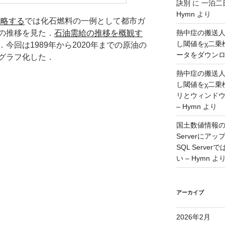
訣別
に
一泊二
Hymn
より
概略する
では化石燃料の一例として都市ガ
の推移を見た．
石油需給の推移を概観す
熱中症の搬送
し閾値をχ二乗
今回は1989年から2020年までの原油の
ータをダウンロー
グラフ化した．
熱中症の搬送
し閾値をχ二乗
リとウィンド
– Hymn
より
国土数値情報の
Serverに
SQL Serv
い – Hymn
よ
アーカイブ
2026年2月