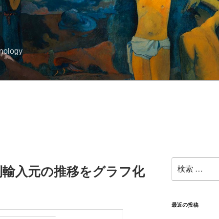
hnology
検
別輸入元の推移をグラフ化
索:
最近の投稿