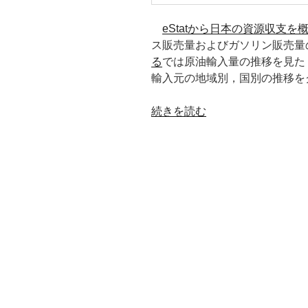
eStatから日本の資源収支を
ス販売量およびガソリン販売量
る
では原油輸入量の推移を見た．
輸入元の地域別，国別の推移を
“原
続きを読む
油
の
地
域
別，
国
別
輸
入
元
の