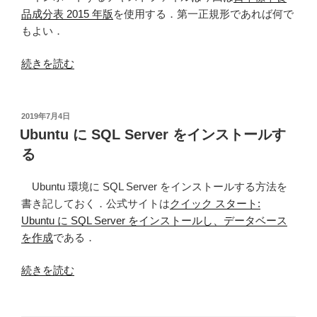
の
品成分表 2015 年版
を使用する．第一正規形であれば何で
お
もよい．
作
法”
“Windows
続きを読む
の
上
の
SQL
投
2019年7月4日
稿
Server
Ubuntu に SQL Server をインストールす
日:
Management
る
Studio
か
Ubuntu 環境に SQL Server をインストールする方法を
ら
書き記しておく．公式サイトは
クイック スタート:
Ubuntu
Ubuntu に SQL Server をインストールし、データベース
上
を作成
である．
の
SQL
“Ubuntu
続きを読む
Server
に
に
SQL