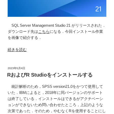
SQL Server Management Studio 21 がリリースされた．
ダウンロード先は
こちら
になる．今回インストール作業
を画像で紹介する．
“SQL
続きを読む
Server
Management
Studio
投
2023年5月4日
稿
21
RおよびR Studioをインストールする
日:
を
イ
統計解析のため，SPSS version21.0をかつて使用して
ン
いた．IBMによると，2018年に同バージョンのサポート
ス
は終了している．インストールはできるがアクチベーシ
ト
ョンができないため問い合わせたところ，上記のような
ー
次第であった．そのため，やむなくRを使用することにし