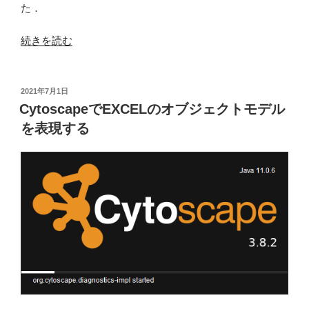
ル
た．
す
“R
る”
続きを読む
お
の
よ
び
投
2021年7月1日
稿
R
CytoscapeでEXCELのオブジェクトモデル
日:
Studio
を表現する
を
イ
ン
ス
ト
ー
ル
す
る”
の