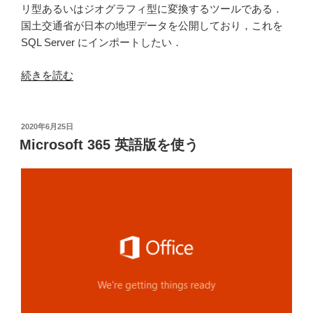
川
リ型あるいはジオグラフィ型に変換するツールである．
デ
国土交通省が日本の地理データを公開しており，これを
ー
SQL Server にインポートしたい．
タ
を
“Shape2SQL
続きを読む
表
を
示
ダ
す
ウ
投
2020年6月25日
る”
稿
ン
Microsoft 365 英語版を使う
日:
の
ロ
ー
ド
し
て
イ
ン
ス
ト
ー