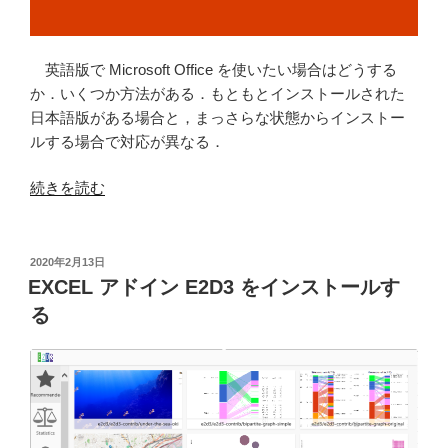
ル
す
る”
英語版で Microsoft Office を使いたい場合はどうする
の
か．いくつか方法がある．もともとインストールされた
日本語版がある場合と，まっさらな状態からインストー
ルする場合で対応が異なる．
“Microsoft
続きを読む
365
英
語
投
2020年2月13日
稿
版
EXCEL アドイン E2D3 をインストールす
日:
を
る
使
う”
の