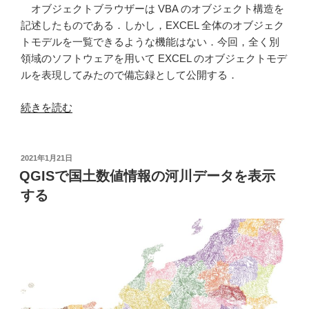
オブジェクトブラウザーは VBA のオブジェクト構造を
記述したものである．しかし，EXCEL 全体のオブジェク
トモデルを一覧できるような機能はない．今回，全く別
領域のソフトウェアを用いて EXCEL のオブジェクトモデ
ルを表現してみたので備忘録として公開する．
“Cytoscape
続きを読む
で
EXCEL
の
投
2021年1月21日
稿
オ
QGISで国土数値情報の河川データを表示
日:
ブ
する
ジ
ェ
ク
ト
モ
デ
ル