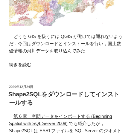
を
表
現
す
る”
どうも GIS を扱うには QGIS が避けては通れないよう
の
だ．今回はダウンロードとインストールを行い，
国土数
値情報の河川データ
を取り込んでみた．
“QGIS
続きを読む
で
国
土
投
2020年12月24日
稿
数
Shape2SQLをダウンロードしてインスト
日:
値
ールする
情
報
第 6 章 空間データをインポートする (Beginning
の
Spatial with SQL Server 2008)
でも紹介したが，
河
Shape2SQL は ESRI ファイルを SQL Server のジオメト