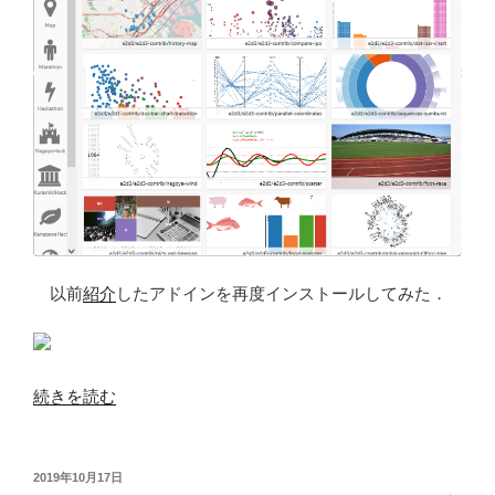
以前
紹介
したアドインを再度インストールしてみた．
“EXCEL
続きを読む
ア
ド
イ
投
2019年10月17日