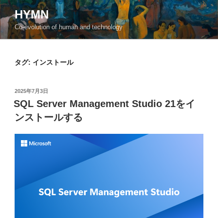
コ
HYMN
ン
Co-evolution of human and technology
テ
ン
ツ
タグ:
インストール
へ
ス
キ
投
2025年7月3日
ッ
稿
SQL Server Management Studio 21をイ
日:
プ
ンストールする