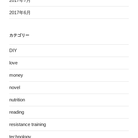
2017年7月
2017年6月
カテゴリー
DIY
love
money
novel
nutrition
reading
resistance training
technology