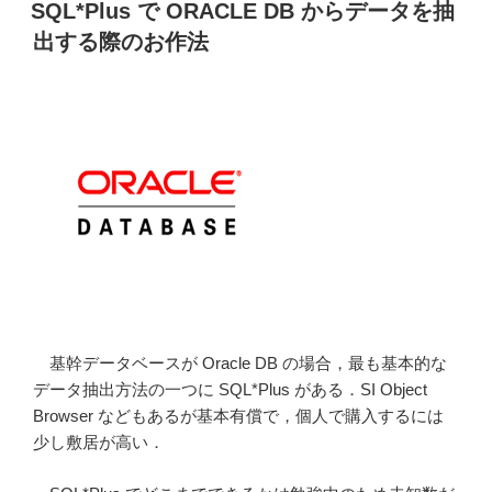
稿
ン
SQL*Plus で ORACLE DB からデータを抽
日:
E2D3
出する際のお作法
を
イ
ン
ス
ト
ー
ル
す
る”
の
基幹データベースが Oracle DB の場合，最も基本的な
データ抽出方法の一つに SQL*Plus がある．SI Object
Browser などもあるが基本有償で，個人で購入するには
少し敷居が高い．