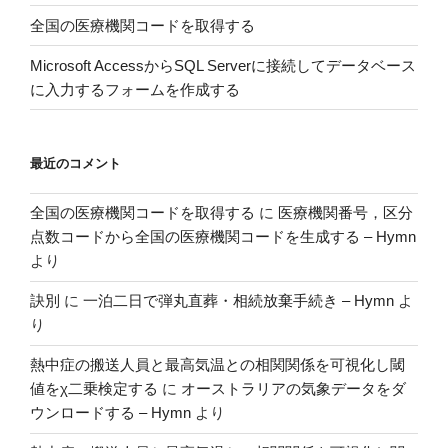
の
全国の医療機関コードを取得する
Microsoft AccessからSQL Serverに接続してデータベース
に入力するフォームを作成する
最近のコメント
全国の医療機関コードを取得する
に
医療機関番号，区分
点数コードから全国の医療機関コードを生成する – Hymn
より
訣別
に
一泊二日で弾丸直葬・相続放棄手続き – Hymn
よ
り
熱中症の搬送人員と最高気温との相関関係を可視化し閾
値をχ二乗検定する
に
オーストラリアの気象データをダ
ウンロードする – Hymn
より