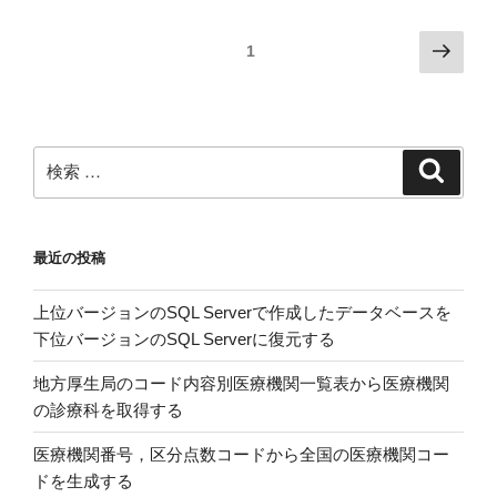
デ
Server
ー
を
投
次
ページ
1
タ
イ
の
稿
ベ
ン
ペ
の
ー
ス
ー
ス
ペ
ト
ジ
検
を
ー
検
ー
索
索:
作
ル
ジ
成
す
送
し，
る”
最近の投稿
り
テ
の
ー
上位バージョンのSQL Serverで作成したデータベースを
ブ
下位バージョンのSQL Serverに復元する
ル
を
地方厚生局のコード内容別医療機関一覧表から医療機関
挿
の診療科を取得する
入
す
医療機関番号，区分点数コードから全国の医療機関コー
る”
ドを生成する