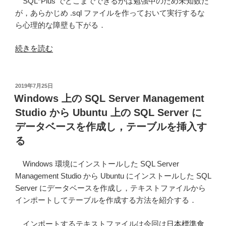
SQL*Plus でどこまでできるかは勉強中のため未知数だ
が，あらかじめ .sql ファイルを作っておいて実行するな
ら心理的な障壁も下がる．
“SQL*Plus
続きを読む
で
ORACLE
DB
投
2019年7月25日
稿
か
Windows 上の SQL Server Management
日:
ら
Studio から Ubuntu 上の SQL Server に
デ
データベースを作成し，テーブルを挿入す
ー
る
タ
を
Windows 環境にインストールした SQL Server
抽
Management Studio から Ubuntu にインストールした SQL
出
Server にデータベースを作成し，テキストファイルから
す
インポートしてテーブルを作成する方法を紹介する．
る
際
インポートするテキストファイルは今回は
日本標準食