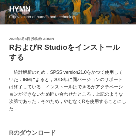
コ
HYMN
ン
Co-evolution of human and technology
テ
ン
ツ
投
2023年5月4日
投稿者:
ADMIN
へ
稿
RおよびR Studioをインストール
ス
日:
キ
する
ッ
プ
統計解析のため，SPSS version21.0をかつて使用して
いた．IBMによると，2018年に同バージョンのサポート
は終了している．インストールはできるがアクチベーシ
ョンができないため問い合わせたところ，上記のような
次第であった．そのため，やむなくRを使用することにし
た．
Rのダウンロード