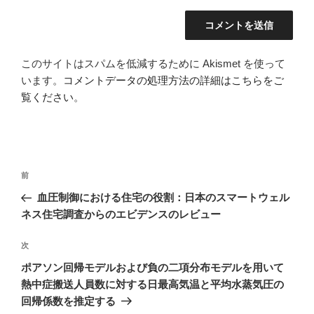
このサイトはスパムを低減するために Akismet を使って
います。
コメントデータの処理方法の詳細はこちらをご
覧ください
。
投
過
前
稿
去
血圧制御における住宅の役割：日本のスマートウェル
ナ
の
ネス住宅調査からのエビデンスのレビュー
ビ
投
稿
ゲ
次
次
の
ー
ポアソン回帰モデルおよび負の二項分布モデルを用いて
投
シ
熱中症搬送人員数に対する日最高気温と平均水蒸気圧の
稿
回帰係数を推定する
ョ