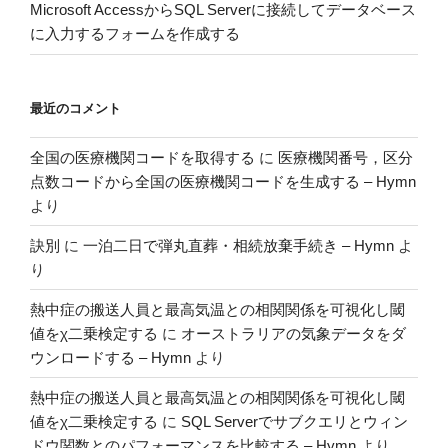
Microsoft AccessからSQL Serverに接続してデータベース
に入力するフォームを作成する
最近のコメント
全国の医療機関コードを取得する
に
医療機関番号，区分
点数コードから全国の医療機関コードを生成する – Hymn
より
訣別
に
一泊二日で弾丸直葬・相続放棄手続き – Hymn
よ
り
熱中症の搬送人員と最高気温との相関関係を可視化し閾
値をχ二乗検定する
に
オーストラリアの気象データをダ
ウンロードする – Hymn
より
熱中症の搬送人員と最高気温との相関関係を可視化し閾
値をχ二乗検定する
に
SQL Serverでサブクエリとウィン
ドウ関数とのパフォーマンスを比較する – Hymn
より