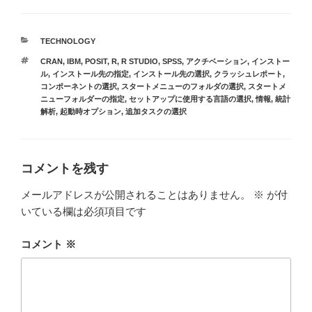
カ
TECHNOLOGY
テ
タ
CRAN
,
IBM
,
POSIT
,
R
,
R STUDIO
,
SPSS
,
アクチベーション
,
インストー
ゴ
グ
ル
,
インストール先の指定
,
インストール先の選択
,
クラッシュレポート
,
リ
コンポーネントの選択
,
スタートメニューのフォルダの選択
,
スタートメ
ー
ニューフォルダーの指定
,
セットアップに使用する言語の選択
,
情報
,
統計
解析
,
起動時オプション
,
追加タスクの選択
コメントを残す
メールアドレスが公開されることはありません。
※
が付
いている欄は必須項目です
コメント
※