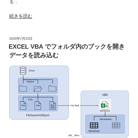
る．
“EXCEL
続きを読む
VBA
で
複
投
2020年7月23日
稿
数
EXCEL VBA でフォルダ内のブックを開き
日:
の
データを読み込む
ブ
ッ
ク
か
ら
タ
ブ
区
切
り
テ