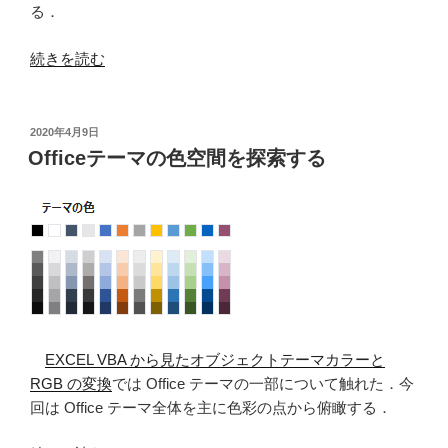
る．
“Office
続きを読む
テ
ー
マ
投
2020年4月9日
稿
の
Officeテーマの色空間を探索する
日:
配
色
を
RGB
関
数
で
表
EXCEL VBA から見たオブジェクトテーマカラーと
現
RGB の変換
では Office テーマの一部について触れた．今
す
回は Office テーマ全体を主に色彩の点から俯瞰する．
る”
の