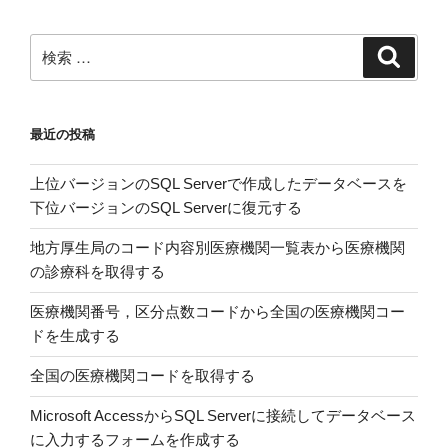
県
別
検
検
の
索
索:
県
内
最近の投稿
総
生
上位バージョンのSQL Serverで作成したデータベースを
産
下位バージョンのSQL Serverに復元する
額
を
地方厚生局のコード内容別医療機関一覧表から医療機関
EXCEL
の診療科を取得する
の
散
医療機関番号，区分点数コードから全国の医療機関コー
布
ドを生成する
図
全国の医療機関コードを取得する
に
描
Microsoft AccessからSQL Serverに接続してデータベース
く”
に入力するフォームを作成する