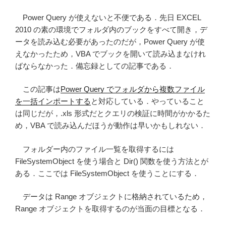
キ
ス
Power Query が使えないと不便である．先日 EXCEL
ト
2010 の素の環境でフォルダ内のブックをすべて開き，デ
に
ータを読み込む必要があったのだが，Power Query が使
一
えなかったため，VBA でブックを開いて読み込まなけれ
括
ばならなかった．備忘録としての記事である．
で
この記事は
Power Query でフォルダから複数ファイル
別
を一括インポートする
と対応している．やっていること
名
は同じだが，.xls 形式だとクエリの検証に時間がかかるた
保
め，VBA で読み込んだほうが動作は早いかもしれない．
存
す
フォルダー内のファイル一覧を取得するには
る”
FileSystemObject を使う場合と Dir() 関数を使う方法とが
の
ある．ここでは FileSystemObject を使うことにする．
データは Range オブジェクトに格納されているため，
Range オブジェクトを取得するのが当面の目標となる．