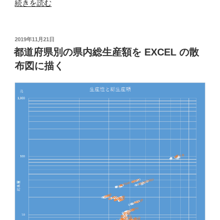
“Office
続きを読む
テ
ー
マ
投
2019年11月21日
稿
の
都道府県別の県内総生産額を EXCEL の散
日:
色
布図に描く
空
間
を
探
索
す
る”
の