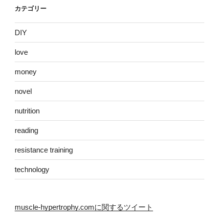
カテゴリー
DIY
love
money
novel
nutrition
reading
resistance training
technology
muscle-hypertrophy.comに関するツイート