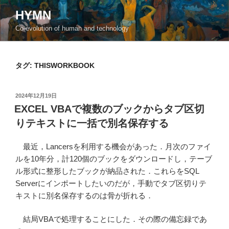
コ
HYMN
ン
Co-evolution of human and technology
テ
ン
ツ
タグ:
THISWORKBOOK
へ
ス
キ
投
2024年12月19日
ッ
稿
EXCEL VBAで複数のブックからタブ区切
日:
プ
りテキストに一括で別名保存する
最近，Lancersを利用する機会があった．月次のファイ
ルを10年分，計120個のブックをダウンロードし，テーブ
ル形式に整形したブックが納品された．これらをSQL
Serverにインポートしたいのだが，手動でタブ区切りテ
キストに別名保存するのは骨が折れる．
結局VBAで処理することにした．その際の備忘録であ