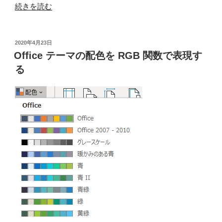
“EXCEL
続きを読む
VBA
で
フ
投
2020年4月23日
稿
ォ
Office テーマの配色を RGB 関数で表現す
日:
ル
る
ダ
内
の
ブ
ッ
ク
を
開
き
デ
ー
タ
を