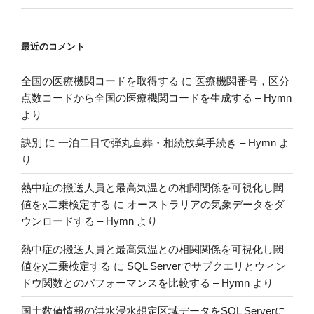
の
最近のコメント
全国の医療機関コードを取得する
に
医療機関番号，区分
点数コードから全国の医療機関コードを生成する – Hymn
より
訣別
に
一泊二日で弾丸直葬・相続放棄手続き – Hymn
よ
り
熱中症の搬送人員と最高気温との相関関係を可視化し閾
値をχ二乗検定する
に
オーストラリアの気象データをダ
ウンロードする – Hymn
より
熱中症の搬送人員と最高気温との相関関係を可視化し閾
値をχ二乗検定する
に
SQL Serverでサブクエリとウィン
ドウ関数とのパフォーマンスを比較する – Hymn
より
国土数値情報の洪水浸水想定区域データをSQL Serverに