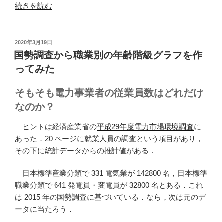
“ア
査
続きを読む
メ
す
リ
る
カ
(Begining
投
2020年3月19日
稿
合
Spatial
国勢調査から職業別の年齢階級グラフを作
日:
衆
with
ってみた
国
SQL
の
Server
そもそも電力事業者の従業員数はどれだけ
税
2008)”
なのか？
務
の
情
ヒントは経済産業省の
平成29年度電力市場環境調査
に
報
あった．20 ページに就業人員の調査という項目があり，
を
その下に統計データからの推計値がある．
送
信
日本標準産業分類で 331 電気業が 142800 名，日本標準
す
職業分類で 641 発電員・変電員が 32800 名とある．これ
る”
は 2015 年の国勢調査に基づいている．なら，次は元のデ
の
ータに当たろう．