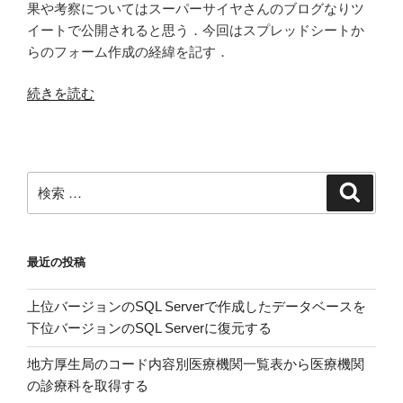
の
作
果や考察についてはスーパーサイヤさんのブログなりツ
っ
イートで公開されると思う．今回はスプレッドシートか
て
らのフォーム作成の経緯を記す．
み
た”
“Google
続きを読む
の
ス
プ
レ
ッ
検
検
ド
索
索:
シ
ー
最近の投稿
ト
の
上位バージョンのSQL Serverで作成したデータベースを
フ
下位バージョンのSQL Serverに復元する
ォ
ー
地方厚生局のコード内容別医療機関一覧表から医療機関
ム
の診療科を取得する
で