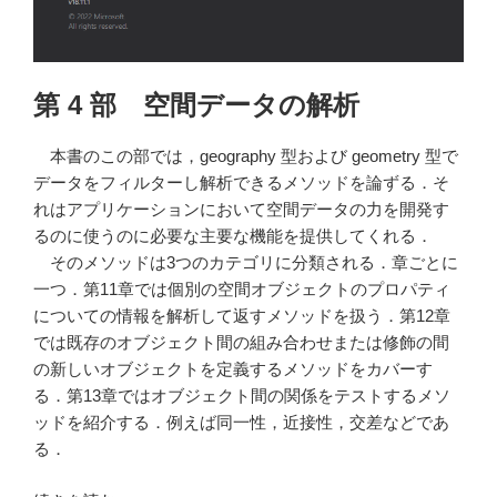
第 4 部 空間データの解析
本書のこの部では，geography 型および geometry 型で
データをフィルターし解析できるメソッドを論ずる．そ
れはアプリケーションにおいて空間データの力を開発す
るのに使うのに必要な主要な機能を提供してくれる．
そのメソッドは3つのカテゴリに分類される．章ごとに
一つ．第11章では個別の空間オブジェクトのプロパティ
についての情報を解析して返すメソッドを扱う．第12章
では既存のオブジェクト間の組み合わせまたは修飾の間
の新しいオブジェクトを定義するメソッドをカバーす
る．第13章ではオブジェクト間の関係をテストするメソ
ッドを紹介する．例えば同一性，近接性，交差などであ
る．