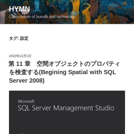
コ
HYMN
ン
Co-evolution of human and technology
テ
ン
ツ
タグ:
設定
へ
ス
キ
投
2022年12月1日
ッ
稿
第 11 章 空間オブジェクトのプロパティ
日:
プ
を検査する(Begining Spatial with SQL
Server 2008)