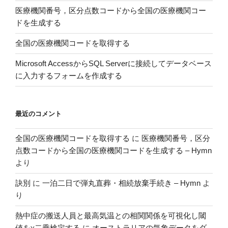
ア
医療機関番号，区分点数コードから全国の医療機関コー
ン
ドを生成する
ケ
全国の医療機関コードを取得する
ー
ト
Microsoft AccessからSQL Serverに接続してデータベース
を
に入力するフォームを作成する
作
っ
て
最近のコメント
み
た”
全国の医療機関コードを取得する
に
医療機関番号，区分
の
点数コードから全国の医療機関コードを生成する – Hymn
より
訣別
に
一泊二日で弾丸直葬・相続放棄手続き – Hymn
よ
り
熱中症の搬送人員と最高気温との相関関係を可視化し閾