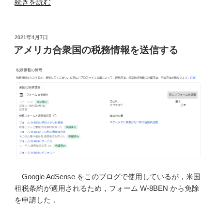
“第
続きを読む
11
章
空
投
2021年4月7日
稿
間
アメリカ合衆国の税務情報を送信する
日:
オ
ブ
ジ
ェ
ク
ト
の
プ
ロ
パ
テ
Google AdSense をこのブログで使用しているが，米国
ィ
租税条約が適用されるため，フォーム W-8BEN から免除
を
を申請した．
検