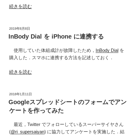
“国
続きを読む
勢
調
査
投
2019年8月8日
稿
か
InBody Dial を iPhone に連携する
日:
ら
職
使用していた体組成計が故障したため，
InBody Dial
を
業
購入した．スマホに連携する方法を記述しておく．
別
“InBody
の
続きを読む
Dial
年
を
齢
iPhone
階
投
2018年1月11日
稿
に
級
Googleスプレッドシートのフォームでアン
日:
連
グ
ケートを作ってみた
携
ラ
す
フ
最近，Twitter でフォローしているスーパーサイヤさん
る”
を
(
@ri_supersaiyan
) に協力してアンケートを実施した．結