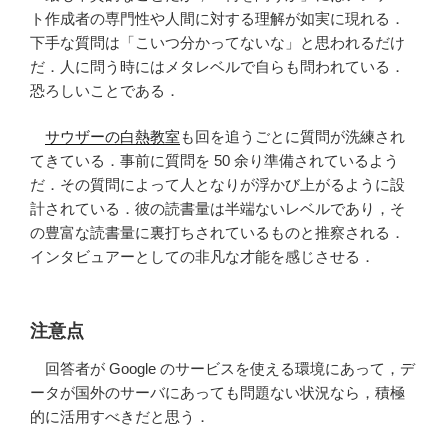
ト作成者の専門性や人間に対する理解が如実に現れる．
下手な質問は「こいつ分かってないな」と思われるだけ
だ．人に問う時にはメタレベルで自らも問われている．
恐ろしいことである．
サウザーの白熱教室
も回を追うごとに質問が洗練され
てきている．事前に質問を 50 余り準備されているよう
だ．その質問によって人となりが浮かび上がるように設
計されている．彼の読書量は半端ないレベルであり，そ
の豊富な読書量に裏打ちされているものと推察される．
インタビュアーとしての非凡な才能を感じさせる．
注意点
回答者が Google のサービスを使える環境にあって，デ
ータが国外のサーバにあっても問題ない状況なら，積極
的に活用すべきだと思う．