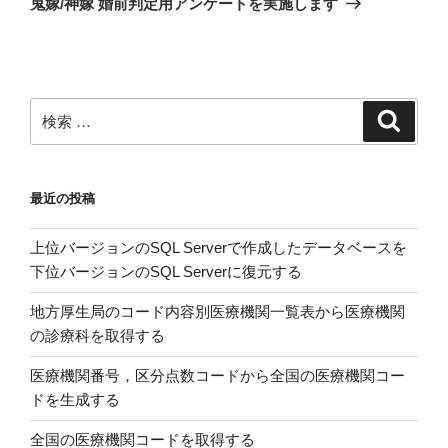
鬼嫁/神嫁 婚前判定用アンケートを実施します
投
ー
稿
シ
ョ
ン
検
検
索
索:
最近の投稿
上位バージョンのSQL Serverで作成したデータベースを
下位バージョンのSQL Serverに復元する
地方厚生局のコード内容別医療機関一覧表から医療機関
の診療科を取得する
医療機関番号，区分点数コードから全国の医療機関コー
ドを生成する
全国の医療機関コードを取得する