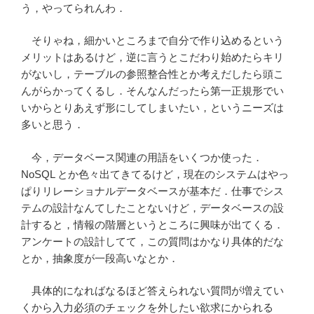
う，やってられんわ．
そりゃね，細かいところまで自分で作り込めるという
メリットはあるけど，逆に言うとこだわり始めたらキリ
がないし，テーブルの参照整合性とか考えだしたら頭こ
んがらかってくるし．そんなんだったら第一正規形でい
いからとりあえず形にしてしまいたい，というニーズは
多いと思う．
今，データベース関連の用語をいくつか使った．
NoSQL とか色々出てきてるけど，現在のシステムはやっ
ぱりリレーショナルデータベースが基本だ．仕事でシス
テムの設計なんてしたことないけど，データベースの設
計すると，情報の階層というところに興味が出てくる．
アンケートの設計してて，この質問はかなり具体的だな
とか，抽象度が一段高いなとか．
具体的になればなるほど答えられない質問が増えてい
くから入力必須のチェックを外したい欲求にかられる