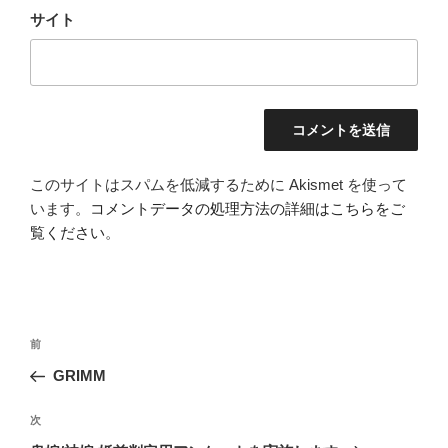
サイト
このサイトはスパムを低減するために Akismet を使って
います。
コメントデータの処理方法の詳細はこちらをご
覧ください
。
投
過
前
稿
去
GRIMM
ナ
の
ビ
投
次
次
稿
ゲ
の