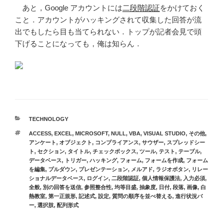
あと，Google アカウントには
二段階認証
をかけておく
こと．アカウントがハッキングされて収集した回答が流
出でもしたら目も当てられない．トップが記者会見で頭
下げることになっても，俺は知らん．
カ
TECHNOLOGY
テ
タ
ACCESS
,
EXCEL
,
MICROSOFT
,
NULL
,
VBA
,
VISUAL STUDIO
,
その他
,
ゴ
グ
アンケート
,
オブジェクト
,
コンプライアンス
,
サウザー
,
スプレッドシー
リ
ト
,
セクション
,
タイトル
,
チェックボックス
,
ツール
,
テスト
,
テーブル
,
ー
データベース
,
トリガー
,
ハッキング
,
フォーム
,
フォームを作成
,
フォーム
を編集
,
プルダウン
,
プレゼンテーション
,
メルアド
,
ラジオボタン
,
リレー
ショナルデータベース
,
ログイン
,
二段階認証
,
個人情報保護法
,
入力必須
,
全般
,
別の回答を送信
,
参照整合性
,
均等目盛
,
抽象度
,
日付
,
段落
,
画像
,
白
熱教室
,
第一正規形
,
記述式
,
設定
,
質問の順序を並べ替える
,
進行状況バ
ー
,
選択肢
,
配列形式