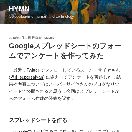
コ
HYMN
ン
Co-evolution of human and technology
テ
ン
ツ
投
2018年1月11日
投稿者:
ADMIN
へ
稿
Googleスプレッドシートのフォー
ス
日:
キ
ムでアンケートを作ってみた
ッ
プ
最近，Twitter でフォローしているスーパーサイヤさん
(
@ri_supersaiyan
) に協力してアンケートを実施した．結
果や考察についてはスーパーサイヤさんのブログなりツ
イートで公開されると思う．今回はスプレッドシートか
らのフォーム作成の経緯を記す．
スプレッドシートを作る
Googleのサービス
をスクロールしていくとスプレッド