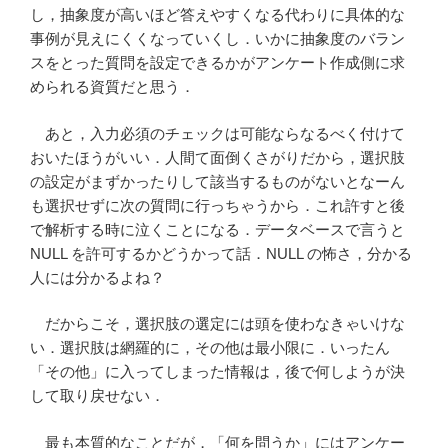
し，抽象度が高いほど答えやすくなる代わりに具体的な
事例が見えにくくなっていくし．いかに抽象度のバラン
スをとった質問を設定できるかがアンケート作成側に求
められる資質だと思う．
あと，入力必須のチェックは可能ならなるべく付けて
おいたほうがいい．人間て面倒くさがりだから，選択肢
の設定がまずかったりして該当するものがないとなーん
も選択せずに次の質問に行っちゃうから．これ許すと後
で解析する時に泣くことになる．データベースで言うと
NULL を許可するかどうかって話．NULL の怖さ，分かる
人には分かるよね？
だからこそ，選択肢の選定には頭を使わなきゃいけな
い．選択肢は網羅的に，その他は最小限に．いったん
「その他」に入ってしまった情報は，後で何しようが決
して取り戻せない．
最も本質的なことだが，「何を問うか」にはアンケー