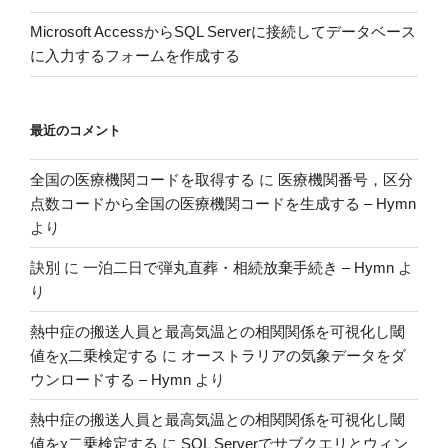
Microsoft AccessからSQL Serverに接続してデータベース
に入力するフォームを作成する
最近のコメント
全国の医療機関コードを取得する
に
医療機関番号，区分
点数コードから全国の医療機関コードを生成する – Hymn
より
訣別
に
一泊二日で弾丸直葬・相続放棄手続き – Hymn
よ
り
熱中症の搬送人員と最高気温との相関関係を可視化し閾
値をχ二乗検定する
に
オーストラリアの気象データをダ
ウンロードする – Hymn
より
熱中症の搬送人員と最高気温との相関関係を可視化し閾
値をχ二乗検定する
に
SQL Serverでサブクエリとウィン