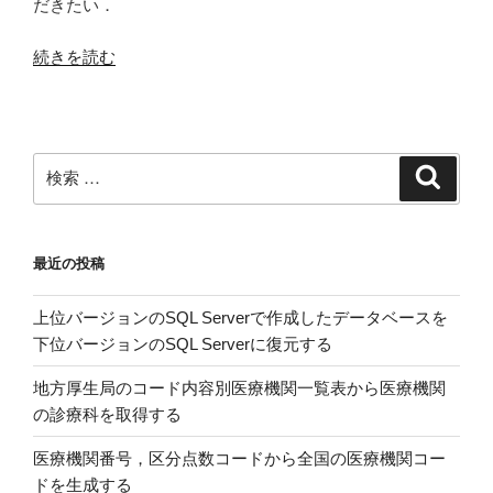
だきたい．
“ヨ
続きを読む
ー
ロ
ッ
パ
検
検
に
索
索:
お
け
最近の投稿
る
冬
上位バージョンのSQL Serverで作成したデータベースを
季
下位バージョンのSQL Serverに復元する
超
過
地方厚生局のコード内容別医療機関一覧表から医療機関
死
の診療科を取得する
亡
率：
医療機関番号，区分点数コードから全国の医療機関コー
主
ドを生成する