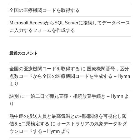
要
全国の医療機関コードを取得する
リ
ス
Microsoft AccessからSQL Serverに接続してデータベース
ク
に入力するフォームを作成する
因
子
を
最近のコメント
同
定
全国の医療機関コードを取得する
に
医療機関番号，区分
し
点数コードから全国の医療機関コードを生成する – Hymn
た
より
国
家
訣別
に
一泊二日で弾丸直葬・相続放棄手続き – Hymn
よ
間
り
分
析”
熱中症の搬送人員と最高気温との相関関係を可視化し閾
の
値をχ二乗検定する
に
オーストラリアの気象データをダ
ウンロードする – Hymn
より