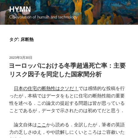
コ
HYMN
ン
Co-evolution of human and technology
テ
ン
ツ
タグ:
床断熱
へ
ス
キ
投
2023年3月30日
ッ
稿
ヨーロッパにおける冬季超過死亡率：主要
日:
プ
リスク因子を同定した国家間分析
日本の住宅の断熱性はクソだ！
では感情的な投稿を行
ったが，本稿ではデータをもとに住宅の断熱性能の重要
性を述べる．この論文の提起する問題は皆が思っている
ことであるが，データで示されたのは初めてだと思う．
論文自体は
ここ
から読める．全訳したが，筆者の英語
力の乏しさゆえ，やや読解しにくいところはご容赦いた