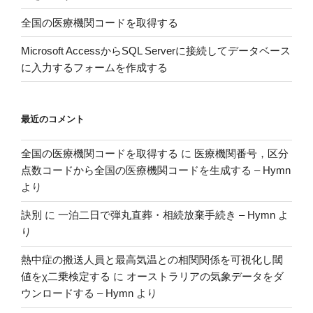
要
全国の医療機関コードを取得する
リ
ス
Microsoft AccessからSQL Serverに接続してデータベース
ク
に入力するフォームを作成する
因
子
を
最近のコメント
同
定
全国の医療機関コードを取得する
に
医療機関番号，区分
し
点数コードから全国の医療機関コードを生成する – Hymn
た
より
国
家
訣別
に
一泊二日で弾丸直葬・相続放棄手続き – Hymn
よ
間
り
分
析”
熱中症の搬送人員と最高気温との相関関係を可視化し閾
の
値をχ二乗検定する
に
オーストラリアの気象データをダ
ウンロードする – Hymn
より