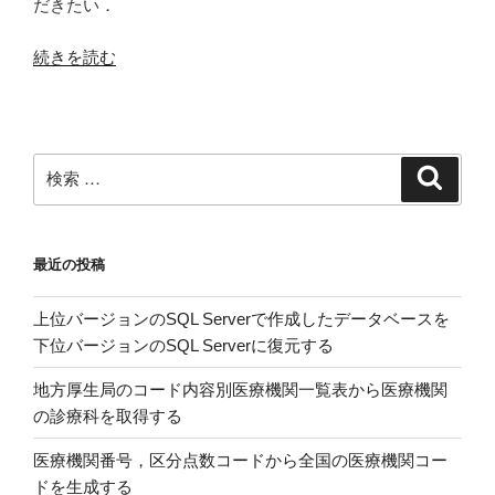
だきたい．
“ヨ
続きを読む
ー
ロ
ッ
パ
検
検
に
索
索:
お
け
最近の投稿
る
冬
上位バージョンのSQL Serverで作成したデータベースを
季
下位バージョンのSQL Serverに復元する
超
過
地方厚生局のコード内容別医療機関一覧表から医療機関
死
の診療科を取得する
亡
率：
医療機関番号，区分点数コードから全国の医療機関コー
主
ドを生成する