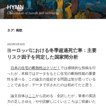
コ
HYMN
ン
Co-evolution of human and technology
テ
ン
ツ
タグ:
南欧
へ
ス
キ
投
2023年3月30日
ッ
稿
ヨーロッパにおける冬季超過死亡率：主要
日:
プ
リスク因子を同定した国家間分析
日本の住宅の断熱性はクソだ！
では感情的な投稿を行
ったが，本稿ではデータをもとに住宅の断熱性能の重要
性を述べる．この論文の提起する問題は皆が思っている
ことであるが，データで示されたのは初めてだと思う．
論文自体は
ここ
から読める．全訳したが，筆者の英語
力の乏しさゆえ，やや読解しにくいところはご容赦いた