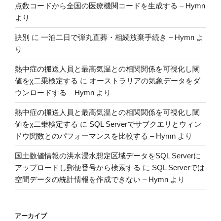
点数コードから全国の医療機関コードを生成する – Hymn
ス”
より
の
訣別
に
一泊二日で弾丸直葬・相続放棄手続き – Hymn
よ
り
熱中症の搬送人員と最高気温との相関関係を可視化し閾
値をχ二乗検定する
に
オーストラリアの気象データをダ
ウンロードする – Hymn
より
熱中症の搬送人員と最高気温との相関関係を可視化し閾
値をχ二乗検定する
に
SQL Serverでサブクエリとウィン
ドウ関数とのパフォーマンスを比較する – Hymn
より
国土数値情報の洪水浸水想定区域データをSQL Serverに
アップロードし郵便番号から検索する
に
SQL Serverでは
空間データの統計情報を作成できない – Hymn
より
アーカイブ