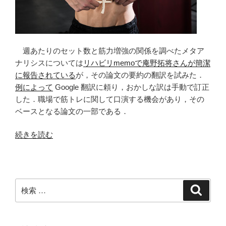
週あたりのセット数と筋力増強の関係を調べたメタア
ナリシスについては
リハビリmemoで庵野拓将さんが簡潔
に報告されている
が，その論文の要約の翻訳を試みた．
例によって
Google 翻訳に頼り，おかしな訳は手動で訂正
した．職場で筋トレに関して口演する機会があり，その
ベースとなる論文の一部である．
“週
続きを読む
あ
た
り
の
検
検
セ
索
索:
ッ
ト