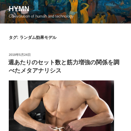
コ
HYMN
ン
Co-evolution of human and technology
テ
ン
ツ
タグ:
ランダム効果モデル
へ
ス
キ
投
2018年5月24日
ッ
稿
週あたりのセット数と筋力増強の関係を調
日:
プ
べたメタアナリシス