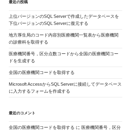
最近の投稿
数
と
上位バージョンのSQL Serverで作成したデータベースを
筋
下位バージョンのSQL Serverに復元する
力
増
地方厚生局のコード内容別医療機関一覧表から医療機関
強
の診療科を取得する
の
関
医療機関番号，区分点数コードから全国の医療機関コー
係
ドを生成する
を
全国の医療機関コードを取得する
調
べ
Microsoft AccessからSQL Serverに接続してデータベース
た
に入力するフォームを作成する
メ
タ
ア
最近のコメント
ナ
リ
全国の医療機関コードを取得する
に
医療機関番号，区分
シ