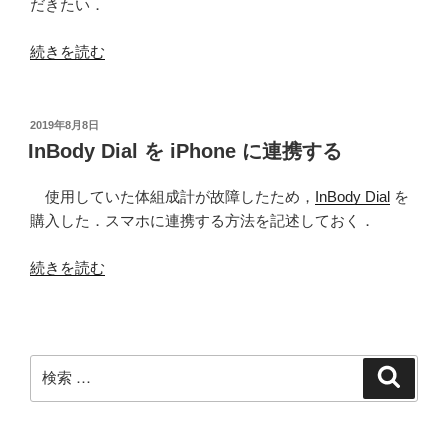
だきたい．
“ヨ
続きを読む
ー
ロ
ッ
投
2019年8月8日
稿
パ
InBody Dial を iPhone に連携する
日:
に
お
使用していた体組成計が故障したため，
InBody Dial
を
け
購入した．スマホに連携する方法を記述しておく．
る
“InBody
冬
続きを読む
Dial
季
を
超
iPhone
過
に
死
検
検
連
亡
索
索:
携
率：
す
主