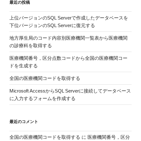
最近の投稿
る”
要
の
リ
上位バージョンのSQL Serverで作成したデータベースを
ス
下位バージョンのSQL Serverに復元する
ク
因
地方厚生局のコード内容別医療機関一覧表から医療機関
子
の診療科を取得する
を
同
医療機関番号，区分点数コードから全国の医療機関コー
定
ドを生成する
し
全国の医療機関コードを取得する
た
国
Microsoft AccessからSQL Serverに接続してデータベース
家
に入力するフォームを作成する
間
分
析”
最近のコメント
の
全国の医療機関コードを取得する
に
医療機関番号，区分