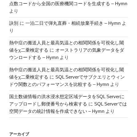
点数コードから全国の医療機関コードを生成する – Hymn
より
訣別
に
一泊二日で弾丸直葬・相続放棄手続き – Hymn
よ
り
熱中症の搬送人員と最高気温との相関関係を可視化し閾
値をχ二乗検定する
に
オーストラリアの気象データをダ
ウンロードする – Hymn
より
熱中症の搬送人員と最高気温との相関関係を可視化し閾
値をχ二乗検定する
に
SQL Serverでサブクエリとウィン
ドウ関数とのパフォーマンスを比較する – Hymn
より
国土数値情報の洪水浸水想定区域データをSQL Serverに
アップロードし郵便番号から検索する
に
SQL Serverでは
空間データの統計情報を作成できない – Hymn
より
アーカイブ