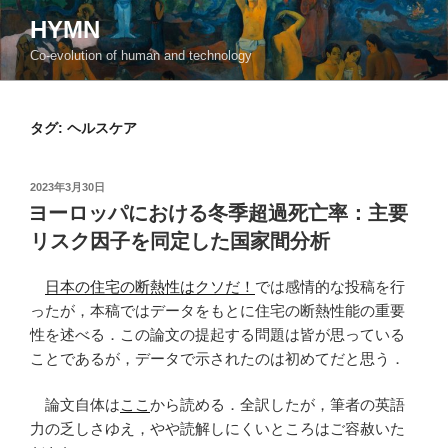
コ
HYMN
ン
Co-evolution of human and technology
テ
ン
ツ
タグ:
ヘルスケア
へ
ス
キ
投
2023年3月30日
ッ
稿
ヨーロッパにおける冬季超過死亡率：主要
日:
プ
リスク因子を同定した国家間分析
日本の住宅の断熱性はクソだ！
では感情的な投稿を行
ったが，本稿ではデータをもとに住宅の断熱性能の重要
性を述べる．この論文の提起する問題は皆が思っている
ことであるが，データで示されたのは初めてだと思う．
論文自体は
ここ
から読める．全訳したが，筆者の英語
力の乏しさゆえ，やや読解しにくいところはご容赦いた