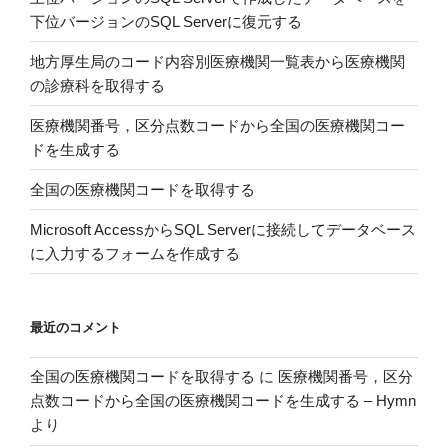
下位バージョンのSQL Serverに復元する
よ
る
地方厚生局のコード内容別医療機関一覧表から医療機関
ト
の診療科を取得する
イ
レ
医療機関番号，区分点数コードから全国の医療機関コー
水
ドを生成する
洗
全国の医療機関コードを取得する
化
人
Microsoft AccessからSQL Serverに接続してデータベース
口
に入力するフォームを作成する
の
人
口
最近のコメント
に
占
全国の医療機関コードを取得する
に
医療機関番号，区分
め
点数コードから全国の医療機関コードを生成する – Hymn
る
より
割