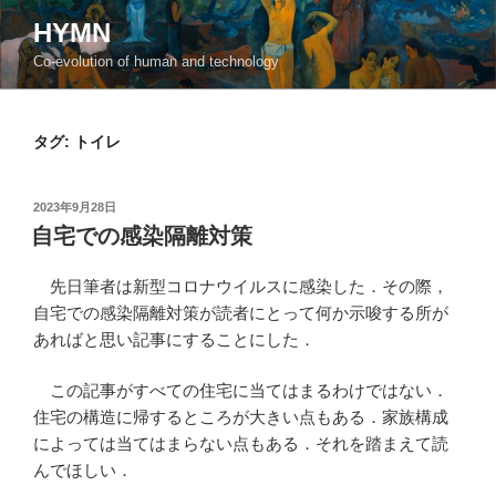
コ
HYMN
ン
Co-evolution of human and technology
テ
ン
ツ
タグ:
トイレ
へ
ス
キ
投
2023年9月28日
ッ
稿
自宅での感染隔離対策
日:
プ
先日筆者は新型コロナウイルスに感染した．その際，
自宅での感染隔離対策が読者にとって何か示唆する所が
あればと思い記事にすることにした．
この記事がすべての住宅に当てはまるわけではない．
住宅の構造に帰するところが大きい点もある．家族構成
によっては当てはまらない点もある．それを踏まえて読
んでほしい．