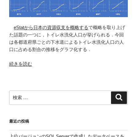
eStatから日本の資源収支を概略する
で概略を取り上げ
た話題の一つに，トイレ水洗化人口が挙げられる．今回
は各都道府県ごとの下水道によるトイレ水洗化人口の人
口に占める割合の推移をグラフ化する．
“都
続きを読む
道
府
県
ご
検
検
と
索
索:
の
下
最近の投稿
水
道
上位バージョンのSQL Serverで作成したデータベースを
に