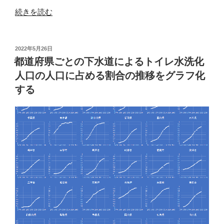
“自
続きを読む
宅
で
の
投
2022年5月26日
稿
感
都道府県ごとの下水道によるトイレ水洗化
日:
染
人口の人口に占める割合の推移をグラフ化
隔
する
離
対
策”
の