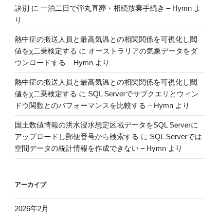
合
訣別
に
一泊二日で弾丸直葬・相続放棄手続き – Hymn
よ
の
り
推
移
熱中症の搬送人員と最高気温との相関関係を可視化し閾
を
値をχ二乗検定する
に
オーストラリアの気象データをダ
グ
ウンロードする – Hymn
より
ラ
熱中症の搬送人員と最高気温との相関関係を可視化し閾
フ
値をχ二乗検定する
に
SQL Serverでサブクエリとウィン
化
ドウ関数とのパフォーマンスを比較する – Hymn
より
す
る”
国土数値情報の洪水浸水想定区域データをSQL Serverに
の
アップロードし郵便番号から検索する
に
SQL Serverでは
空間データの統計情報を作成できない – Hymn
より
アーカイブ
2026年2月