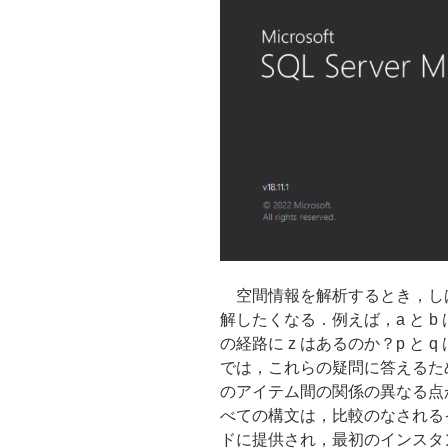
成
(Beginning
Spatial
with
SQL
Server
2008)”
の
空間情報を解析するとき，しば
解したくなる．例えば，a と b 
の経路に z はあるのか？p と
では，これらの疑問に答えるた
のアイテム間の関係の異なる点
べての構文は，比較のなされる
ドに提供され，最初のインスタ