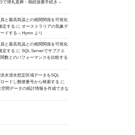
日で弾丸直葬・相続放棄手続き –
人員と最高気温との相関関係を可視化
検定する
に
オーストラリアの気象デ
ドする – Hymn
より
人員と最高気温との相関関係を可視化
検定する
に
SQL Serverでサブクエ
ウ関数とのパフォーマンスを比較する
洪水浸水想定区域データをSQL
アップロードし郵便番号から検索する
に
erでは空間データの統計情報を作成できな
り