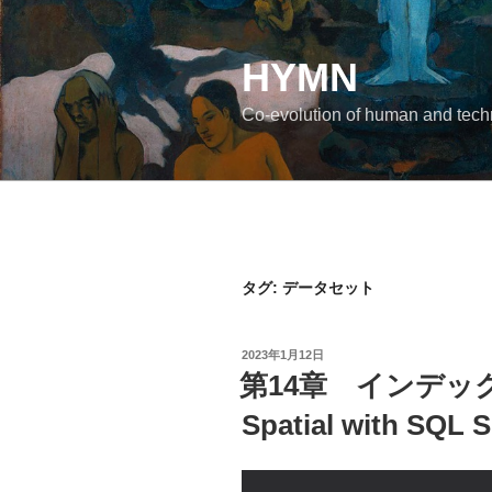
コ
ン
テ
HYMN
ン
Co-evolution of human and tec
ツ
へ
ス
キ
ッ
プ
タグ:
データセット
投
2023年1月12日
稿
第14章 インデックス
日:
Spatial with SQL S