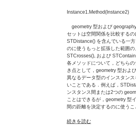
Instance1.Method(Instance2)
geometry 型および geog
セットは空間関係を比較するのに使われ，ST
STDistance() を含んでいる
のに使うもっと拡張した範囲のメソッ
STCrosses(), および STC
各メソッドについて，どちらの
き点として，geometry 型およ
異なるデータ型のインスタンス
いことである．例えば，STDistanc
ンスタンス間または2つの geo
ことはできるが，geometry 型
間の距離を決定するのに使うこ
“第
続きを読む
13
章