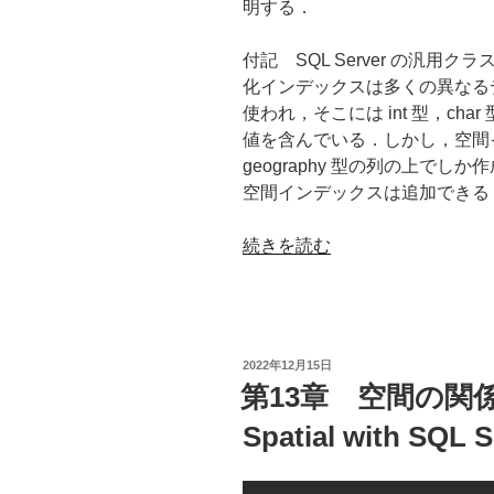
明する．
付記 SQL Server の汎
化インデックスは多くの異なる
使われ，そこには int 型，char
値を含んでいる．しかし，空間イン
geography 型の列の上で
空間インデックスは追加できる
“第
続きを読む
14
章
イ
ン
投
2022年12月15日
デ
稿
第13章 空間の関係性
日:
ッ
Spatial with SQL S
ク
ス
作