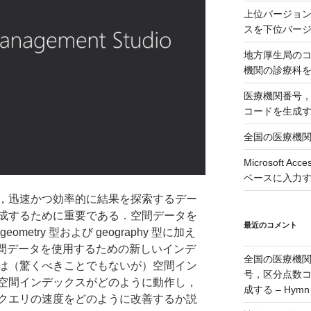
上位バージョンの
スを下位バージョ
地方厚生局の
機関の診療科
医療機関番号
コードを生成
全国の医療機
Microsoft 
ベースに入力
，迅速かつ効率的に結果を探索するデー
成するために重要である．空間データを
最近のコメント
etry 型および geography 型に加え
 はまた空間データを使用するための新しいインデ
全国の医療機
は（驚くべきことでもないが）空間イン
号，区分点数
空間インデックスがどのように動作し，
成する – Hymn
クエリの速度をどのように改善するか説