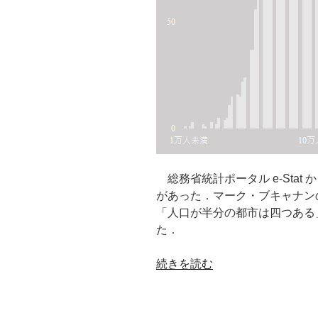
総務省統計ポータル e-Sta
があった．マーク・ブキャナンの「
「人口が半分の都市は四つある
た．
“人
続きを読む
口
ご
と