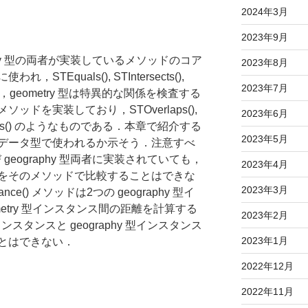
2024年3月
2023年9月
raphy 型の両者が実装しているメソッドのコア
2023年8月
Equals(), STIntersects(),
2023年7月
一方，geometry 型は特異的な関係を検査する
ドを実装しており，STOverlaps(),
2023年6月
ontains() のようなものである．本章で紹介する
2023年5月
データ型で使われるか示そう．注意すべ
び geography 型両者に実装されていても，
2023年4月
をそのメソッドで比較することはできな
2023年3月
e() メソッドは2つの geography 型イ
metry 型インスタンス間の距離を計算する
2023年2月
インスタンスと geography 型インスタンス
2023年1月
とはできない．
2022年12月
2022年11月