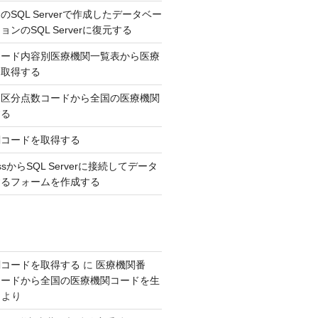
SQL Serverで作成したデータベー
ンのSQL Serverに復元する
コード内容別医療機関一覧表から医療
を取得する
，区分点数コードから全国の医療機関
する
関コードを取得する
AccessからSQL Serverに接続してデータ
するフォームを作成する
関コードを取得する
に
医療機関番
コードから全国の医療機関コードを生
より