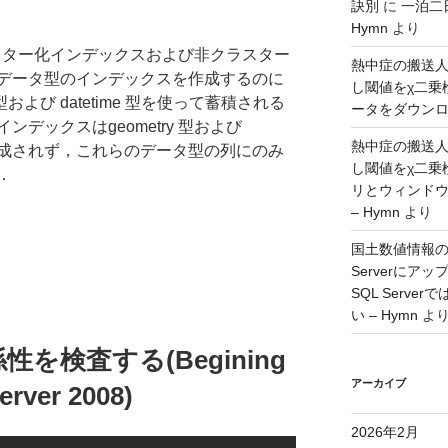
訣別
に
一泊二
Hymn
より
用クラスター化インデックスおよび非クラスター
熱中症の搬送
データ型のインデックスを作成するのに
し閾値をχ二乗
 型および datetime 型を使って蓄積される
ータをダウンロー
デックスはgeometry 型および
熱中症の搬送
しか作成されず，これらのデータ型の列にのみ
し閾値をχ二乗
．
リとウィンド
– Hymn
より
国土数値情報の
Serverに
SQL Serv
い – Hymn
よ
を検査する(Begining
アーカイブ
erver 2008)
2026年2月