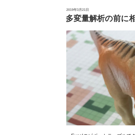
の
投
2019年3月21日
都
稿
多変量解析の前に
日:
市
数
を
EXCEL
の
集
合
縦
棒
グ
ラ
フ
で
描
く”
の