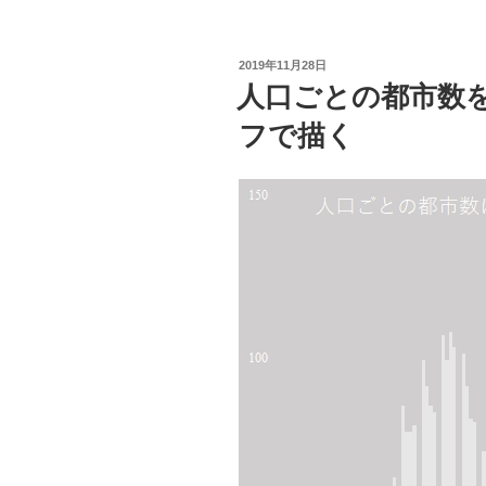
空
間
投
2019年11月28日
の
稿
人口ごとの都市数を
日:
関
フで描く
係
性
を
検
査
す
る
(Begining
Spatial
with
SQL
Server
2008)”
の