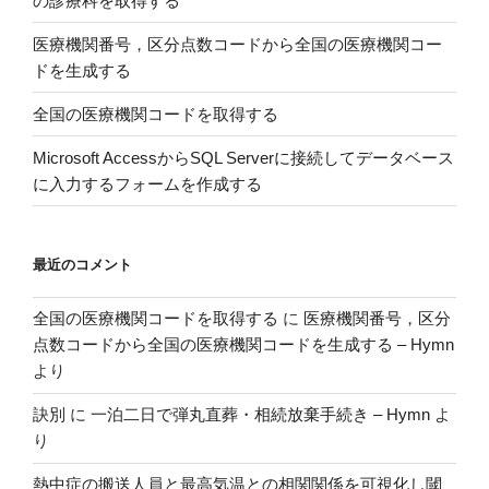
の診療科を取得する
で
ア
医療機関番号，区分点数コードから全国の医療機関コー
ン
ドを生成する
ケ
全国の医療機関コードを取得する
ー
ト
Microsoft AccessからSQL Serverに接続してデータベース
を
に入力するフォームを作成する
作
っ
て
最近のコメント
み
た”
全国の医療機関コードを取得する
に
医療機関番号，区分
の
点数コードから全国の医療機関コードを生成する – Hymn
より
訣別
に
一泊二日で弾丸直葬・相続放棄手続き – Hymn
よ
り
熱中症の搬送人員と最高気温との相関関係を可視化し閾