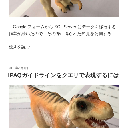
Google フォームから SQL Server にデータを移行する
作業が続いたので，その際に得られた知見を公開する．
“Google
続きを読む
Form
か
ら
投
2019年3月7日
稿
SQL
IPAQガイドラインをクエリで表現するには
日:
Server
へ
デ
ー
タ
を
移