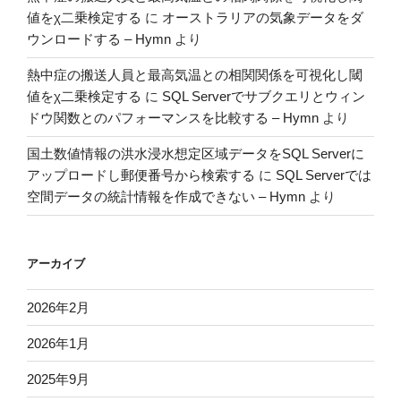
値をχ二乗検定する
に
オーストラリアの気象データをダ
ウンロードする – Hymn
より
熱中症の搬送人員と最高気温との相関関係を可視化し閾
値をχ二乗検定する
に
SQL Serverでサブクエリとウィン
ドウ関数とのパフォーマンスを比較する – Hymn
より
国土数値情報の洪水浸水想定区域データをSQL Serverに
アップロードし郵便番号から検索する
に
SQL Serverでは
空間データの統計情報を作成できない – Hymn
より
アーカイブ
2026年2月
2026年1月
2025年9月