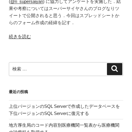
(
@ri_supersaiyan
) に協力してアンケートを実施した．結
ア
果や考察についてはスーパーサイヤさんのブログなりツ
ン
イートで公開されると思う．今回はスプレッドシートか
ケ
らのフォーム作成の経緯を記す．
ー
ト
“Google
続きを読む
を
ス
実
プ
施
レ
し
ッ
検
検
ま
ド
索
索:
す”
シ
の
ー
最近の投稿
ト
の
上位バージョンのSQL Serverで作成したデータベースを
フ
下位バージョンのSQL Serverに復元する
ォ
ー
地方厚生局のコード内容別医療機関一覧表から医療機関
ム