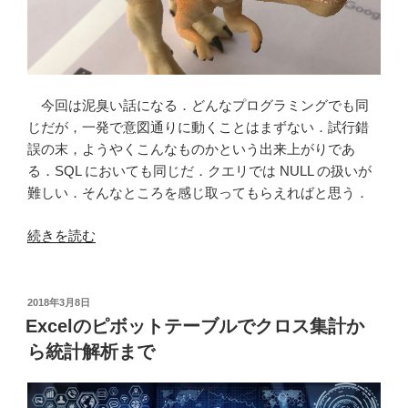
行
す
る
に
は”
今回は泥臭い話になる．どんなプログラミングでも同
の
じだが，一発で意図通りに動くことはまずない．試行錯
誤の末，ようやくこんなものかという出来上がりであ
る．SQL においても同じだ．クエリでは NULL の扱いが
難しい．そんなところを感じ取ってもらえればと思う．
“IPAQ
続きを読む
ガ
イ
ド
投
2018年3月8日
稿
ラ
Excelのピボットテーブルでクロス集計か
日:
イ
ら統計解析まで
ン
を