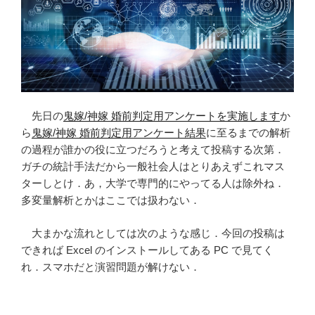
ク
エ
リ
で
表
現
す
先日の
鬼嫁/神嫁 婚前判定用アンケートを実施します
か
る
ら
鬼嫁/神嫁 婚前判定用アンケート結果
に至るまでの解析
に
の過程が誰かの役に立つだろうと考えて投稿する次第．
は”
ガチの統計手法だから一般社会人はとりあえずこれマス
の
ターしとけ．あ，大学で専門的にやってる人は除外ね．
多変量解析とかはここでは扱わない．
大まかな流れとしては次のような感じ．今回の投稿は
できれば Excel のインストールしてある PC で見てく
れ．スマホだと演習問題が解けない．