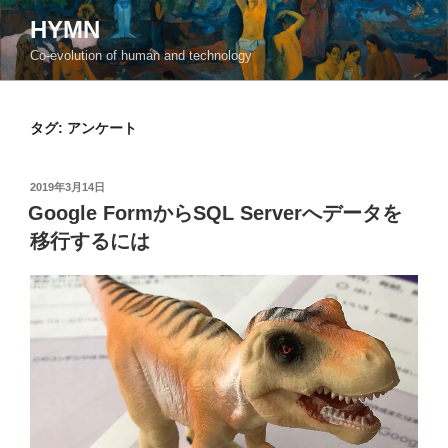
コ
HYMN
ン
Co-evolution of human and technology
テ
ン
ツ
タグ:
アンケート
へ
ス
キ
投
2019年3月14日
ッ
稿
Google FormからSQL Serverへデータを
日:
プ
移行するには