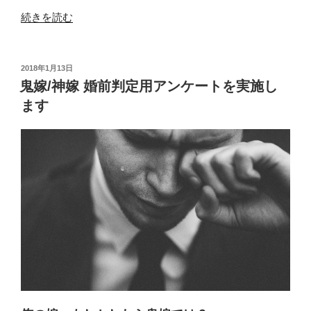
“Excel
続きを読む
の
ピ
ボ
投
2018年1月13日
稿
ッ
鬼嫁/神嫁 婚前判定用アンケートを実施し
日:
ト
ます
テ
ー
ブ
ル
で
ク
ロ
ス
集
計
か
ら