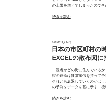
る”
の上限を超えてしまったのでそ
の
“180
続きを読む
万
件
の
デ
投
2019年11月14日
ー
稿
日本の市区町村の
日:
タ
EXCELの散布図に
を
Power
Query
読者がどの街に住んでいるか
で
街の運命はほぼ確信を持って予
処
それとも衰退していくのかは，
理
の予測をデータを基に示す．後
し
て
“日
続きを読む
EXCEL
本