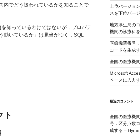
ス内でどう扱われているかを知ることで
上位バージョンの
スを下位バージョ
地方厚生局の
本質を知っているわけではないが，プロパテ
機関の診療科
う動いているか」は見当がつく．SQL
医療機関番号
コードを生成
全国の医療機
Microsoft 
ベースに入力
最近のコメント
クト
全国の医療機
号，区分点数
成する – Hymn
編