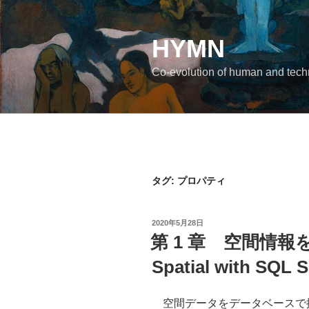
コ
ン
テ
HYMN
ン
Co-evolution of human and tec
ツ
へ
ス
キ
ッ
プ
タグ:
プロパティ
投
2020年5月28日
稿
第 1 章 空間情報を定
日:
Spatial with SQL S
空間データをデータベースで