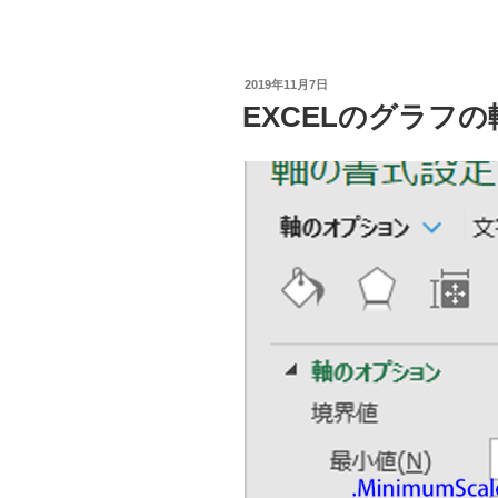
が
の
オ
市
ー
区
バ
投
2019年11月7日
町
稿
EXCELのグラフ
ー
日:
村
フ
の
ロ
時
ー
系
し
列
た
の
話”
人
の
口
順
位
を
EXCEL
の
散
布