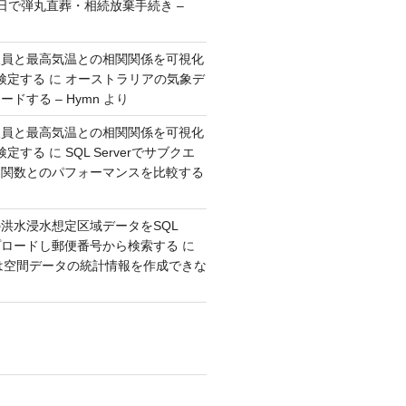
日で弾丸直葬・相続放棄手続き –
人員と最高気温との相関関係を可視化
検定する
に
オーストラリアの気象デ
ドする – Hymn
より
人員と最高気温との相関関係を可視化
検定する
に
SQL Serverでサブクエ
ウ関数とのパフォーマンスを比較する
洪水浸水想定区域データをSQL
アップロードし郵便番号から検索する
に
erでは空間データの統計情報を作成できな
り