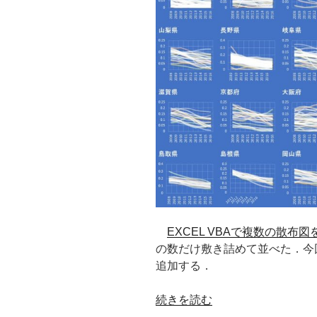
EXCEL VBAで複数の散布
の数だけ敷き詰めて並べた．今
追加する．
“敷
続きを読む
き