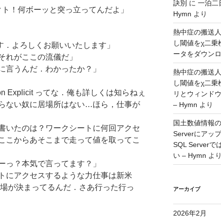
訣別
に
一泊二
ジェクト！何ボーッと突っ立ってんだよ」
Hymn
より
熱中症の搬送
し閾値をχ二乗
ます．よろしくお願いいたします」
ータをダウンロー
それがここの流儀だ」
に言うんだ．わかったか？」
熱中症の搬送
し閾値をχ二乗
 Explicit ってな．俺も詳しくは知らねぇ
リとウィンド
らない奴に居場所はない…ほら，仕事が
– Hymn
より
国土数値情報の
書いたのは？ワークシートに何回アクセ
Serverに
ここからあそこまで走って値を取ってこ
SQL Serv
い – Hymn
よ
ーっ？本気で言ってます？」
トにアクセスするような力仕事は新米
と相場が決まってるんだ．さあ行った行っ
アーカイブ
2026年2月