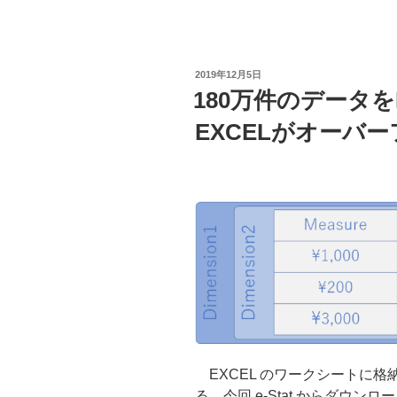
詰
め
た
投
2019年12月5日
散
稿
180万件のデータをP
日:
布
EXCELがオーバ
図
に
VBA
で
デ
ー
タ
系
列
を
追
加
EXCEL のワークシートに格納で
す
る．今回 e-Stat からダウ