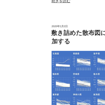
“は
続きを読む
た
ら
く
オ
投
2020年1月2日
ブ
稿
敷き詰めた散布図に
日:
ジ
加する
ェ
ク
ト”
の