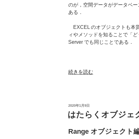
のが，空間データがデータベー
ある．
EXCEL のオブジェクトも
ィやメソッドを知ることで「ど
Server でも同じことである．
“第
続きを読む
1
章
空
間
投
2020年1月9日
情
稿
はたらくオブジェ
日:
報
を
Range オブジェクト
定
義