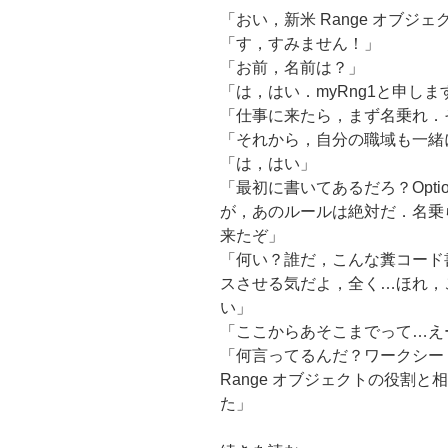
「おい，新米 Range オブ
す
「す，すみません！」
る
「お前，名前は？」
(Beginning
「は，はい．myRng1と申し
Spatial
「仕事に来たら，まず名乗れ．
with
「それから，自分の職域も一緒
SQL
「は，はい」
Server
「最初に書いてあるだろ？Option
2008)”
が，あのルールは絶対だ．名乗
の
来たぞ」
「何い？誰だ，こんな糞コード
スさせる気だよ，全く…ほれ，
い」
「ここからあそこまでって…え
「何言ってるんだ？ワークシー
Range オブジェクトの役割
た」