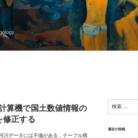
hnology
検
ド計算機で国土数値情報の
索:
を修正する
最近の投稿
河川データには不備がある．テーブル構