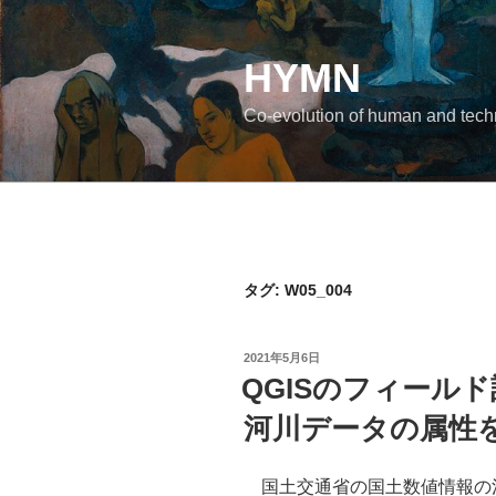
コ
ン
テ
HYMN
ン
Co-evolution of human and tec
ツ
へ
ス
キ
ッ
プ
タグ:
W05_004
投
2021年5月6日
稿
QGISのフィール
日:
河川データの属性
国土交通省の国土数値情報の