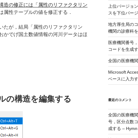
構造の修正には「属性のリファクタリン
上位バージョンの
は属性テーブルの値を修正する．
スを下位バージョ
地方厚生局の
いたが，結局「属性のリファクタリン
機関の診療科
おかでげ国土数値情報の河川データはほ
医療機関番号
コードを生成
全国の医療機
Microsoft 
ベースに入力
ブルの構造を編集する
最近のコメント
全国の医療機
号，区分点数
成する – Hymn