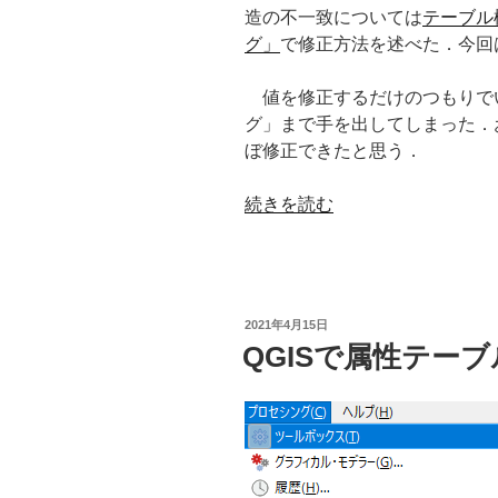
造の不一致については
テーブル
グ」
で修正方法を述べた．今回
値を修正するだけのつもりで
グ」まで手を出してしまった．
ぼ修正できたと思う．
“QGIS
続きを読む
の
フ
ィ
ー
投
2021年4月15日
ル
稿
QGISで属性テー
日:
ド
計
算
機
で
国