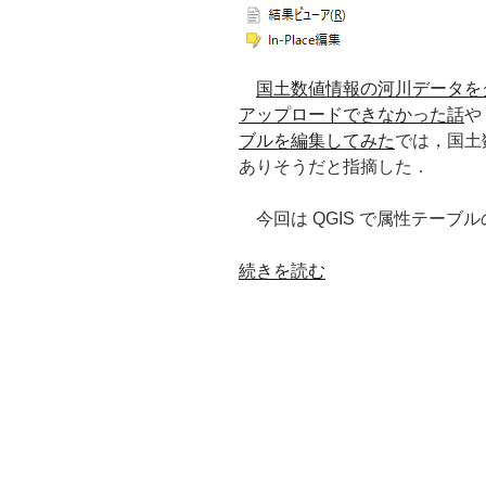
土
数
値
国土数値情報の河川データをダウンロ
情
アップロードできなかった話
や
報
ブルを編集してみた
では，国土
の
ありそうだと指摘した．
河
川
今回は QGIS で属性テーブ
デ
ー
“QGIS
続きを読む
タ
で
の
属
属
性
性
テ
を
ー
修
ブ
正
ル
す
の