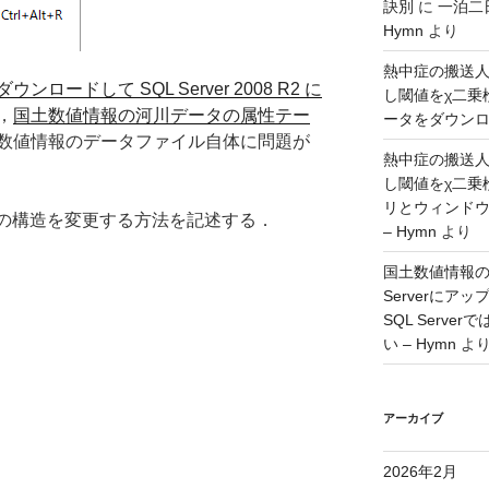
訣別
に
一泊二
Hymn
より
熱中症の搬送
ードして SQL Server 2008 R2 に
し閾値をχ二乗
，
国土数値情報の河川データの属性テー
ータをダウンロー
数値情報のデータファイル自体に問題が
熱中症の搬送
し閾値をχ二乗
リとウィンド
ルの構造を変更する方法を記述する．
– Hymn
より
国土数値情報の
Serverに
SQL Serv
い – Hymn
よ
アーカイブ
2026年2月