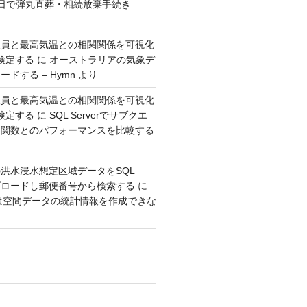
日で弾丸直葬・相続放棄手続き –
人員と最高気温との相関関係を可視化
検定する
に
オーストラリアの気象デ
ドする – Hymn
より
人員と最高気温との相関関係を可視化
検定する
に
SQL Serverでサブクエ
ウ関数とのパフォーマンスを比較する
洪水浸水想定区域データをSQL
アップロードし郵便番号から検索する
に
erでは空間データの統計情報を作成できな
り