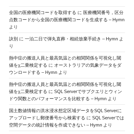
肥
全国の医療機関コードを取得する
に
医療機関番号，区分
大
点数コードから全国の医療機関コードを生成する – Hymn
の
より
適
応，
訣別
に
一泊二日で弾丸直葬・相続放棄手続き – Hymn
よ
シ
り
ス
テ
熱中症の搬送人員と最高気温との相関関係を可視化し閾
マ
値をχ二乗検定する
に
オーストラリアの気象データをダ
テ
ウンロードする – Hymn
より
ィ
熱中症の搬送人員と最高気温との相関関係を可視化し閾
ッ
値をχ二乗検定する
に
SQL Serverでサブクエリとウィン
ク
ドウ関数とのパフォーマンスを比較する – Hymn
より
レ
ビ
国土数値情報の洪水浸水想定区域データをSQL Serverに
ュ
アップロードし郵便番号から検索する
に
SQL Serverでは
ー
空間データの統計情報を作成できない – Hymn
より
と