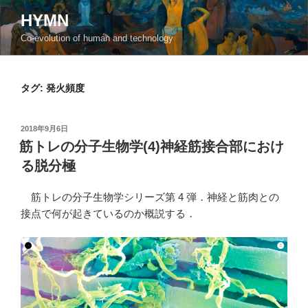
コ
HYMN
ン
Co-evolution of human and technology
テ
ン
ツ
タグ:
発火頻度
へ
ス
キ
投
2018年9月6日
ッ
稿
筋トレの分子生物学(4)神経筋接合部におけ
日:
プ
る脱分極
筋トレの分子生物学シリーズ第 4 弾．神経と筋肉との
接点で何が起きているのか概説する．