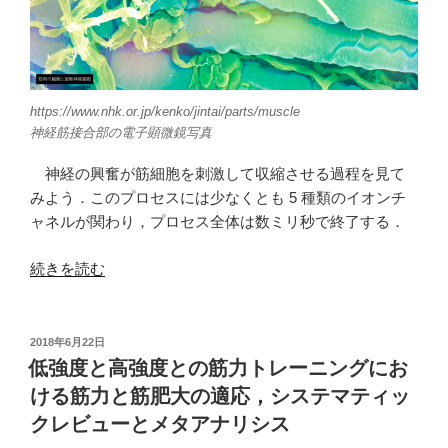
https://www.nhk.or.jp/kenko/jintai/parts/muscle
神経筋接合部の電子顕微鏡写真
神経の興奮が筋細胞を刺激して収縮させる過程を見て
みよう．このプロセスには少なくとも 5 種類のイオンチ
ャネルが関わり，プロセス全体は数ミリ秒で終了する．
“筋
続きを読む
ト
レ
の
投
2018年6月22日
稿
分
低強度と高強度との筋力トレーニングにお
日:
子
ける筋力と筋肥大の適応，システマティッ
生
クレビューとメタアナリシス
物