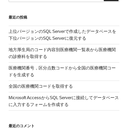
度
と
最近の投稿
の
筋
上位バージョンのSQL Serverで作成したデータベースを
力
下位バージョンのSQL Serverに復元する
ト
レ
地方厚生局のコード内容別医療機関一覧表から医療機関
ー
の診療科を取得する
ニ
ン
医療機関番号，区分点数コードから全国の医療機関コー
グ
ドを生成する
に
全国の医療機関コードを取得する
お
け
Microsoft AccessからSQL Serverに接続してデータベース
る
に入力するフォームを作成する
筋
力
と
最近のコメント
筋