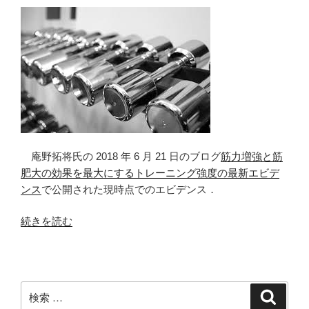
学
(4)
神
経
筋
接
合
部
に
庵野拓将氏の 2018 年 6 月 21 日のブログ
筋力増強と筋
お
肥大の効果を最大にするトレーニング強度の最新エビデ
け
ンス
で公開された現時点でのエビデンス．
る
脱
“低
続きを読む
分
強
極”
度
の
と
高
検
検
強
索
索: