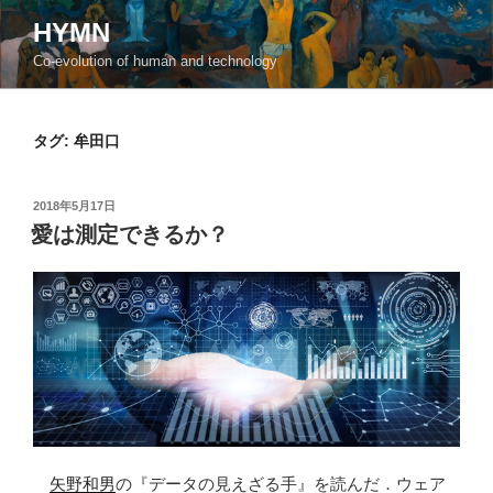
コ
HYMN
ン
Co-evolution of human and technology
テ
ン
ツ
タグ:
牟田口
へ
ス
キ
投
2018年5月17日
ッ
稿
愛は測定できるか？
日:
プ
矢野和男
の『データの見えざる手』を読んだ．ウェア