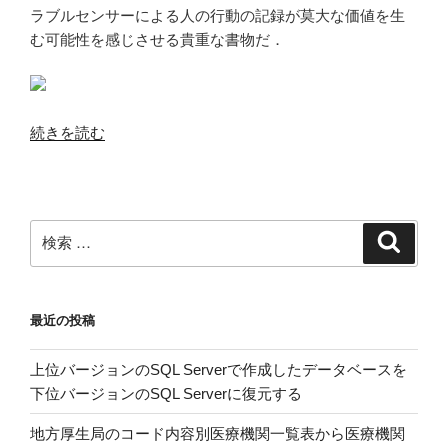
ラブルセンサーによる人の行動の記録が莫大な価値を生
む可能性を感じさせる貴重な書物だ．
“愛
続きを読む
は
測
定
で
検
検
き
索
索:
る
か？”
最近の投稿
の
上位バージョンのSQL Serverで作成したデータベースを
下位バージョンのSQL Serverに復元する
地方厚生局のコード内容別医療機関一覧表から医療機関