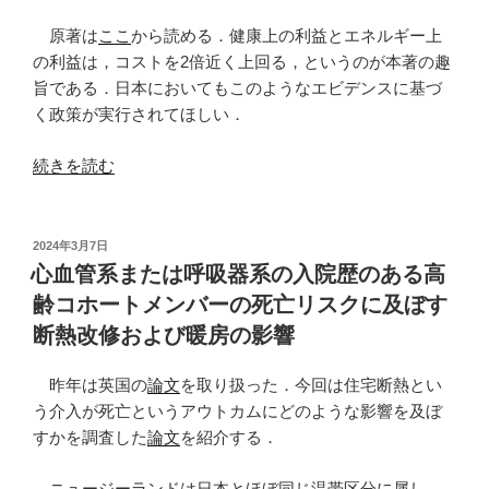
原著は
ここ
から読める．健康上の利益とエネルギー上
の利益は，コストを2倍近く上回る，というのが本著の趣
旨である．日本においてもこのようなエビデンスに基づ
く政策が実行されてほしい．
“既
続きを読む
存
住
宅
投
2024年3月7日
稿
の
心血管系または呼吸器系の入院歴のある高
日:
断
齢コホートメンバーの死亡リスクに及ぼす
熱
断熱改修および暖房の影響
化
が
昨年は英国の
論文
を取り扱った．今回は住宅断熱とい
健
う介入が死亡というアウトカムにどのような影響を及ぼ
康
すかを調査した
論文
を紹介する．
格
差
ニュージーランドは日本とほぼ同じ温帯区分に属し，