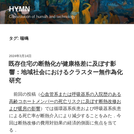
コ
HYMN
ン
Co-evolution of human and technology
テ
ン
ツ
タグ:
喘鳴
へ
ス
キ
投
2024年3月14日
ッ
稿
既存住宅の断熱化が健康格差に及ぼす影
日:
プ
響：地域社会におけるクラスター無作為化
研究
前回の投稿（
心血管系または呼吸器系の入院歴のある
高齢コホートメンバーの死亡リスクに及ぼす断熱改修お
よび暖房の影響
）では循環器系疾患および呼吸器系疾患
による死亡率が断熱介入により減少することをみた．今
回は断熱改修の費用対効果の経済的側面に焦点を当て
る．