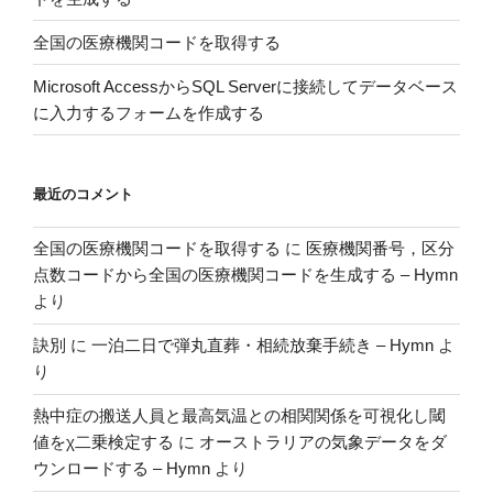
リ
ン
ス
全国の医療機関コードを取得する
の
ク
死
Microsoft AccessからSQL Serverに接続してデータベース
に
亡
に入力するフォームを作成する
及
率
ぼ
に
す
関
最近のコメント
断
す
熱
る
全国の医療機関コードを取得する
に
医療機関番号，区分
改
参
点数コードから全国の医療機関コードを生成する – Hymn
修
考
より
お
文
よ
献”
訣別
に
一泊二日で弾丸直葬・相続放棄手続き – Hymn
よ
び
の
り
暖
房
熱中症の搬送人員と最高気温との相関関係を可視化し閾
の
値をχ二乗検定する
に
オーストラリアの気象データをダ
影
ウンロードする – Hymn
より
響”