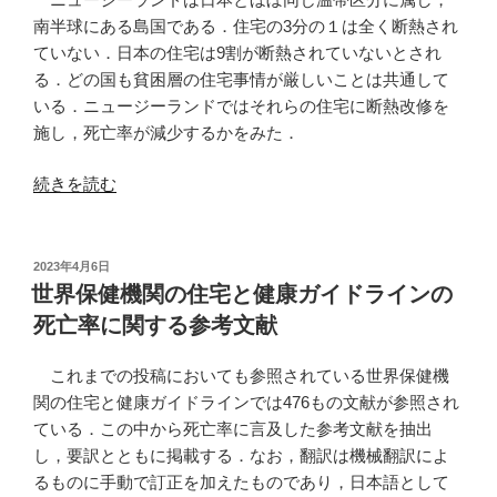
に
南半球にある島国である．住宅の3分の１は全く断熱され
及
ていない．日本の住宅は9割が断熱されていないとされ
ぼ
る．どの国も貧困層の住宅事情が厳しいことは共通して
す
いる．ニュージーランドではそれらの住宅に断熱改修を
影
施し，死亡率が減少するかをみた．
響：
地
“心
続きを読む
域
血
社
管
会
系
投
2023年4月6日
に
稿
ま
世界保健機関の住宅と健康ガイドラインの
日:
お
た
死亡率に関する参考文献
け
は
る
呼
これまでの投稿においても参照されている世界保健機
ク
吸
関の住宅と健康ガイドラインでは476もの文献が参照され
ラ
器
ている．この中から死亡率に言及した参考文献を抽出
ス
系
し，要訳とともに掲載する．なお，翻訳は機械翻訳によ
タ
の
るものに手動で訂正を加えたものであり，日本語として
ー