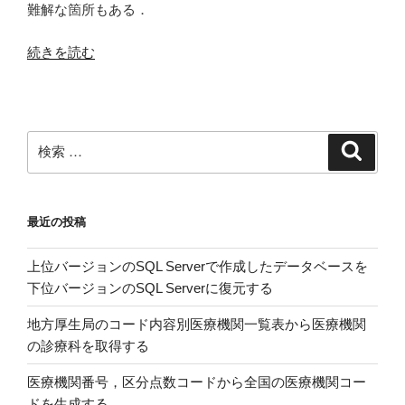
入
難解な箇所もある．
無
院
作
歴
“世
続きを読む
為
の
界
化
あ
保
研
る
健
究”
高
機
検
検
の
齢
関
索
索:
コ
の
ホ
住
ー
最近の投稿
宅
ト
と
メ
上位バージョンのSQL Serverで作成したデータベースを
健
ン
下位バージョンのSQL Serverに復元する
康
バ
ガ
地方厚生局のコード内容別医療機関一覧表から医療機関
ー
イ
の診療科を取得する
の
ド
死
ラ
医療機関番号，区分点数コードから全国の医療機関コー
亡
イ
ドを生成する