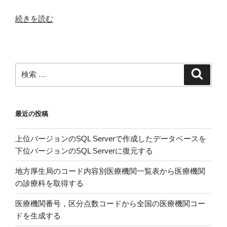
ー
タ
“Ubuntu
続きを読む
を
Server
読
16.04.6
み
LTS
込
を
検
検
む”
イ
索
索:
の
ン
ス
最近の投稿
ト
ー
上位バージョンのSQL Serverで作成したデータベースを
ル
下位バージョンのSQL Serverに復元する
す
る”
地方厚生局のコード内容別医療機関一覧表から医療機関
の
の診療科を取得する
医療機関番号，区分点数コードから全国の医療機関コー
ドを生成する