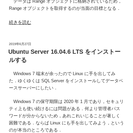
データは Range オブジェクトに格納されているため，
Range オブジェクトを取得するのが当面の目標となる．
“EXCEL
続きを読む
VBA
で
フ
投
2019年6月27日
稿
ォ
Ubuntu Server 16.04.6 LTS をインストー
日:
ル
ルする
ダ
内
Windows 7 端末が余ったので Linux に手を出してみ
の
た．ゆくゆくは SQL Server をインストールしてデータベ
ブ
ースサーバーにしたい．
ッ
ク
Windows 7 の保守期限は 2020 年 1 月であり，セキュリ
を
ティ上も使い続けるには問題がある．何より管理者パス
開
ワードが分からないため，あれこれいじることが著しく
き
困難である．ならば Linux にも手を出してみよう，という
デ
のが本当のところである．