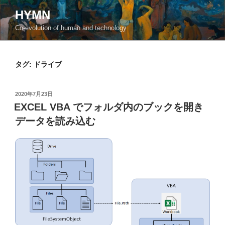
コ
HYMN
ン
Co-evolution of human and technology
テ
ン
ツ
タグ:
ドライブ
へ
ス
キ
投
2020年7月23日
ッ
稿
EXCEL VBA でフォルダ内のブックを開き
日:
プ
データを読み込む