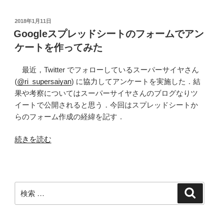
で
条
投
2018年1月11日
稿
件
Googleスプレッドシートのフォームでアン
日:
分
ケートを作ってみた
岐
す
最近，Twitter でフォローしているスーパーサイヤさん
る
(
@ri_supersaiyan
) に協力してアンケートを実施した．結
ア
果や考察についてはスーパーサイヤさんのブログなりツ
ン
イートで公開されると思う．今回はスプレッドシートか
ケ
らのフォーム作成の経緯を記す．
ー
ト
“Google
続きを読む
を
ス
作
プ
成
レ
す
ッ
検
検
る”
ド
索
索:
の
シ