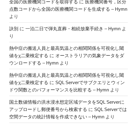
全国の医療機関コードを取得する
に
医療機関番号，区分
の
点数コードから全国の医療機関コードを生成する – Hymn
より
訣別
に
一泊二日で弾丸直葬・相続放棄手続き – Hymn
よ
り
熱中症の搬送人員と最高気温との相関関係を可視化し閾
値をχ二乗検定する
に
オーストラリアの気象データをダ
ウンロードする – Hymn
より
熱中症の搬送人員と最高気温との相関関係を可視化し閾
値をχ二乗検定する
に
SQL Serverでサブクエリとウィン
ドウ関数とのパフォーマンスを比較する – Hymn
より
国土数値情報の洪水浸水想定区域データをSQL Serverに
アップロードし郵便番号から検索する
に
SQL Serverでは
空間データの統計情報を作成できない – Hymn
より