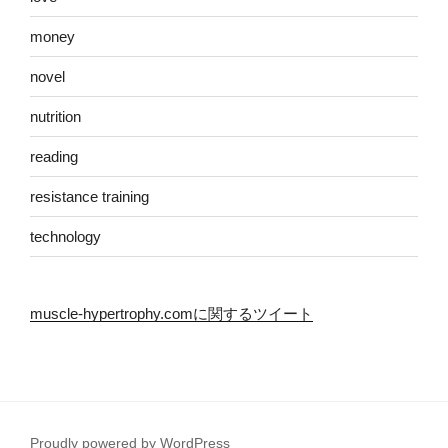
money
novel
nutrition
reading
resistance training
technology
muscle-hypertrophy.comに関するツイート
Proudly powered by WordPress