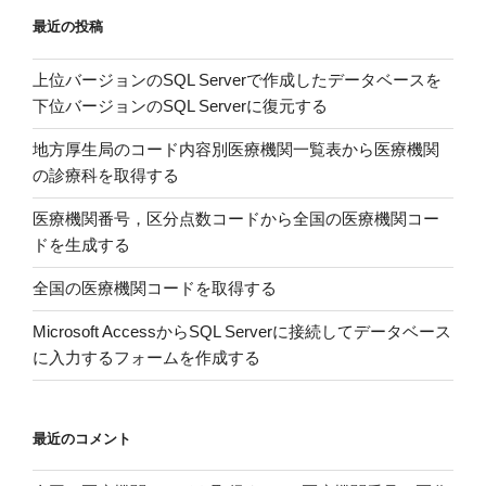
ー
最近の投稿
ト
の
上位バージョンのSQL Serverで作成したデータベースを
フ
下位バージョンのSQL Serverに復元する
ォ
ー
地方厚生局のコード内容別医療機関一覧表から医療機関
ム
の診療科を取得する
で
ア
医療機関番号，区分点数コードから全国の医療機関コー
ン
ドを生成する
ケ
全国の医療機関コードを取得する
ー
ト
Microsoft AccessからSQL Serverに接続してデータベース
を
に入力するフォームを作成する
作
っ
て
最近のコメント
み
た”