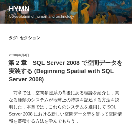
コ
HYMN
ン
Co-evolution of human and technology
テ
ン
ツ
タグ:
セクション
へ
ス
キ
投
2020年6月4日
ッ
稿
第 2 章 SQL Server 2008 で空間データを
日:
プ
実装する (Beginning Spatial with SQL
Server 2008)
前章では，空間参照系の背後にある理論を紹介し，異
なる種類のシステムが地球上の特徴を記述する方法を説
明した．本章では，これらのシステムを適用して SQL
Server 2008 における新しい空間データ型を使って空間情
報を蓄積する方法を学んでもらう．