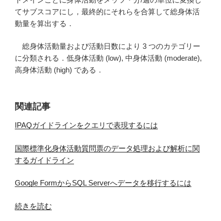
の
てサブスコアにし，最終的にそれらを合算して総身体活
動量を算出する．
総身体活動量および活動日数により 3 つのカテゴリー
に分類される．低身体活動 (low), 中身体活動 (moderate),
高身体活動 (high) である．
関連記事
IPAQガイドラインをクエリで表現するには
国際標準化身体活動質問票のデータ処理および解析に関
するガイドライン
Google FormからSQL Serverへデータを移行するには
“Google
続きを読む
Form