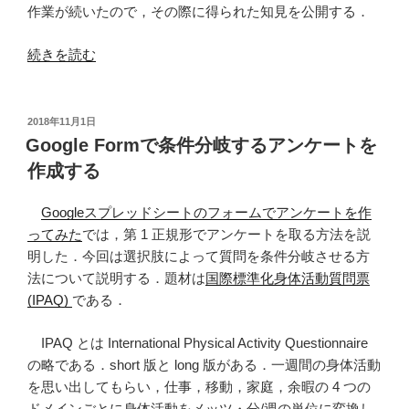
作業が続いたので，その際に得られた知見を公開する．
with
SQL
“Google
続きを読む
Server
Form
2008)”
か
の
ら
投
2018年11月1日
稿
SQL
Google Formで条件分岐するアンケートを
日:
Server
作成する
へ
デ
Googleスプレッドシートのフォームでアンケートを作
ー
ってみた
では，第 1 正規形でアンケートを取る方法を説
タ
明した．今回は選択肢によって質問を条件分岐させる方
を
法について説明する．題材は
国際標準化身体活動質問票
移
(IPAQ)
である．
行
す
IPAQ とは International Physical Activity Questionnaire
る
の略である．short 版と long 版がある．一週間の身体活動
に
を思い出してもらい，仕事，移動，家庭，余暇の 4 つの
は”
ドメインごとに身体活動をメッツ・分/週の単位に変換し