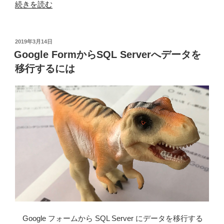
“第
続きを読む
2
章
SQL
投
2019年3月14日
稿
Server
Google FormからSQL Serverへデータを
日:
2008
移行するには
で
空
間
デ
ー
タ
を
実
装
す
る
(Beginning
Google フォームから SQL Server にデータを移行する
Spatial