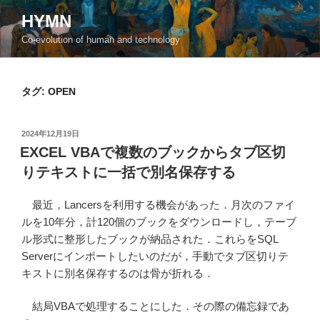
コ
HYMN
ン
Co-evolution of human and technology
テ
ン
ツ
タグ:
OPEN
へ
ス
キ
投
2024年12月19日
ッ
稿
EXCEL VBAで複数のブックからタブ区切
日:
プ
りテキストに一括で別名保存する
最近，Lancersを利用する機会があった．月次のファイ
ルを10年分，計120個のブックをダウンロードし，テーブ
ル形式に整形したブックが納品された．これらをSQL
Serverにインポートしたいのだが，手動でタブ区切りテ
キストに別名保存するのは骨が折れる．
結局VBAで処理することにした．その際の備忘録であ