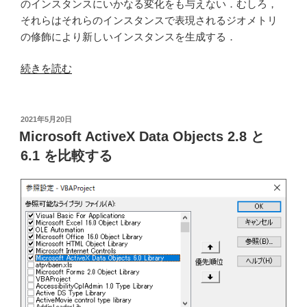
のインスタンスにいかなる変化をも与えない．むしろ，
それらはそれらのインスタンスで表現されるジオメトリ
の修飾により新しいインスタンスを生成する．
“第
続きを読む
12
章
空
投
2021年5月20日
稿
間
Microsoft ActiveX Data Objects 2.8 と
日:
オ
6.1 を比較する
ブ
ジ
ェ
ク
ト
を
修
飾
す