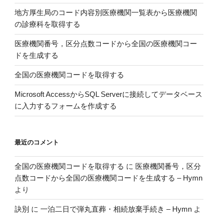
を
地方厚生局のコード内容別医療機関一覧表から医療機関
開
の診療科を取得する
き
デ
医療機関番号，区分点数コードから全国の医療機関コー
ー
ドを生成する
タ
全国の医療機関コードを取得する
を
読
Microsoft AccessからSQL Serverに接続してデータベース
み
に入力するフォームを作成する
込
む”
の
最近のコメント
全国の医療機関コードを取得する
に
医療機関番号，区分
点数コードから全国の医療機関コードを生成する – Hymn
より
訣別
に
一泊二日で弾丸直葬・相続放棄手続き – Hymn
よ