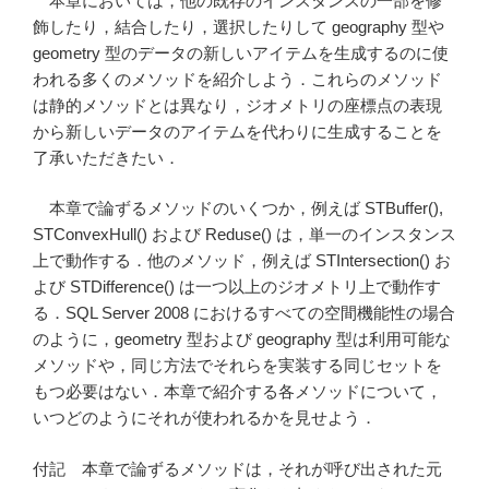
本章においては，他の既存のインスタンスの一部を修
キ
飾したり，結合したり，選択したりして geography 型や
ス
geometry 型のデータの新しいアイテムを生成するのに使
ト
われる多くのメソッドを紹介しよう．これらのメソッド
に
は静的メソッドとは異なり，ジオメトリの座標点の表現
一
から新しいデータのアイテムを代わりに生成することを
括
了承いただきたい．
で
別
本章で論ずるメソッドのいくつか，例えば STBuffer(),
名
STConvexHull() および Reduse() は，単一のインスタンス
保
上で動作する．他のメソッド，例えば STIntersection() お
存
よび STDifference() は一つ以上のジオメトリ上で動作す
す
る．SQL Server 2008 におけるすべての空間機能性の場合
る”
のように，geometry 型および geography 型は利用可能な
の
メソッドや，同じ方法でそれらを実装する同じセットを
もつ必要はない．本章で紹介する各メソッドについて，
いつどのようにそれが使われるかを見せよう．
付記 本章で論ずるメソッドは，それが呼び出された元