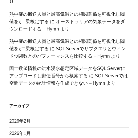
り
熱中症の搬送人員と最高気温との相関関係を可視化し閾
値をχ二乗検定する
に
オーストラリアの気象データをダ
ウンロードする – Hymn
より
熱中症の搬送人員と最高気温との相関関係を可視化し閾
値をχ二乗検定する
に
SQL Serverでサブクエリとウィン
ドウ関数とのパフォーマンスを比較する – Hymn
より
国土数値情報の洪水浸水想定区域データをSQL Serverに
アップロードし郵便番号から検索する
に
SQL Serverでは
空間データの統計情報を作成できない – Hymn
より
アーカイブ
2026年2月
2026年1月