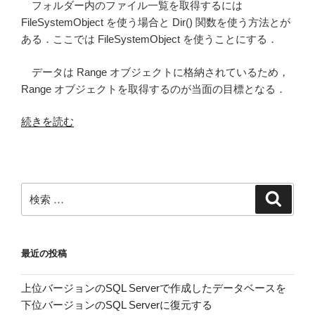
フォルダー内のファイル一覧を取得するには
FileSystemObject を使う場合と Dir() 関数を使う方法とが
ある．ここでは FileSystemObject を使うことにする．
データは Range オブジェクトに格納されているため，
Range オブジェクトを取得するのが当面の目標となる．
“EXCEL
続きを読む
VBA
で
フ
ォ
検
検
ル
索
索:
ダ
内
最近の投稿
の
ブ
上位バージョンのSQL Serverで作成したデータベースを
ッ
下位バージョンのSQL Serverに復元する
ク