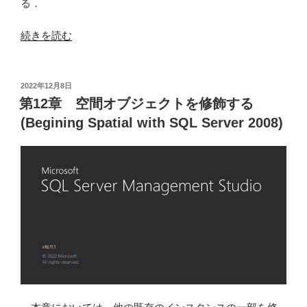
る．
“EXCEL
続きを読む
VBA
で
複
投
2022年12月8日
稿
数
第12章 空間オブジェクトを修飾する
日:
の
(Begining Spatial with SQL Server 2008)
ブ
ッ
ク
か
ら
タ
ブ
区
切
り
テ