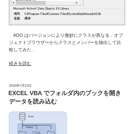
る
(Begining
Spatial
with
SQL
ADO はバージョンにより微妙にクラスが異なる．オブ
Server
ジェクトブラウザーからクラスとメンバーを抽出して比
2008)”
較してみた．
の
“Microsoft
続きを読む
ActiveX
Data
Objects
投
2020年7月23日
稿
2.8
EXCEL VBA でフォルダ内のブックを開き
日:
と
データを読み込む
6.1
を
比
較