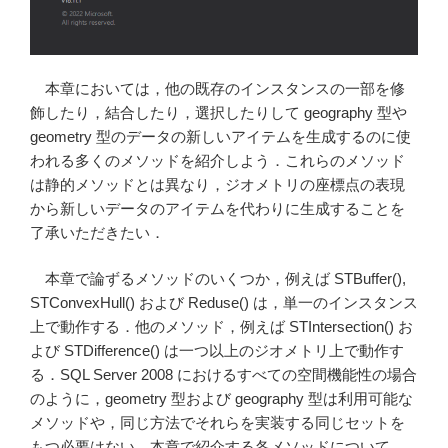
る
(Begining
Spatial
with
本章においては，他の既存のインスタンスの一部を修
SQL
飾したり，結合したり，選択したりして geography 型や
Server
geometry 型のデータの新しいアイテムを生成するのに使
2008)”
われる多くのメソッドを紹介しよう．これらのメソッド
の
は静的メソッドとは異なり，ジオメトリの座標点の表現
から新しいデータのアイテムを代わりに生成することを
了承いただきたい．
本章で論ずるメソッドのいくつか，例えば STBuffer(),
STConvexHull() および Reduse() は，単一のインスタンス
上で動作する．他のメソッド，例えば STIntersection() お
よび STDifference() は一つ以上のジオメトリ上で動作す
る．SQL Server 2008 におけるすべての空間機能性の場合
のように，geometry 型および geography 型は利用可能な
メソッドや，同じ方法でそれらを実装する同じセットを
もつ必要はない．本章で紹介する各メソッドについて，