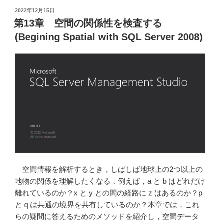
ジ
投
2022年12月15日
稿
オ
第13章 空間の関係性を検査する
日:
コ
(Begining Spatial with SQL Server 2008)
ー
デ
ィ
ン
グ
(Beginning
Spatial
with
SQL
Server
2008)”
空間情報を解析するとき，しばしば地球上の2つ以上の
の
地物の関係を理解したくなる．例えば，a と b はどれだけ
離れているのか？x と y との間の経路に z はあるのか？p
と q は共通の境界を共有しているのか？本章では，これ
らの疑問に答えるためのメソッドを紹介し，空間データ