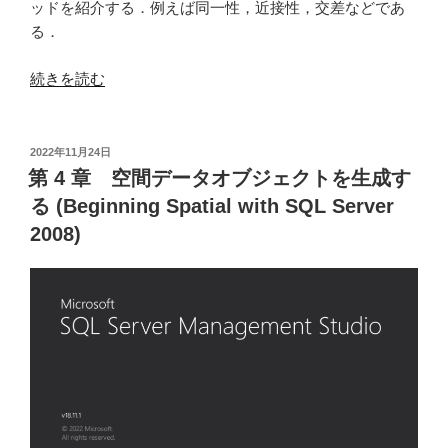
ッドを紹介する．例えば同一性，近接性，交差などであ
る．
“第
続きを読む
11
章
空
投
2022年11月24日
稿
間
第 4 章 空間データオブジェクトを生成す
日:
オ
る (Beginning Spatial with SQL Server
ブ
2008)
ジ
ェ
ク
ト
の
プ
ロ
パ
テ