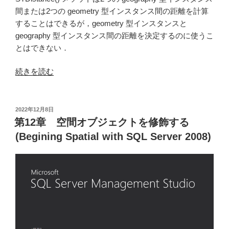
間または2つの geometry 型インスタンス間の距離を計算
することはできるが，geometry 型インスタンスと
geography 型インスタンス間の距離を決定するのに使うこ
とはできない．
“第
続きを読む
13
章
空
投
2022年12月8日
稿
間
第12章 空間オブジェクトを修飾する
日:
の
(Begining Spatial with SQL Server 2008)
関
係
性
を
検
査
す