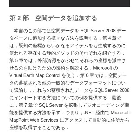
ィ
を
第 2 部 空間データを追加する
検
査
本書のこの部では空間データを SQL Server 2008 デー
す
タベースに追加する様々な方法を説明する．第 4 章で
る
は，既知の座標からいかなるアイテムをも生成するのに
(Begining
使われる存在する静的メソッドのそれぞれを紹介する．
Spatial
第 5 章では，外部資源をかぶせてそれらの座標を派生さ
with
せるのを助けるための技術を解説する．Microsoft の
SQL
Virtual Earth Map Control を使う．第 6 章では，空間デー
Server
タの蓄積される他の一般的なデータフォーマットについ
2008)”
て議論し，これらの蓄積されたデータを SQL Server 2008
の
にインポートする方法についての例を提供する．最後
に，第 7 章で SQL Server を拡張してジオコーディング機
能を提供する方法を示す．つまり，.NET 経由で Microsoft
MapPoint Web Services にアクセスして自動的に住所から
座標を取得することである．