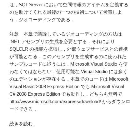
は，SQL Server において空間情報のアイテムを定義する
のを助けてくれる最後の一つの技術について考察しよ
う．ジオコーディングである．
注意 本章で議論しているジオコーディングの方法は
.NET アセンブリの生成を必要とする．それにより
SQLCLR の機能を拡張し，外部ウェブサービスとの連携
が可能となる．このアセンブリを生成するのに使われた
サンプルコードに従うには，Microsoft Visual Studio を使
わなくてはならない．使用可能な Visual Studio には多く
のエディションが存在する．本章でのコードは Microsoft
Visual Basic 2008 Express Edition でも Microsoft Visual
C# 2008 Express Edition でも動作し，どちらも無料で
http://www.microsoft.com/express/download/ からダウンロ
ードできる．
“第
続きを読む
7
章