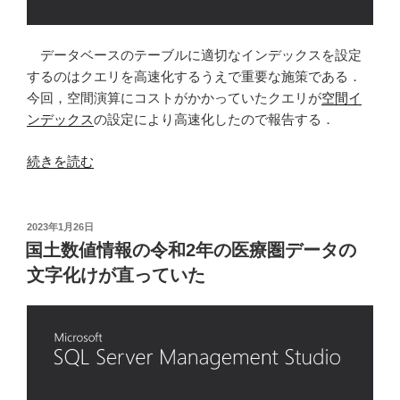
データベースのテーブルに適切なインデックスを設定
するのはクエリを高速化するうえで重要な施策である．
今回，空間演算にコストがかかっていたクエリが
空間イ
ンデックス
の設定により高速化したので報告する．
“SQL
続きを読む
Server
で
空
投
2023年1月26日
稿
間
国土数値情報の令和2年の医療圏データの
日:
イ
文字化けが直っていた
ン
デ
ッ
ク
ス
を