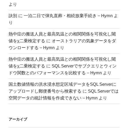
より
訣別
に
一泊二日で弾丸直葬・相続放棄手続き – Hymn
よ
り
熱中症の搬送人員と最高気温との相関関係を可視化し閾
値をχ二乗検定する
に
オーストラリアの気象データをダ
ウンロードする – Hymn
より
熱中症の搬送人員と最高気温との相関関係を可視化し閾
値をχ二乗検定する
に
SQL Serverでサブクエリとウィン
ドウ関数とのパフォーマンスを比較する – Hymn
より
国土数値情報の洪水浸水想定区域データをSQL Serverに
アップロードし郵便番号から検索する
に
SQL Serverでは
空間データの統計情報を作成できない – Hymn
より
アーカイブ