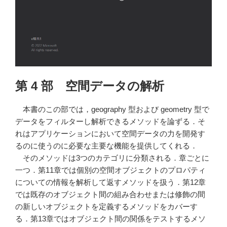
を
修
飾
す
る
(Begining
Spatial
第 4 部 空間データの解析
with
SQL
本書のこの部では，geography 型および geometry 型で
Server
データをフィルターし解析できるメソッドを論ずる．そ
2008)”
れはアプリケーションにおいて空間データの力を開発す
の
るのに使うのに必要な主要な機能を提供してくれる．
そのメソッドは3つのカテゴリに分類される．章ごとに
一つ．第11章では個別の空間オブジェクトのプロパティ
についての情報を解析して返すメソッドを扱う．第12章
では既存のオブジェクト間の組み合わせまたは修飾の間
の新しいオブジェクトを定義するメソッドをカバーす
る．第13章ではオブジェクト間の関係をテストするメソ