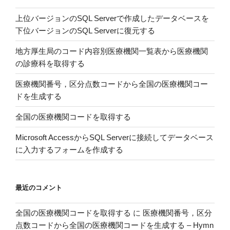
区
上位バージョンのSQL Serverで作成したデータベースを
域
下位バージョンのSQL Serverに復元する
デ
ー
地方厚生局のコード内容別医療機関一覧表から医療機関
タ
の診療科を取得する
を
医療機関番号，区分点数コードから全国の医療機関コー
ア
ドを生成する
ッ
プ
全国の医療機関コードを取得する
ロ
ー
Microsoft AccessからSQL Serverに接続してデータベース
ド
に入力するフォームを作成する
す
る”
の
最近のコメント
全国の医療機関コードを取得する
に
医療機関番号，区分
点数コードから全国の医療機関コードを生成する – Hymn