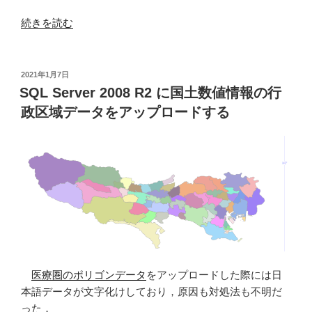
2008)”
“経
続きを読む
の
度・
緯
度
投
2021年1月7日
稿
か
SQL Server 2008 R2 に国土数値情報の行
日:
ら
政区域データをアップロードする
Point
ジ
オ
メ
ト
リ
を
SQL
Server
で
医療圏のポリゴンデータ
をアップロードした際には日
生
本語データが文字化けしており，原因も対処法も不明だ
成
った．