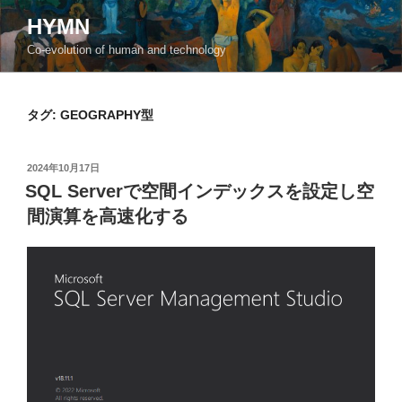
コ
HYMN
ン
Co-evolution of human and technology
テ
ン
ツ
タグ:
GEOGRAPHY型
へ
ス
キ
投
2024年10月17日
ッ
稿
SQL Serverで空間インデックスを設定し空
日:
プ
間演算を高速化する