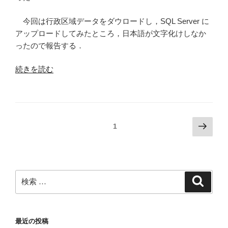
す
る”
今回は行政区域データをダウロードし，SQL Server に
の
アップロードしてみたところ，日本語が文字化けしなか
ったので報告する．
“SQL
続きを読む
Server
2008
R2
に
投
次
ページ
1
国
の
稿
土
ペ
の
数
ー
ペ
値
ジ
検
情
検
ー
索
索:
報
ジ
の
送
行
最近の投稿
り
政