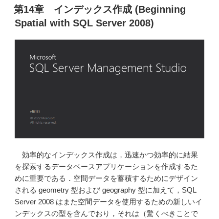
稿
情
第14章 インデックス作成 (Beginning
日:
報
Spatial with SQL Server 2008)
の
令
和
2
年
の
医
療
圏
デ
ー
効率的なインデックス作成は，迅速かつ効率的に結果
タ
を探索するデータベースアプリケーションを作成するた
の
めに重要である．空間データを蓄積するためにデザイン
文
される geometry 型および geography 型に加えて，SQL
字
Server 2008 はまた空間データを使用するための新しいイ
化
ンデックスの型を含んでおり，それは（驚くべきことで
け