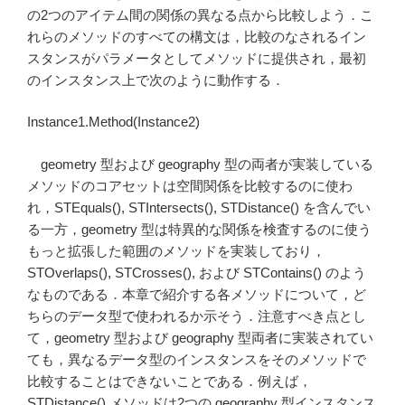
の2つのアイテム間の関係の異なる点から比較しよう．こ
れらのメソッドのすべての構文は，比較のなされるイン
スタンスがパラメータとしてメソッドに提供され，最初
のインスタンス上で次のように動作する．
Instance1.Method(Instance2)
geometry 型および geography 型の両者が実装している
メソッドのコアセットは空間関係を比較するのに使わ
れ，STEquals(), STIntersects(), STDistance() を含んでい
る一方，geometry 型は特異的な関係を検査するのに使う
もっと拡張した範囲のメソッドを実装しており，
STOverlaps(), STCrosses(), および STContains() のよう
なものである．本章で紹介する各メソッドについて，ど
ちらのデータ型で使われるか示そう．注意すべき点とし
て，geometry 型および geography 型両者に実装されてい
ても，異なるデータ型のインスタンスをそのメソッドで
比較することはできないことである．例えば，
STDistance() メソッドは2つの geography 型インスタンス