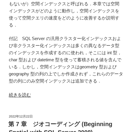
もないが）空間インデックスと呼ばれる．本章では空間
が
インデックスがどのように動作し，空間インデックスを
直
使って空間クエリの速度をどのように改善するか説明す
っ
る．
て
い
付記 SQL Server の汎用クラスター化インデックスおよ
た”
び非クラスター化インデックスは多くの異なるデータ型
の
のインデックスを作成するのに使われ，そこには int 型，
char 型および datetime 型を使って蓄積される値を含んで
いる．しかし，空間インデックスはgeometry 型および
geography 型の列の上でしか作成されず，これらのデータ
型の列にのみ空間インデックスは追加できる．
“第
続きを読む
14
章
イ
投
2022年12月22日
稿
ン
第 7 章 ジオコーディング (Beginning
日:
デ