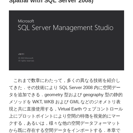
Spatial with SQL Server 2008)
ッ
ク
ス
作
成
(Beginning
Spatial
with
SQL
Server
2008)”
これまで数章にわたって，多くの異なる技術を紹介し
の
てきた．その技術により SQL Server 2008 内に空間デー
タを追加できる．geometry 型および geography 型の静的
メソッドを WKT, WKB および GML などのジオメトリ表
現と共に直接使用する，Virtual Earth ウェブコントロール
上にプロットポイントにより空間の特徴を視覚的にマー
クする，あるいは，様々な他の空間データフォーマット
から既に存在する空間データをインポートする．本章で