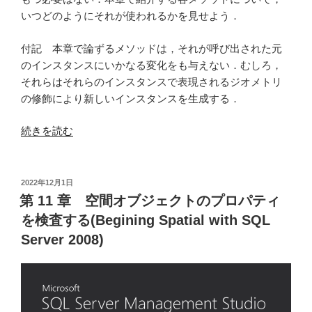
いつどのようにそれが使われるかを見せよう．
付記 本章で論ずるメソッドは，それが呼び出された元
のインスタンスにいかなる変化をも与えない．むしろ，
それらはそれらのインスタンスで表現されるジオメトリ
の修飾により新しいインスタンスを生成する．
“第
続きを読む
12
章
空
投
2022年12月1日
稿
間
第 11 章 空間オブジェクトのプロパティ
日:
オ
を検査する(Begining Spatial with SQL
ブ
Server 2008)
ジ
ェ
ク
ト