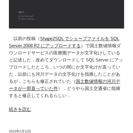
設
定
し
空
間
以前の投稿（
Shape2SQL でシェープファイルを SQL
演
Server 2008 R2 にアップロードする
）で国土数値情報ダ
算
ウンロードサービスの医療圏データが文字化けしている
を
と記述した．改めてダウンロードして SQL Server にアッ
高
プロードしたところ，いつの間にか文字化けが直ってい
速
た．以前にも河川データの文字化けを指摘したことがあ
化
るが，こちらも修正されていた（
国土数値情報の河川デ
す
ータが一部直っていた件
）．どうやら国土交通省に指摘
る”
すると修正してくれるらしい．
の
“国
続きを読む
土
数
値
投
2023年1月12日