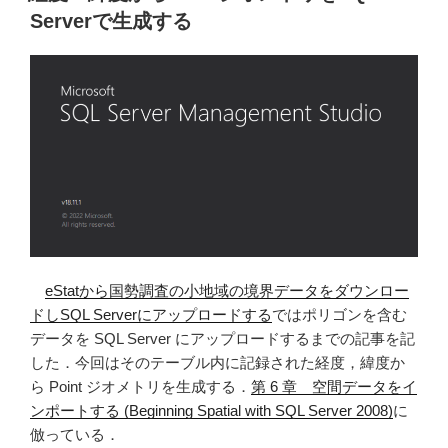
日:
デ
Serverで生成する
ー
タ
オ
ブ
ジ
ェ
ク
ト
を
生
成
eStatから国勢調査の小地域の境界データをダウンロー
す
ドしSQL Serverにアップロードする
ではポリゴンを含む
る
データを SQL Server にアップロードするまでの記事を記
(Beginning
した．今回はそのテーブル内に記録された経度，緯度か
Spatial
ら Point ジオメトリを生成する．
第 6 章 空間データをイ
with
ンポートする (Beginning Spatial with SQL Server 2008)
に
SQL
倣っている．
Server