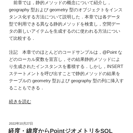
前章では，静的メソッドの概念について紹介し，
geography 型および geometry 型のオブジェクトをインス
タンス化する方法について説明した．本章では各データ
型で利用できる異なる静的メソッドを検査し，空間デー
タの新しいアイテムを生成するのに使われる方法につい
て比較する．
注記 本章でのほとんどのコードサンプルは，@Point な
どのローカル変数を宣言し，その結果静的メソッドによ
り生成されたインスタンスを蓄積する．しかし，INSERT
ステートメントを呼び出すことで静的メソッドの結果を
テーブルの geometry 型および geography 型の列に挿入す
ることもできる．
“第
続きを読む
4
章
空
投
2022年10月27日
稿
間
経度・緯度からPointジオメトリをSQL