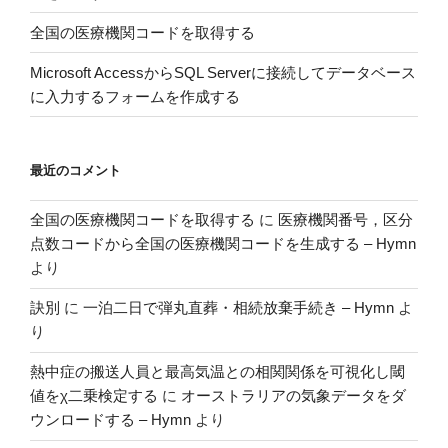
キ
全国の医療機関コードを取得する
ス
ト
Microsoft AccessからSQL Serverに接続してデータベース
に
に入力するフォームを作成する
一
括
で
最近のコメント
別
名
全国の医療機関コードを取得する
に
医療機関番号，区分
保
点数コードから全国の医療機関コードを生成する – Hymn
存
より
す
る”
訣別
に
一泊二日で弾丸直葬・相続放棄手続き – Hymn
よ
の
り
熱中症の搬送人員と最高気温との相関関係を可視化し閾
値をχ二乗検定する
に
オーストラリアの気象データをダ
ウンロードする – Hymn
より