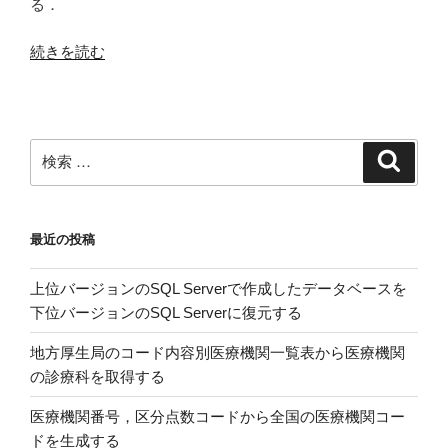
る．
“EXCEL
続きを読む
VBA
で
複
数
検
検
の
索
索:
ブ
ッ
最近の投稿
ク
か
上位バージョンのSQL Serverで作成したデータベースを
ら
下位バージョンのSQL Serverに復元する
タ
ブ
地方厚生局のコード内容別医療機関一覧表から医療機関
区
の診療科を取得する
切
り
医療機関番号，区分点数コードから全国の医療機関コー
テ
ドを生成する