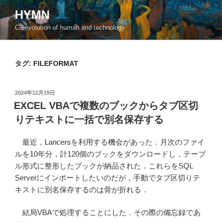
コ
HYMN
ン
Co-evolution of human and technology
テ
ン
ツ
タグ:
FILEFORMAT
へ
ス
キ
投
2024年12月19日
ッ
稿
EXCEL VBAで複数のブックからタブ区切
日:
プ
りテキストに一括で別名保存する
最近，Lancersを利用する機会があった．月次のファイ
ルを10年分，計120個のブックをダウンロードし，テーブ
ル形式に整形したブックが納品された．これらをSQL
Serverにインポートしたいのだが，手動でタブ区切りテ
キストに別名保存するのは骨が折れる．
結局VBAで処理することにした．その際の備忘録であ