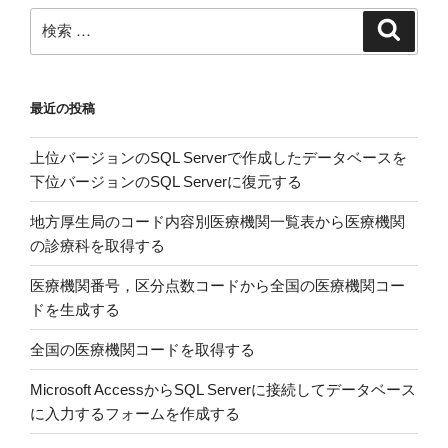
が…”
間
検
検
の
デ
索
索:
ー
タ
最近の投稿
を
イ
上位バージョンのSQL Serverで作成したデータベースを
ン
下位バージョンのSQL Serverに復元する
ポ
ー
地方厚生局のコード内容別医療機関一覧表から医療機関
ト
の診療科を取得する
す
る
医療機関番号，区分点数コードから全国の医療機関コー
(Beginning
ドを生成する
Spatial
全国の医療機関コードを取得する
with
SQL
Microsoft AccessからSQL Serverに接続してデータベース
Server
に入力するフォームを作成する
2008)”
の