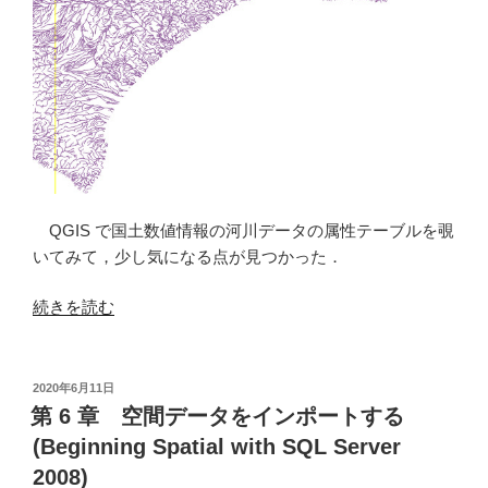
QGIS で国土数値情報の河川データの属性テーブルを覗
いてみて，少し気になる点が見つかった．
“国
続きを読む
土
数
値
投
2020年6月11日
稿
情
第 6 章 空間データをインポートする
日:
報
(Beginning Spatial with SQL Server
の
2008)