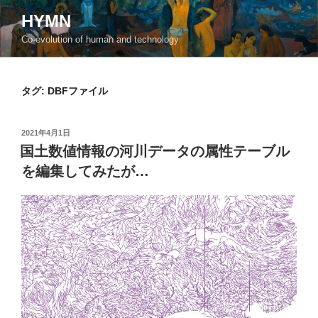
コ
HYMN
ン
Co-evolution of human and technology
テ
ン
ツ
タグ:
DBFファイル
へ
ス
キ
投
2021年4月1日
ッ
稿
国土数値情報の河川データの属性テーブル
日:
プ
を編集してみたが…