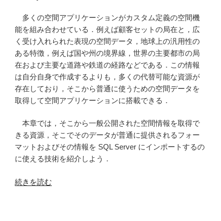
河
川
多くの空間アプリケーションがカスタム定義の空間機
デ
能を組み合わせている．例えば顧客セットの局在と，広
ー
く受け入れられた表現の空間データ，地球上の汎用性の
タ
ある特徴，例えば国や州の境界線，世界の主要都市の局
の
在および主要な道路や鉄道の経路などである．この情報
属
は自分自身で作成するよりも，多くの代替可能な資源が
性
存在しており，そこから普通に使うための空間データを
テ
取得して空間アプリケーションに搭載できる．
ー
ブ
本章では，そこから一般公開された空間情報を取得で
ル
きる資源，そこでそのデータが普通に提供されるフォー
を
マットおよびその情報を SQL Server にインポートするの
編
に使える技術を紹介しよう．
集
し
“第
続きを読む
て
6
み
章
た
空