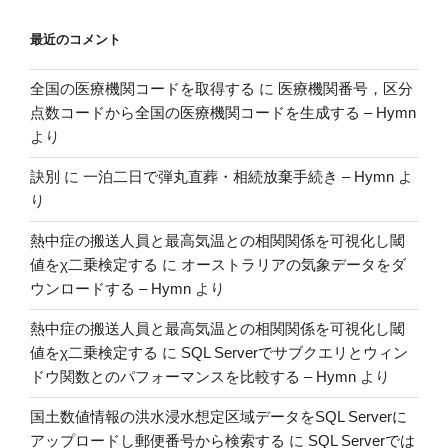
最近のコメント
全国の医療機関コードを取得する
に
医療機関番号，区分
点数コードから全国の医療機関コードを生成する – Hymn
より
訣別
に
一泊二日で弾丸直葬・相続放棄手続き – Hymn
よ
り
熱中症の搬送人員と最高気温との相関関係を可視化し閾
値をχ二乗検定する
に
オーストラリアの気象データをダ
ウンロードする – Hymn
より
熱中症の搬送人員と最高気温との相関関係を可視化し閾
値をχ二乗検定する
に
SQL Serverでサブクエリとウィン
ドウ関数とのパフォーマンスを比較する – Hymn
より
国土数値情報の洪水浸水想定区域データをSQL Serverに
アップロードし郵便番号から検索する
に
SQL Serverでは