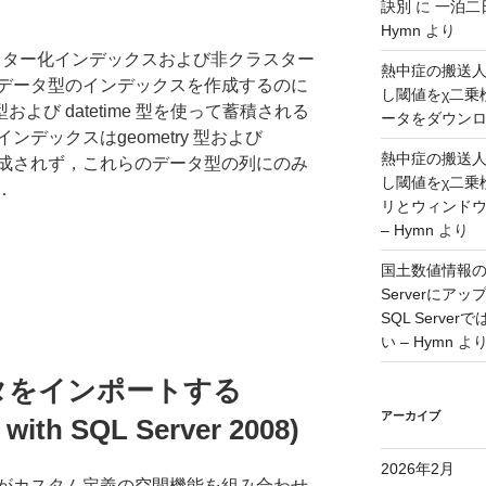
訣別
に
一泊二
Hymn
より
用クラスター化インデックスおよび非クラスター
熱中症の搬送
データ型のインデックスを作成するのに
し閾値をχ二乗
 型および datetime 型を使って蓄積される
ータをダウンロー
デックスはgeometry 型および
熱中症の搬送
しか作成されず，これらのデータ型の列にのみ
し閾値をχ二乗
．
リとウィンド
– Hymn
より
国土数値情報の
Serverに
SQL Serv
い – Hymn
よ
ータをインポートする
アーカイブ
 with SQL Server 2008)
2026年2月
がカスタム定義の空間機能を組み合わせ