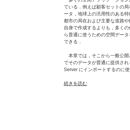
成
ている．例えば顧客セットの局
(Beginning
ータ，地球上の汎用性のある特
Spatial
都市の局在および主要な道路や
with
自身で作成するよりも，多くの
SQL
ら普通に使うための空間データ
Server
できる．
2008)”
の
本章では，そこから一般公開
でそのデータが普通に提供される
Server にインポートするの
“第
続きを読む
6
章
空
間
デ
ー