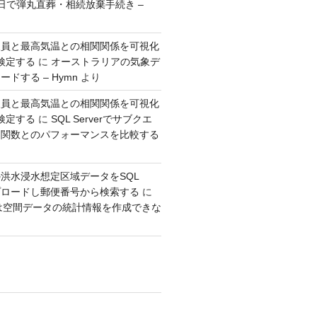
日で弾丸直葬・相続放棄手続き –
人員と最高気温との相関関係を可視化
検定する
に
オーストラリアの気象デ
ドする – Hymn
より
人員と最高気温との相関関係を可視化
検定する
に
SQL Serverでサブクエ
ウ関数とのパフォーマンスを比較する
洪水浸水想定区域データをSQL
アップロードし郵便番号から検索する
に
erでは空間データの統計情報を作成できな
り