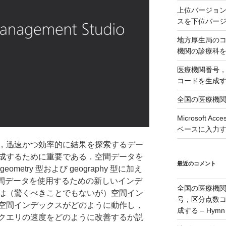
上位バージョンの
スを下位バージョ
地方厚生局の
機関の診療科
医療機関番号
コードを生成
全国の医療機
Microsoft 
ベースに入力
，迅速かつ効率的に結果を探索するデー
成するために重要である．空間データを
最近のコメント
etry 型および geography 型に加え
 はまた空間データを使用するための新しいインデ
全国の医療機
は（驚くべきことでもないが）空間イン
号，区分点数
空間インデックスがどのように動作し，
成する – Hymn
クエリの速度をどのように改善するか説