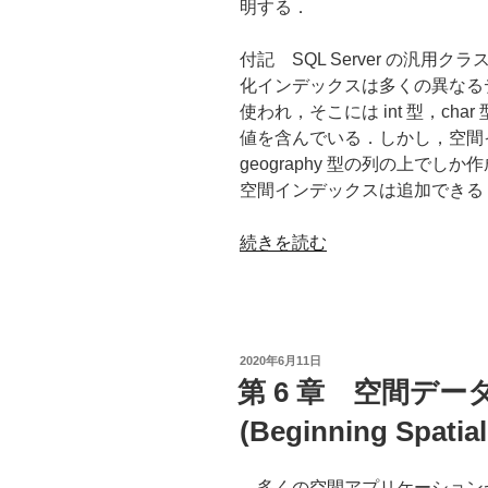
明する．
付記 SQL Server の汎
化インデックスは多くの異なる
使われ，そこには int 型，char
値を含んでいる．しかし，空間イン
geography 型の列の上で
空間インデックスは追加できる
“第
続きを読む
14
章
イ
ン
投
2020年6月11日
デ
稿
第 6 章 空間デ
日:
ッ
(Beginning Spatial
ク
ス
作
多くの空間アプリケーション