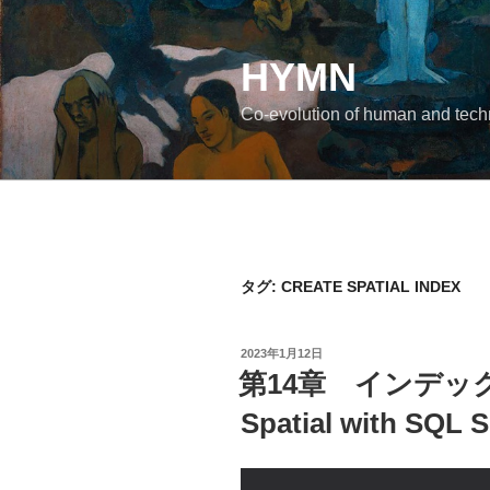
コ
ン
テ
HYMN
ン
Co-evolution of human and tec
ツ
へ
ス
キ
ッ
プ
タグ:
CREATE SPATIAL INDEX
投
2023年1月12日
稿
第14章 インデックス
日:
Spatial with SQL S