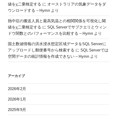
の
値をχ二乗検定する
に
オーストラリアの気象データをダ
ウンロードする – Hymn
より
熱中症の搬送人員と最高気温との相関関係を可視化し閾
値をχ二乗検定する
に
SQL Serverでサブクエリとウィン
ドウ関数とのパフォーマンスを比較する – Hymn
より
国土数値情報の洪水浸水想定区域データをSQL Serverに
アップロードし郵便番号から検索する
に
SQL Serverでは
空間データの統計情報を作成できない – Hymn
より
アーカイブ
2026年2月
2026年1月
2025年9月