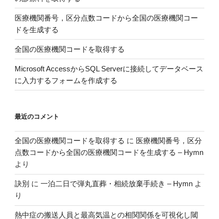
ー
タ
医療機関番号，区分点数コードから全国の医療機関コー
処
ドを生成する
理
全国の医療機関コードを取得する
お
よ
Microsoft AccessからSQL Serverに接続してデータベース
び
に入力するフォームを作成する
解
析
に
最近のコメント
関
す
全国の医療機関コードを取得する
に
医療機関番号，区分
る
点数コードから全国の医療機関コードを生成する – Hymn
ガ
より
イ
ド
訣別
に
一泊二日で弾丸直葬・相続放棄手続き – Hymn
よ
ラ
り
イ
ン”
熱中症の搬送人員と最高気温との相関関係を可視化し閾