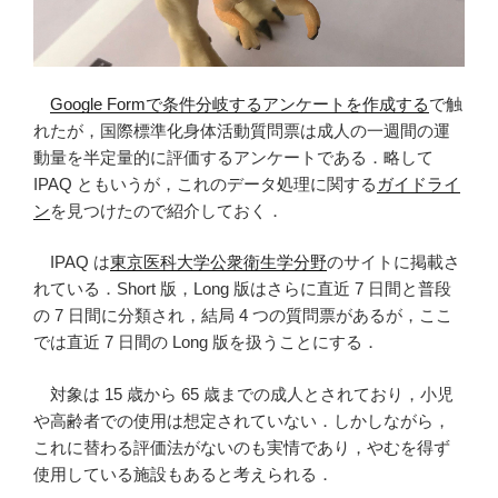
Google Formで条件分岐するアンケートを作成する
で触
れたが，国際標準化身体活動質問票は成人の一週間の運
動量を半定量的に評価するアンケートである．略して
IPAQ ともいうが，これのデータ処理に関する
ガイドライ
ン
を見つけたので紹介しておく．
IPAQ は
東京医科大学公衆衛生学分野
のサイトに掲載さ
れている．Short 版，Long 版はさらに直近 7 日間と普段
の 7 日間に分類され，結局 4 つの質問票があるが，ここ
では直近 7 日間の Long 版を扱うことにする．
対象は 15 歳から 65 歳までの成人とされており，小児
や高齢者での使用は想定されていない．しかしながら，
これに替わる評価法がないのも実情であり，やむを得ず
使用している施設もあると考えられる．