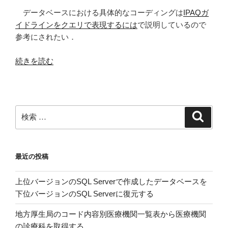
データベースにおける具体的なコーディングは
IPAQガ
イドラインをクエリで表現するには
で説明しているので
参考にされたい．
“国
続きを読む
際
標
準
化
検
検
身
索
索:
体
活
最近の投稿
動
質
上位バージョンのSQL Serverで作成したデータベースを
問
下位バージョンのSQL Serverに復元する
票
の
地方厚生局のコード内容別医療機関一覧表から医療機関
デ
の診療科を取得する