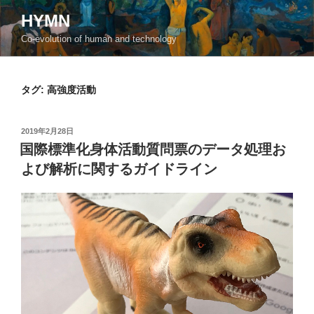
コ
HYMN
ン
Co-evolution of human and technology
テ
ン
ツ
タグ:
高強度活動
へ
ス
キ
投
2019年2月28日
ッ
稿
国際標準化身体活動質問票のデータ処理お
日:
プ
よび解析に関するガイドライン