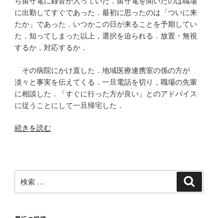
ら留守電に録音が入っていた．留守電を聞いたのは職場
に出勤してすぐであった．最初に思ったのは「ついに来
たか」であった．いつかこの日が来ることを予期してい
た．知ってしまった以上，選択を迫られる．放置・無視
するか，対応するか．
その病院にかけ直した．地域医療連携室の係の方が
淡々と事実を伝えてくる．一旦電話を切り，職場の先輩
に相談した．「すぐに行った方が良い」とのアドバイス
に従うことにして一旦帰宅した．
“一
続きを読む
泊
二
日
で
検
検
弾
索
索:
丸
直