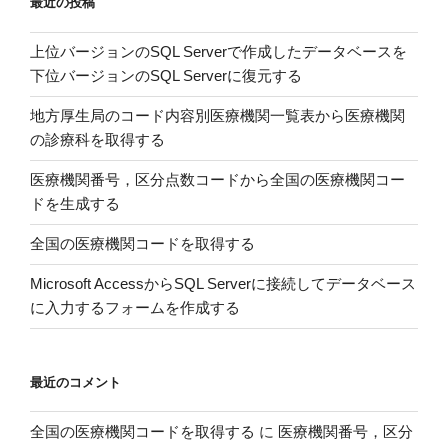
最近の投稿
葬・
相
上位バージョンのSQL Serverで作成したデータベースを
続
下位バージョンのSQL Serverに復元する
放
棄
地方厚生局のコード内容別医療機関一覧表から医療機関
手
の診療科を取得する
続
き”
医療機関番号，区分点数コードから全国の医療機関コー
の
ドを生成する
全国の医療機関コードを取得する
Microsoft AccessからSQL Serverに接続してデータベース
に入力するフォームを作成する
最近のコメント
全国の医療機関コードを取得する
に
医療機関番号，区分