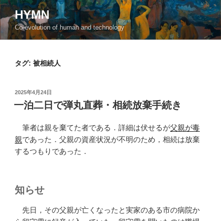
コ
HYMN
ン
Co-evolution of human and technology
テ
ン
ツ
タグ:
被相続人
へ
ス
キ
投
2025年4月24日
ッ
稿
一泊二日で弾丸直葬・相続放棄手続き
日:
プ
筆者は親を棄てた者である．詳細は伏せるが
父親が毒
親
であった．父親の資産状況が不明のため，相続は放棄
するつもりであった．
知らせ
先日，その父親が亡くなったと実家のある市の病院か