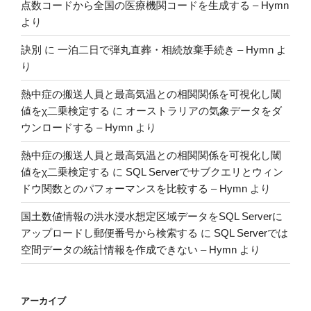
点数コードから全国の医療機関コードを生成する – Hymn
より
訣別
に
一泊二日で弾丸直葬・相続放棄手続き – Hymn
よ
り
熱中症の搬送人員と最高気温との相関関係を可視化し閾
値をχ二乗検定する
に
オーストラリアの気象データをダ
ウンロードする – Hymn
より
熱中症の搬送人員と最高気温との相関関係を可視化し閾
値をχ二乗検定する
に
SQL Serverでサブクエリとウィン
ドウ関数とのパフォーマンスを比較する – Hymn
より
国土数値情報の洪水浸水想定区域データをSQL Serverに
アップロードし郵便番号から検索する
に
SQL Serverでは
空間データの統計情報を作成できない – Hymn
より
アーカイブ