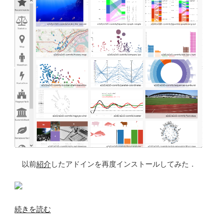
ー
ス
を
バ
ッ
ク
ア
ッ
プ
か
ら
復
元
す
以前
紹介
したアドインを再度インストールしてみた．
る”
の
“EXCEL
続きを読む