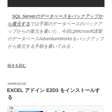
SQL Serverのデータベースをバックアップか
ら復元する
では手製のデータベースのバックア
ップからの復元を書いた．今回はMicrosoft謹製
のデータベースAdventureWorksをバックアップ
から復元する手順を書いてみる．
“SQL
続きを読む
Server
の
AdventureWorks
投
2020年2月13日
稿
デ
EXCEL アドイン E2D3 をインストールす
日:
ー
る
タ
ベ