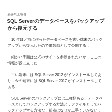
ア
ド
イ
投
2018年12月6日
稿
ン
SQL Serverのデータベースをバックアップ
日:
E2D3
から復元する
を
イ
10 年ほど前に作ったデータベースを古い端末のバック
ン
アップから復元したので備忘録として公開する．
ス
ト
細かい手順は公式のサイトを参照されたいが，
ここ
の
ー
情報が役に立った．
ル
す
古い端末には SQL Server 2012 がインストールしてあ
る”
り，今の端末には SQL Server 2017 がインストールして
の
ある．
SQL Server のバックアップには二種類ある．データベ
ースとしてバックアップする方法と，ファイルとしてバ
ックアップする方法だ．前者はなぜか上手くいかない．