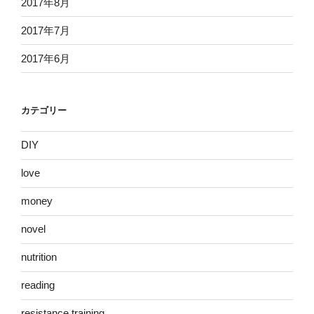
2017年8月
2017年7月
2017年6月
カテゴリー
DIY
love
money
novel
nutrition
reading
resistance training