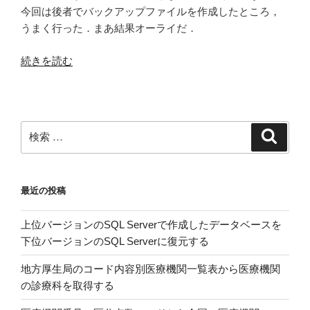
今回は後者でバックアップファイルを作成したところ，
うまく行った．まあ結果オーライだ．
“SQL
続きを読む
Server
の
デ
ー
検
検
タ
索
索:
ベ
ー
最近の投稿
ス
を
上位バージョンのSQL Serverで作成したデータベースを
バ
下位バージョンのSQL Serverに復元する
ッ
ク
地方厚生局のコード内容別医療機関一覧表から医療機関
ア
の診療科を取得する
ッ
プ