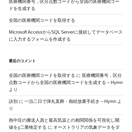
医療機関番号，区分点数コードから全国の医療機関コー
か
ドを生成する
ら
全国の医療機関コードを取得する
復
元
Microsoft AccessからSQL Serverに接続してデータベース
す
に入力するフォームを作成する
る”
の
最近のコメント
全国の医療機関コードを取得する
に
医療機関番号，区分
点数コードから全国の医療機関コードを生成する – Hymn
より
訣別
に
一泊二日で弾丸直葬・相続放棄手続き – Hymn
よ
り
熱中症の搬送人員と最高気温との相関関係を可視化し閾
値をχ二乗検定する
に
オーストラリアの気象データをダ