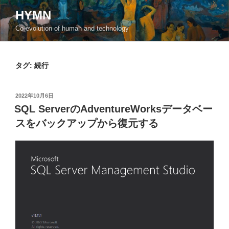
コ
HYMN
ン
Co-evolution of human and technology
テ
ン
ツ
タグ:
続行
へ
ス
キ
投
2022年10月6日
ッ
稿
SQL ServerのAdventureWorksデータベー
日:
プ
スをバックアップから復元する