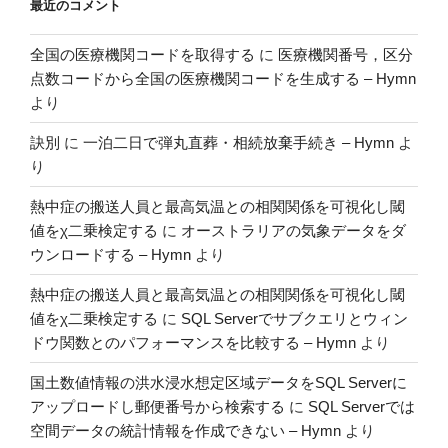
最近のコメント
全国の医療機関コードを取得する
に
医療機関番号，区分
点数コードから全国の医療機関コードを生成する – Hymn
より
訣別
に
一泊二日で弾丸直葬・相続放棄手続き – Hymn
よ
り
熱中症の搬送人員と最高気温との相関関係を可視化し閾
値をχ二乗検定する
に
オーストラリアの気象データをダ
ウンロードする – Hymn
より
熱中症の搬送人員と最高気温との相関関係を可視化し閾
値をχ二乗検定する
に
SQL Serverでサブクエリとウィン
ドウ関数とのパフォーマンスを比較する – Hymn
より
国土数値情報の洪水浸水想定区域データをSQL Serverに
アップロードし郵便番号から検索する
に
SQL Serverでは
空間データの統計情報を作成できない – Hymn
より