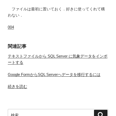
ファイルは最初に置いておく．好きに使ってくれて構
わない．
004
関連記事
テキストファイルから SQL Server に気象データをインポ
ートする
Google FormからSQL Serverへデータを移行するには
“気
続きを読む
象
庁
の
サ
検
検