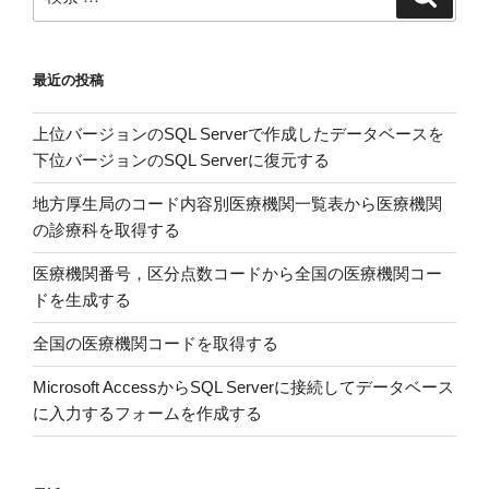
ク
索
索:
ラ
開
最近の投稿
花
日
上位バージョンのSQL Serverで作成したデータベースを
の
下位バージョンのSQL Serverに復元する
テ
キ
地方厚生局のコード内容別医療機関一覧表から医療機関
ス
の診療科を取得する
ト
フ
医療機関番号，区分点数コードから全国の医療機関コー
ァ
ドを生成する
イ
全国の医療機関コードを取得する
ル”
の
Microsoft AccessからSQL Serverに接続してデータベース
に入力するフォームを作成する