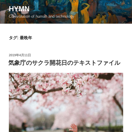
コ
HYMN
ン
Co-evolution of human and technology
テ
ン
ツ
タグ:
最晩年
へ
ス
キ
投
2019年4月11日
ッ
稿
気象庁のサクラ開花日のテキストファイル
日:
プ